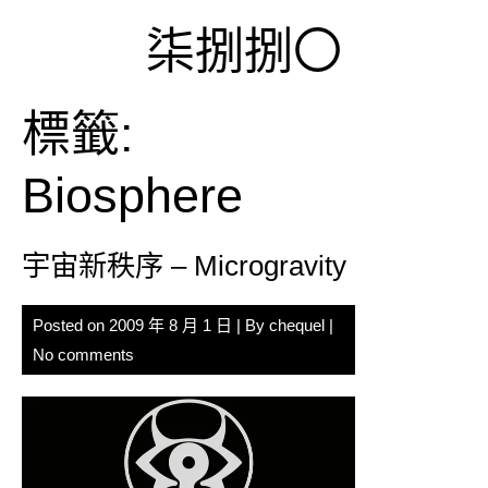
Skip
柒捌捌〇
to
content
標籤:
Biosphere
宇宙新秩序 – Microgravity
Posted on
2009 年 8 月 1 日
| By
chequel
|
No comments