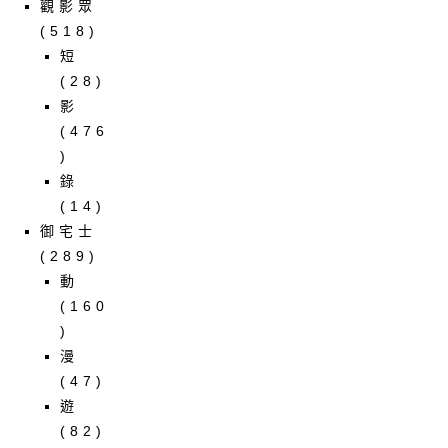
觀影眾
(518)
短
(28)
影
(476
)
錄
(14)
御宅士
(289)
動
(160
)
漫
(47)
遊
(82)