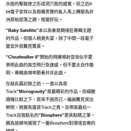
水般的擊鼓使之形成洞穴般的感覺。但之后8-
bit電子音效以及粗曠男聲的亂入馬上轉變為非
洲原始部落之調，相當好玩。
“Baby Satellite”
本以為會是頗接近專輯主題
的作品，但個人稍覺失望，除了中間一段電子
變音外就難見驚喜。
“Cloudwalker II”
開始的飛機噴射音效似乎要
表明此曲的高空飛行急速感，但不要太自作聰
明，專輯高頻率節奏并非此曲。
在敲此篇記錄之前，一直以為首
Track
“Microgravity”
是最精彩的作品，但細聽
隨機比較之下，原來不過而已，編曲難見突出
鮮明，稍覺有違首Track之責。反倒是最后一
Track自我點名的
“Biosphere”
更具點睛之筆，
頗為放肆地展現了一番Biosphere對環境音樂的
鐘情。