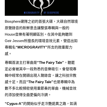
Biosphere建隊之初的首張大碟，大碟自然環境
原聲錄音的新鮮意念讓整張專輯與一般的
House音樂有著明顯區別。在其中能夠聽到
Geir Jessen所擅長的環境音效元素，營造出如
專輯名
“MICROGRAVITY”
所言的微重壓力
感。
專輯首波主打單曲是
“The Fairy Tale”
，聽罷
定必會被其中一段熟悉的音樂吸引。會發現專
輯中經常在開頭出現人聲錄音，讓之科技宗教
感十足。而且
“The Fairy Tale”
也是專輯中為
數不多比較頻密使用重節奏的單曲，機械音效
的添加使得全曲更偏向冷調。
“Cygus-A”
的開始似乎走冷艷詭異之路，如滴