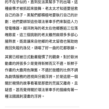
的不在乎似的，直到反派黑幫手下的出場，這
種疲憊才被抓起來鼓舞，老太太才知道要拯救
自己的孫子，黑幫們都積極地要執行自己的計
劃：他們要綁架這些環法單車手們來製造人力
發電機器。越洋跨海的老太在他鄉邂逅三位落
魄歌星，這三個挑剔的老太雖然麻煩多多卻心
腸熱衷，既是讓來自他鄉的老太留宿也幫助她
救回失蹤的孫兒，頌唱了好一曲的花都歌韻。
其實已經被日式動畫寵慣了的觀衆，對於歐洲
動畫的誇張多少是覺得新鮮而又不適。新鮮于
作畫的大膽用色陳舊，不適於肢體的比例不調
為劇情服務的透視與分鏡浮誇。於是這麽一個
關於親情的故事看著是那麽的荒誕又離奇，且
疑惑，甚而覺得關於環法單車手的描繪有著一
種法國諷刺漫畫的浮誇。