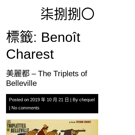
Skip
柒捌捌〇
to
content
標籤:
Benoît
Charest
美麗都 – The Triplets of
Belleville
Posted on
2019 年 10 月 21 日
| By
chequel
|
No comments