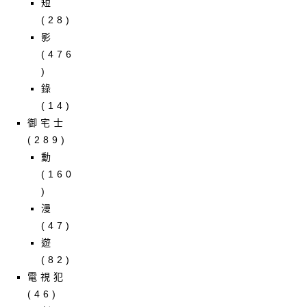
短
(28)
影
(476
)
錄
(14)
御宅士
(289)
動
(160
)
漫
(47)
遊
(82)
電視犯
(46)