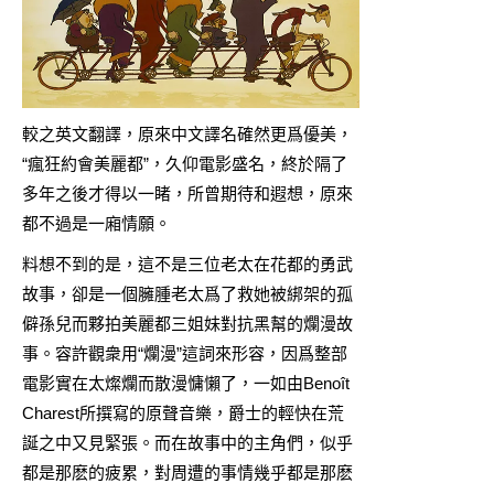
較之英文翻譯，原來中文譯名確然更爲優美，
“瘋狂約會美麗都”，久仰電影盛名，終於隔了
多年之後才得以一睹，所曾期待和遐想，原來
都不過是一廂情願。
料想不到的是，這不是三位老太在花都的勇武
故事，卻是一個臃腫老太爲了救她被綁架的孤
僻孫兒而夥拍美麗都三姐妹對抗黑幫的爛漫故
事。容許觀衆用“爛漫”這詞來形容，因爲整部
電影實在太燦爛而散漫慵懶了，一如由Benoît
Charest所撰寫的原聲音樂，爵士的輕快在荒
誕之中又見緊張。而在故事中的主角們，似乎
都是那麽的疲累，對周遭的事情幾乎都是那麽