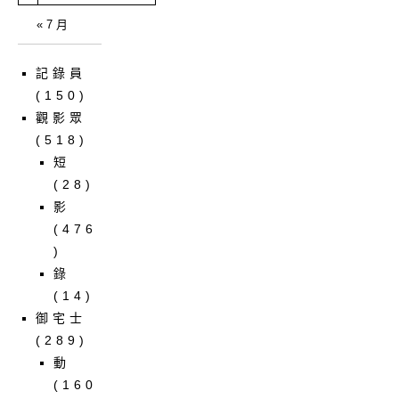
« 7 月
記錄員
(150)
觀影眾
(518)
短
(28)
影
(476
)
錄
(14)
御宅士
(289)
動
(160