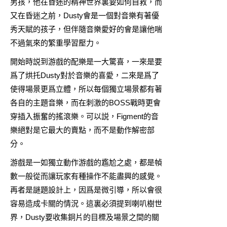
男孩，他在昏迷的精神世界裏要如何自救，而
又在昏迷之前，Dusty會是一個對音樂有著優
秀天賦的孩子，但伴隨音樂愛好的會是讓他喘
不過氣來的繁重學習壓力。
開始時説到游戲的配樂是一大驚喜，一來是要
爲了烘托Dusty對於音樂的喜愛，二來是爲了
使得場景更爲立體，所以每個獨立場景都有著
各自的主題音樂，而在刺激的BOSS戰時更會
穿插入振奮的搖滾樂。可以説，Figment的音
樂絕對是它最大的賣點，而不是動作解密部
分。
游戲是一如獨立動作游戲的尷尬之處，都是幀
數一般從而讓玩家有種操作不能盡興的感覺。
再者是謎題設計上，因爲是微引導，所以會很
容易造成卡關的情況。這裏必須提到喇叭樹世
界，Dusty要收集銅片的目標及場景之間的關