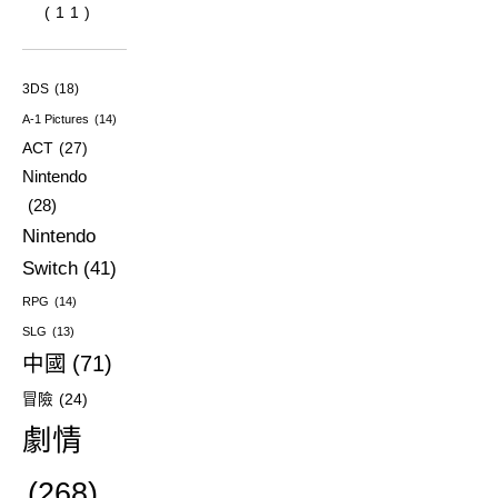
(11)
3DS
(18)
A-1 Pictures
(14)
ACT
(27)
Nintendo
(28)
Nintendo
Switch
(41)
RPG
(14)
SLG
(13)
中國
(71)
冒險
(24)
劇情
(268)