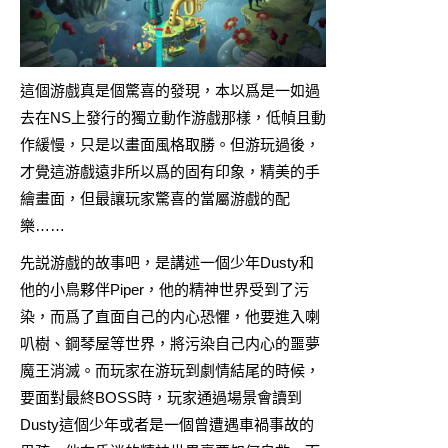
這個游戲真是個驚喜的發現，本以爲是一如過
去在NS上發行的獨立動作游戲那樣，低幀且動
作緩慢，只是以畫面風格取勝。但游玩過後，
才覺這游戲遠非所以爲的固有印象，精美的手
繪畫面，但最讓玩家驚喜的當屬游戲的配
樂……
先説游戲的故事吧，是講述一個少年Dusty和
他的小鳥夥伴Piper，他的精神世界受到了污
染，而爲了直面自己的内心恐懼，他要進入喇
叭樹、鋼琴屋等世界，將污染自己内心的噩夢
魔王消滅。而玩家在游玩到劇情結尾的時候，
要面對最終BOSS時，玩家通過場景會讀到
Dusty這個少年或者是一個曾遭遇車禍事故的