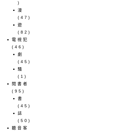
)
漫
(47)
遊
(82)
電視犯
(46)
劇
(45)
騷
(1)
閱書者
(95)
書
(45)
誌
(50)
聽音客