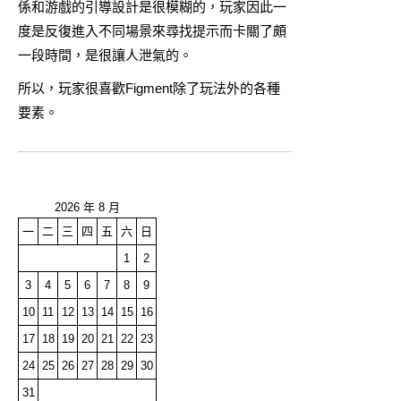
係和游戲的引導設計是很模糊的，玩家因此一
度是反復進入不同場景來尋找提示而卡關了頗
一段時間，是很讓人泄氣的。
所以，玩家很喜歡Figment除了玩法外的各種
要素。
2026 年 8 月
一
二
三
四
五
六
日
1
2
3
4
5
6
7
8
9
10
11
12
13
14
15
16
17
18
19
20
21
22
23
24
25
26
27
28
29
30
31