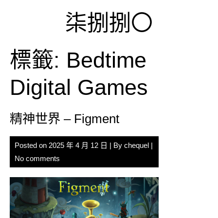
Skip
柒捌捌〇
to
content
標籤:
Bedtime
Digital Games
精神世界 – Figment
Posted on
2025 年 4 月 12 日
| By
chequel
|
No comments