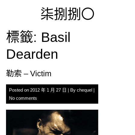
Skip
柒捌捌〇
to
content
標籤:
Basil
Dearden
勒索 – Victim
Posted on
2012 年 1 月 27 日
| By
chequel
|
No comments