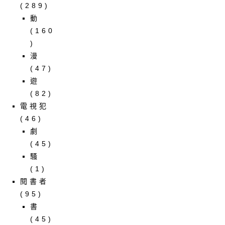
(289)
動
(160
)
漫
(47)
遊
(82)
電視犯
(46)
劇
(45)
騷
(1)
閱書者
(95)
書
(45)