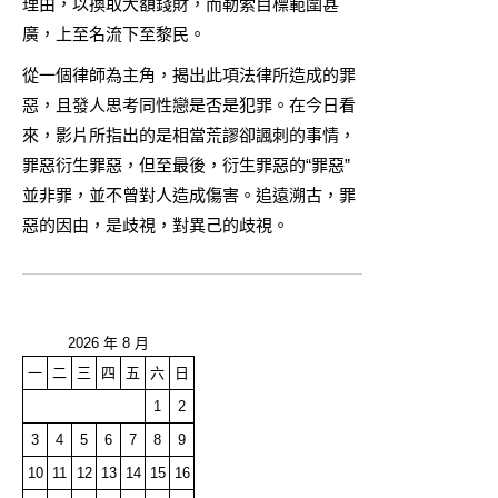
理由，以換取大額錢財，而勒索目標範圍甚
廣，上至名流下至黎民。
從一個律師為主角，揭出此項法律所造成的罪
惡，且發人思考同性戀是否是犯罪。在今日看
來，影片所指出的是相當荒謬卻諷刺的事情，
罪惡衍生罪惡，但至最後，衍生罪惡的“罪惡”
並非罪，並不曾對人造成傷害。追遠溯古，罪
惡的因由，是歧視，對異己的歧視。
2026 年 8 月
一
二
三
四
五
六
日
1
2
3
4
5
6
7
8
9
10
11
12
13
14
15
16