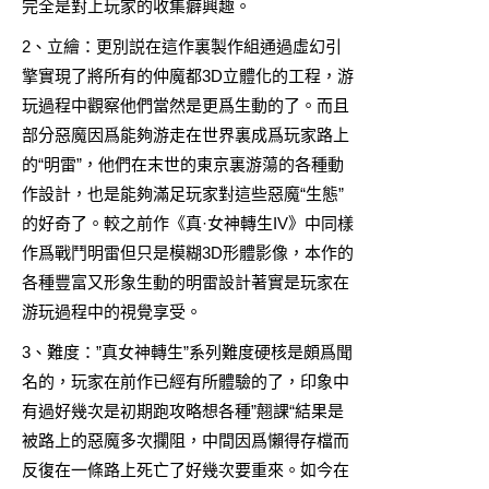
完全是對上玩家的收集癖興趣。
2、立繪：更別説在這作裏製作組通過虛幻引
擎實現了將所有的仲魔都3D立體化的工程，游
玩過程中觀察他們當然是更爲生動的了。而且
部分惡魔因爲能夠游走在世界裏成爲玩家路上
的“明雷”，他們在末世的東京裏游蕩的各種動
作設計，也是能夠滿足玩家對這些惡魔“生態”
的好奇了。較之前作《真·女神轉生IV》中同樣
作爲戰鬥明雷但只是模糊3D形體影像，本作的
各種豐富又形象生動的明雷設計著實是玩家在
游玩過程中的視覺享受。
3、難度：”真女神轉生”系列難度硬核是頗爲聞
名的，玩家在前作已經有所體驗的了，印象中
有過好幾次是初期跑攻略想各種”翹課“結果是
被路上的惡魔多次攔阻，中間因爲懶得存檔而
反復在一條路上死亡了好幾次要重來。如今在