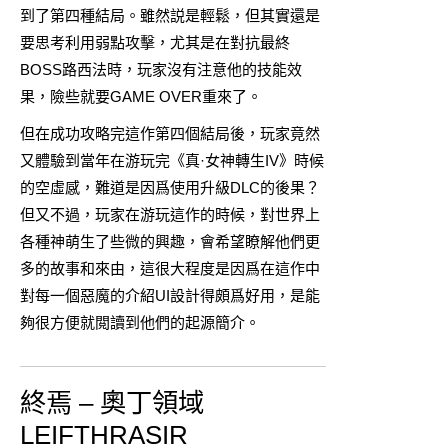
到了第四種結局。雖然説是輕鬆，但其實還是
要思考利用弱點攻擊，尤其是在對抗最終
BOSS路西法時，玩家沒有注意他的技能效
果，險些就要GAME OVER重來了。
但在成功攻略完這作第四個結局後，玩家竟然
又體驗到當年在游玩完《
真·女神轉生IV
》時候
的空虛感，難道是因爲使用升級DLC的後果？
但又不過，玩家在游玩這作的時候，對世界上
各種神萌生了些微的興趣，會希望瞭解他們更
多的故事和來由，這很大程度是因爲在這作中
對每一個惡魔的介紹UI設計得頗爲好用，是能
夠很方便就閲讀到他們的起源簡介。
終焉 – 奧丁領域
LEIFTHRASIR