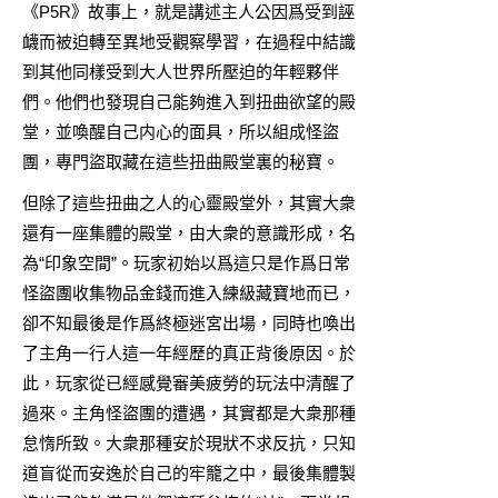
《P5R》故事上，就是講述主人公因爲受到誣
衊而被迫轉至異地受觀察學習，在過程中結識
到其他同樣受到大人世界所壓迫的年輕夥伴
們。他們也發現自己能夠進入到扭曲欲望的殿
堂，並喚醒自己内心的面具，所以組成怪盜
團，專門盜取藏在這些扭曲殿堂裏的秘寶。
但除了這些扭曲之人的心靈殿堂外，其實大衆
還有一座集體的殿堂，由大衆的意識形成，名
為“印象空間”。玩家初始以爲這只是作爲日常
怪盜團收集物品金錢而進入練級藏寶地而已，
卻不知最後是作爲終極迷宮出場，同時也喚出
了主角一行人這一年經歷的真正背後原因。於
此，玩家從已經感覺審美疲勞的玩法中清醒了
過來。主角怪盜團的遭遇，其實都是大衆那種
怠惰所致。大衆那種安於現狀不求反抗，只知
道盲從而安逸於自己的牢籠之中，最後集體製