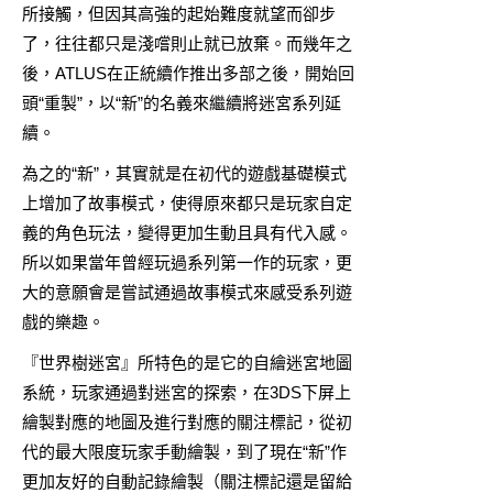
所接觸，但因其高強的起始難度就望而卻步
了，往往都只是淺嚐則止就已放棄。而幾年之
後，ATLUS在正統續作推出多部之後，開始回
頭“重製”，以“新”的名義來繼續將迷宮系列延
續。
為之的“新”，其實就是在初代的遊戲基礎模式
上增加了故事模式，使得原來都只是玩家自定
義的角色玩法，變得更加生動且具有代入感。
所以如果當年曾經玩過系列第一作的玩家，更
大的意願會是嘗試通過故事模式來感受系列遊
戲的樂趣。
『世界樹迷宮』所特色的是它的自繪迷宮地圖
系統，玩家通過對迷宮的探索，在3DS下屏上
繪製對應的地圖及進行對應的關注標記，從初
代的最大限度玩家手動繪製，到了現在“新”作
更加友好的自動記錄繪製（關注標記還是留給