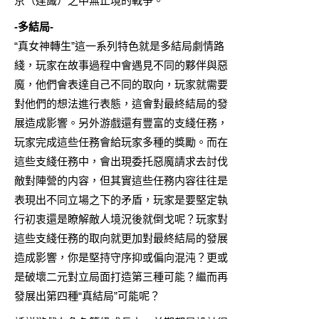
京（達識）之中無止境的戰爭。
-多結局-
“真女神轉生”這一系列特色就是多結局劇情路
綫，玩家在故事過程中會遇見不同的夥伴與惡
魔，他們會表達自己不同的取向，玩家就需要
對他們的想法進行表態，這會對最終結局的發
展造成影響。另外游戲還有豐富的支綫任務，
玩家完成這些任務會給玩家多種的獎勵。而在
這些支綫任務中，會出現委托惡魔請求去討伐
敵對陣營的内容，但其實這些任務内容往往是
表現出不同立場之下的矛盾，玩家是要堅定執
行初衷還是瞭解敵人境況後就倒戈呢？玩家對
這些支綫任務的取向就更加對最終結局的發展
造成影響，你是堅持守序抑或偏向混沌？更或
是破壞二元對立局面打造第三種可能？繼而再
發展出第四種“真結局”可能呢？