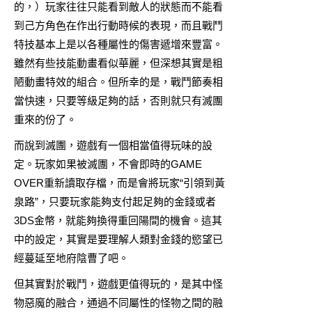
的，）玩家往往只能看到敵人的狀態而不能看
到己方角色在作出行動時候的表現，而且戰鬥
特技基本上是以各種屬性的傷害遞增來豐富。
雖然有些技能動畫看似華麗，但深想其實是粗
陋動畫特效的組合。但所幸的是，戰鬥節奏相
當快速，只要等級足夠的話，否則就只有滅團
重來的份了。
而說到滅團，遊戲有一個相當值得玩味的設
定。玩家如果被滅團，不會即時的GAME
OVER重新讀取存檔，而是會將玩家“引領到黃
泉路”，只要玩家能夠支付起足夠的金錢或者
3DS金幣，就能夠換得重回陽間的機會。這其
中的設定，其實是要理解人類對金錢的慾望已
經蔓延至地府陰曹了吧。
但其實對於戰鬥，遊戲更值得玩的，是其中怪
物惡魔的融合，通過不同屬性的怪物之間的融