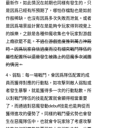
最新作，如此情況在前期也同樣有發生的，只
是因爲已經有所預期了，哪怕存檔點也是如前
作般稀缺，也沒有因爲多次失敗而泄氣。或者
是因爲場景設計實在是能夠令玩家得到視覺上
的娛樂，之餘是各種仲魔收集也令玩家對游戲
上癮欲罷不能。
不過在游戲進度推到萬古神殿
時，因爲玩家自信過度而沒有細究戰鬥隊伍的
屬性配置所以還是發生被路上的惡魔多次滅團
的情況。
4、弱點：每一場戰鬥，會因爲隊伍配置的成
員而獲得對應的行動點，如攻擊到敵人弱點或
者發生暴擊，就能獲得多一次的行動點數。所
以對戰鬥隊伍的技能配置就會顯得相當重要
了，而通過對惡魔發動debuff技能也能夠從而
獲得進攻的優勢了。同樣的戰鬥優劣勢也會發
生在惡魔隊伍中，也就會令玩家除了考慮攻擊