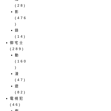
(28)
影
(476
)
錄
(14)
御宅士
(289)
動
(160
)
漫
(47)
遊
(82)
電視犯
(46)
劇