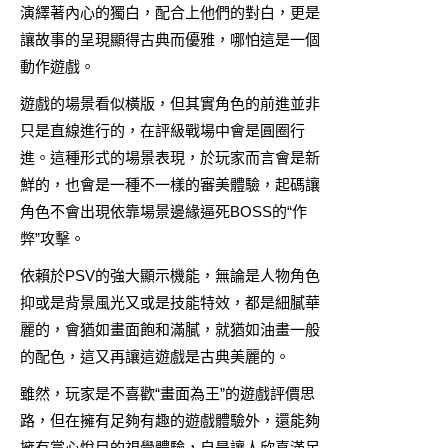
演繹著內心的獨白，配合上他們的對白，更是
讓故事的呈現顯得古典而優雅，哪怕這是一個
動作遊戲。
遊戲的場景看似橫版，但其實角色的前進並非
只是直線進行的，在評級戰場中會是圓圈行
進。這種形式的場景表現，於玩家而言會是新
鮮的，也會是一種不一樣的審美體驗，起碼讓
角色不會出現依靠場景邊緣逼死BOSS的“作
弊”攻擊。
依賴於PSV的強大顯示機能，無論是人物角色
抑或是背景風光又或是技能特效，都是細膩華
麗的，會猶如畫面飽和滿膩，就猶如油畫一般
的配色，這又再讓這遊戲是古典美麗的。
雖然，玩家是不喜歡“畫面為王”的遊戲評價思
路，但在擁有足夠有趣的遊戲體驗外，還能夠
擁有賞心悅目的視覺體驗，自是讓人欣喜滿足