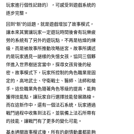
玩家進行個性記錄的），可感受到遊戲系統的
逐步完整。
回到“新”的話題，就是遊戲增加了故事模式，
讓本來其實讓玩家一定遊玩時間後會有玩樂疲
勞的系統有了另外的遊玩點，不再是枯燥的練
級，而是被故事所推動攻略迷宮。故事所講述
的是玩家遇見一謎樣的失憶女孩，協同三個夥
伴進入世界樹迷宮當中，探尋女孩背後的秘
密。故事模式下，玩家所控制的角色職業是固
定的，高地武士、守衛戰士、醫師、法師和槍
手。這些職業角色隨著角色等級的提高，能夠
獲得技能點，讓玩家自行選擇技能發展路線。
而在這新作中，還有一個法石系統，玩家通過
戰鬥過程中收集到法石，並裝備上法石所帶有
的技能，讓戰鬥有了更多的變化可能。
基本通關故事模式後，所有的劇情動畫都能夠