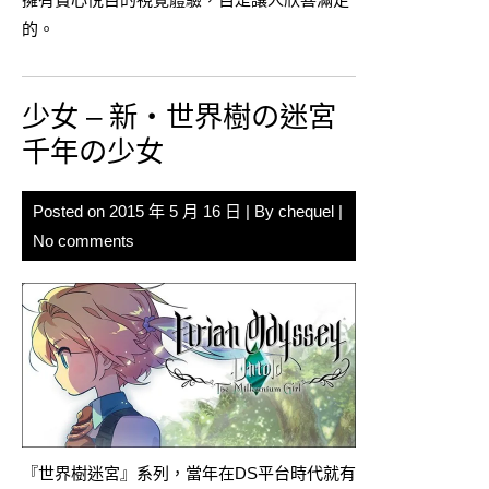
的。
少女 – 新・世界樹の迷宮
千年の少女
Posted on
2015 年 5 月 16 日
| By
chequel
|
No comments
『世界樹迷宮』系列，當年在DS平台時代就有