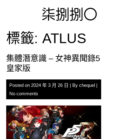
Skip
柒捌捌〇
to
content
標籤:
ATLUS
集體潛意識 – 女神異聞錄5
皇家版
Posted on
2024 年 3 月 26 日
| By
chequel
|
No comments