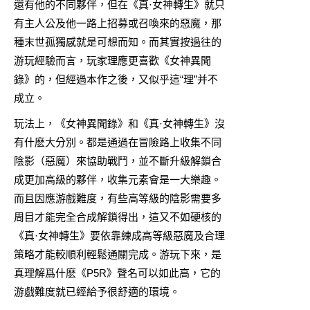
還有他的不同夥伴，但在《真·女神轉生》就只
有主人公及他一路上招募或召喚來的惡魔，那
種末世孤獨感就是可想而知。而其實按過往的
游玩經驗而言，玩家理應更喜歡《女神異聞
錄》的，但經過本作之後，又似乎這“理”并不
成立。
玩法上，《女神異聞錄》和《真·女神轉生》沒
有什麽大分別。都是通過在冒險路上收集不同
陰影（惡魔）來協助戰鬥，並不斷升級解鎖合
成更加高級的夥伴，收集元素會是一大樂趣。
而且因應游戲難度，有些高等級的陰影需要多
周目才能完全合成解鎖得出，這又不如硬核的
《真·女神轉生》要依靠練成高等級惡魔及合理
策略才能較順利輕鬆通關完成。游玩下來，是
真理解爲什麽《P5R》聲名可以如此高，它的
游戲難度就已經給予很舒適的環境。