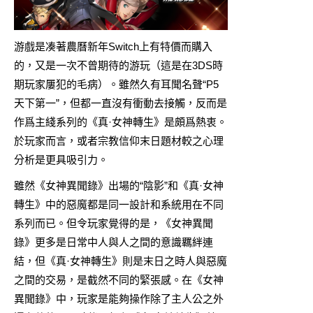
游戲是凑著農曆新年Switch上有特價而購入
的，又是一次不曾期待的游玩（這是在3DS時
期玩家屢犯的毛病）。雖然久有耳聞名聲“P5
天下第一”，但都一直沒有衝動去接觸，反而是
作爲主綫系列的《真·女神轉生》是頗爲熱衷。
於玩家而言，或者宗教信仰末日題材較之心理
分析是更具吸引力。
雖然《女神異聞錄》出場的“陰影”和《真·女神
轉生》中的惡魔都是同一設計和系統用在不同
系列而已。但令玩家覺得的是，《女神異聞
錄》更多是日常中人與人之間的意識羈絆連
結，但《真·女神轉生》則是末日之時人與惡魔
之間的交易，是截然不同的緊張感。在《女神
異聞錄》中，玩家是能夠操作除了主人公之外