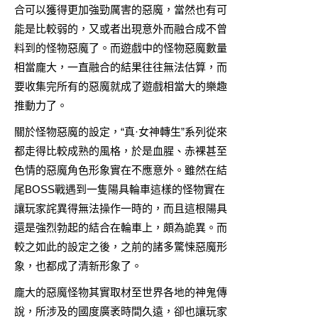
合可以獲得更加強勁厲害的惡魔，當然也有可
能是比較弱的，又或者出現意外而融合成不曾
料到的怪物惡魔了。而遊戲中的怪物惡魔數量
相當龐大，一直融合的結果往往無法估算，而
要收集完所有的惡魔就成了遊戲相當大的樂趣
推動力了。
關於怪物惡魔的設定，“真·女神轉生”系列從來
都走得比較成熟的風格，於是血腥、赤裸甚至
色情的惡魔角色形象實在不應意外。雖然在結
尾BOSS戰遇到一隻陽具輪車這樣的怪物實在
讓玩家詫異得無法操作一時的，而且這根陽具
還是強烈勃起的結合在輪車上，頗為詭異。而
較之如此的設定之後，之前的諸多驚悚惡魔形
象，也都成了清新形象了。
龐大的惡魔怪物其實取材至世界各地的神鬼傳
說，所涉及的國度廣袤時間久遠，卻也讓玩家