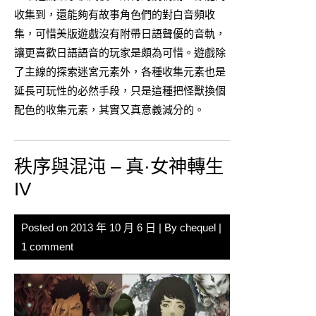
收集到，還能夠有故事角色們的對白音頻收
集，可惜美版遊戲沒有附帶日語聲優的音軌，
讓更喜歡日語語音的玩家是頗為可惜。遊戲除
了主線的探索迷宮元素外，各種收集元素也是
延長可玩性的必然手段，只是這種把怪獸換個
配色的收集元素，其實又真意義減分的。
秩序與混沌 – 真·女神轉生
IV
Posted on
2013 年 10 月 6 日
| By
chequel
|
1 comment