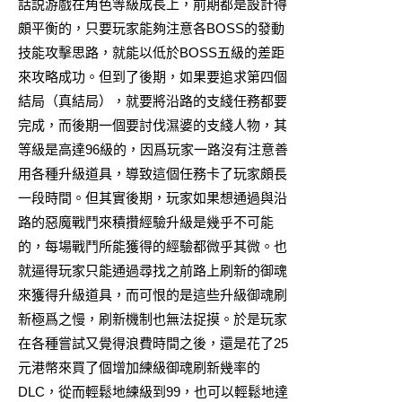
話説游戲在角色等級成長上，前期都是設計得
頗平衡的，只要玩家能夠注意各BOSS的發動
技能攻擊思路，就能以低於BOSS五級的差距
來攻略成功。但到了後期，如果要追求第四個
結局（真結局），就要將沿路的支綫任務都要
完成，而後期一個要討伐濕婆的支綫人物，其
等級是高達96級的，因爲玩家一路沒有注意善
用各種升級道具，導致這個任務卡了玩家頗長
一段時間。但其實後期，玩家如果想通過與沿
路的惡魔戰鬥來積攢經驗升級是幾乎不可能
的，每場戰鬥所能獲得的經驗都微乎其微。也
就逼得玩家只能通過尋找之前路上刷新的御魂
來獲得升級道具，而可恨的是這些升級御魂刷
新極爲之慢，刷新機制也無法捉摸。於是玩家
在各種嘗試又覺得浪費時間之後，還是花了25
元港幣來買了個增加練級御魂刷新幾率的
DLC，從而輕鬆地練級到99，也可以輕鬆地達