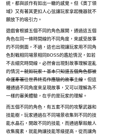
統，都與該作有如出一轍的感覺。但《奧丁領
域》又有著其更扣人心弦讓玩家拿起機器就不
願放下的吸引力。
遊戲會根據五個不同的角色展開，通過這五個
角色在同一條時間線的不同角度，來感受故事
的不同側面，不過，這也出現讓玩家用不同角
色對戰相同場景相同BOSS的尷尬情況，如若
不去細究時間線，必然會出現對故事理解混亂
的情況
，就如玩家，基本只知道五個角色都被
命運牽著往世界終焉作應驗的故事主線
。但這
種通過不同角度來呈現故事，又可以理解為不
一樣的審美體驗，在乎的是玩家的理解。
而五個不同的角色，有五套不同的攻擊武器和
技能樹，玩家通過在不同場景收集到不同的技
能水晶石，開啟不同的技能，而通過擊殺敵人
收集魔素，就能夠讓技能等級提高，從而讓角