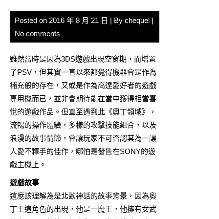
Posted on
2016 年 8 月 21 日
| By
chequel
|
No comments
雖然當時是因為3DS遊戲出現空窗期，而增置
了PSV，但其實一直以來都覺得機器會是作為
補充般的存在，又或是作為高達愛好者的遊戲
專用機而已，並非會期待能在當中獲得相當喜
悅的遊戲作品。但直至遇到此《奧丁領域》，
流暢的操作體驗，多樣的攻擊技能組合，以及
浪漫的故事情節，會讓玩家不可否認其為一讓
人愛不釋手的佳作，哪怕是發售在SONY的遊
戲主機上。
遊戲故事
這應該理解為是北歐神話的故事背景，因為奧
丁王這角色的出現，他是一魔王，他擁有女武