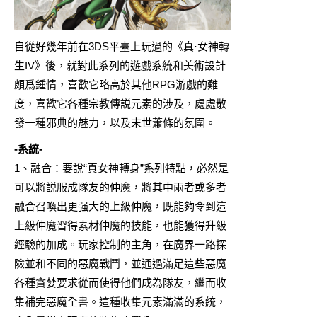
自從好幾年前在3DS平臺上玩過的《
真·女神轉
生IV
》後，就對此系列的遊戲系統和美術設計
頗爲鍾情，喜歡它略高於其他RPG游戲的難
度，喜歡它各種宗教傳説元素的涉及，處處散
發一種邪典的魅力，以及末世蕭條的氛圍。
-系統-
1、融合：要說“真女神轉身”系列特點，必然是
可以將説服成隊友的仲魔，將其中兩者或多者
融合召喚出更强大的上級仲魔，既能夠令到這
上級仲魔習得素材仲魔的技能，也能獲得升級
經驗的加成。玩家控制的主角，在魔界一路探
險並和不同的惡魔戰鬥，並通過滿足這些惡魔
各種貪婪要求從而使得他們成為隊友，繼而收
集補完惡魔全書。這種收集元素滿滿的系統，