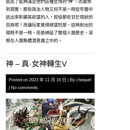
造出了能夠滿足他們這種怠惰的“神”。而當想
到現實，那些政治人物又何不是一時從牢籠中
逃出來彰顯其欲望的人，奴役那些甘於現狀的
百姓呢！而讓玩家覺得絕望的是，這映射出的
現時不是一時，而是綿延了整個人類歷史，深
根在人類集體潛意識之中的。
神 – 真·女神轉生V
Posted on
2023 年 11 月 16 日
| By
chequel
|
No comments