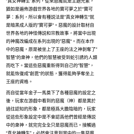
“真女神轉生”系列，從來惡魔就是主題元素，
猶如是遍佈游戲世界各地的寶可夢之於“寶可
夢：系列，所以會有種説法是”真女神轉生“就
是暗黑成人版的”寶可夢“。惡魔的設計取材自
世界各地的神怪傳説和宗教故事，將當中出現
的神魔改編成在系列出現的”惡魔“。而在本作
中的惡魔，原是被坐上了王座的法之神剝奪了”
智慧“的衆神，他們的智慧被受到蛇引誘的人類
而吃下。當這些惡魔重新得到自己的”智慧“，
就能恢復成”創毘“的狀態，獲得能夠爭奪坐上
王座的資格。
而自從當年金子一馬奠下了各種惡魔的設定之
後，玩家在游戲中看到的惡魔（神）都是異於
過往認知的形象，都是極爲大膽陰暗的，玩家
從這些形象設定中是不會認爲他們曾經是傳説
中的衆神，就完完全全只是惡魔而已。接觸過
“真女神轉生”，必然會注意到當中的一隻惡魔