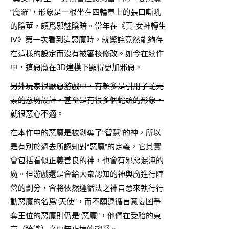
“魔羅”，形象是一根坐在四輪車上的張口嘶吼
的陰莖，頗爲邪魅陰暗。當年在《
真·女神轉生
IV
》第一次看到這惡魔時，就驚詫竟然能夠存
在這樣的設定而沒有被審核修改。如今在续作
中，這惡魔在3D建模下顯得更加邪惡。
另外玩家很厭惡游戲中，有頗多是引用了蛇元
素的惡魔設計，甚至是有很多個蛇頭的形象，
就很惡心不適。
在本作中的惡魔是被剝奪了“智慧”的神，所以
是有別於過去所認知對“惡魔”的定義，它其實
會包括看似正義善良的神，也會有邪惡混沌的
魔。但游戲還是會給大衆認知的神與魔進行陣
營的劃分，會將依然遵循法之神旨意來執行行
動惡魔的名爲“天使”，而不願遵循旨意妄圖爭
奪王位的惡魔則仍是“惡魔”，他們在受胎的東