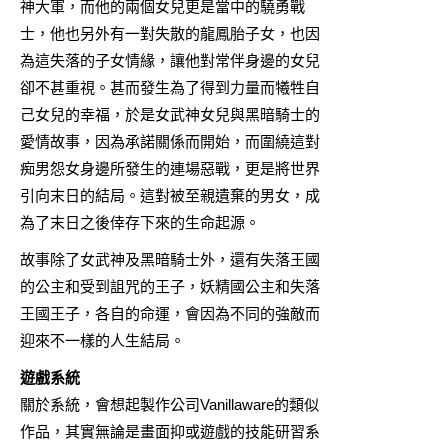
神大軍，而他的兩個女兒更是當中的驍勇戰
士，他也另外有一對失散的龍鳳胎子女，也因
為這失落的子女情緣，讓他對常伴身邊的女兒
卻不甚重視。甚而發生為了得到力量而犧牲自
己女兒的幸福，於是女武神女兒與黑暗騎士的
愛情故事，因為承諾關係而開始，而圍繞這對
痴男怨女身邊所發生的連場惡戰，更是將世界
引向末日的結局。這對被至親遺棄的男女，成
為了末日之後倖存下來的生命起源。
故事除了女武神及黑暗騎士外，還有失落王國
的公主和受到詛咒的王子，妖精國公主和失落
王國王子，各自的命運，會因為不同的強敵而
迎來不一樣的人生結局。
遊戲系統
關於系統，會想起製作公司Vanillaware的類似
作品，其實無論是畫面抑或遊戲的技能研習系