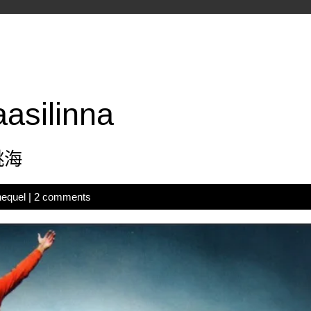
aasilinna
跳海
hequel
|
2 comments