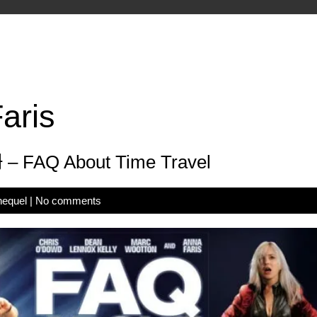
aris
Q About Time Travel
hequel
|
No comments