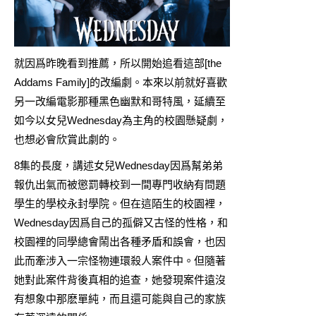
就因爲昨晚看到
推薦
，所以開始追看這部[the
Addams Family]的改編劇。本來以前就好喜歡
另一改編
電影
那種黑色幽默和哥特風，延續至
如今以女兒Wednesday為主角的校園懸疑劇，
也想必會欣賞此劇的。
8集的長度，講述女兒Wednesday因爲幫弟弟
報仇出氣而被懲罰轉校到一間專門收納有問題
學生的學校永封學院。但在這陌生的校園裡，
Wednesday因爲自己的孤僻又古怪的性格，和
校園裡的同學總會鬧出各種矛盾和誤會，也因
此而牽涉入一宗怪物連環殺人案件中。但隨著
她對此案件背後真相的追查，她發現案件遠沒
有想象中那麽單純，而且還可能與自己的家族