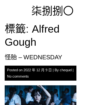
Skip
柒捌捌〇
to
content
標籤:
Alfred
Gough
怪胎 – WEDNESDAY
Posted on
2022 年 12 月 9 日
| By
chequel
|
No comments