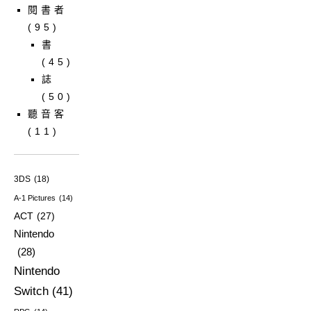
閱書者
(95)
書
(45)
誌
(50)
聽音客
(11)
3DS
(18)
A-1 Pictures
(14)
ACT
(27)
Nintendo
(28)
Nintendo
Switch
(41)