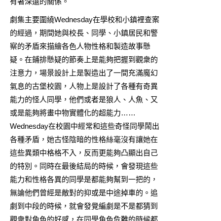
有著深遠的關係。
劇集主要圍繞Wednesday在學校和小鎮裡查案
的經過，期間她與校長、同學、小鎮居民和警
察的矛盾來描繪各色人物性格和製造故事懸
疑。在鋪排懸疑的節奏上是能夠把握到觀衆的
注意力，場景設計上是製造出了一間充滿魔幻
氣息的古堡校園，人物上是設計了各種有奇異
能力的怪人同學，他們或者是狼人、人魚、又
或是能夠將畫中物實體化的超能力……
Wednesday在校園中經常和這些奇怪同學鬧出
各種矛盾，她古怪陰暗的性格絲毫沒有讓她在
這些異類中格格不入，反而更能夠凸顯出自己
的特別。同時在最後結局的時候，會發現這些
能力和性格各異的同學是都能夠幫到一把的，
無論他們曾經是敵對的抑或是中途掉車的。追
劇到中段的時候，就會發覺編劇是不是都猜到
觀衆對角色的好感，在同學角色危難的時候都