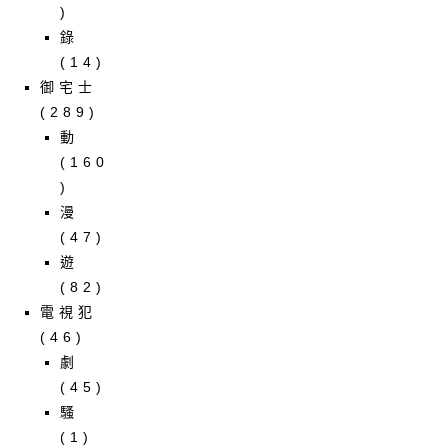
)
錄
(14)
御宅士
(289)
動
(160
)
漫
(47)
遊
(82)
電視犯
(46)
劇
(45)
騷
(1)