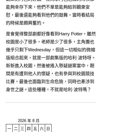
能夠幸存下來，他們不單是能夠給到觀衆安
慰，最後還能夠看到他們的鼓舞，當時看結局
的時候是頗興奮的。
是會覺得整部劇都好像看到Harry Potter，雖然
校園是小了很多，老師是少了很多，主角團也
幾乎只剩下Wednesday，但這一切相似的微縮
版組合起來，就是一部劇集版的哈利·波特呀。
新新進入校園，然後被捲入懸疑謎案當中，期
間是有遭到他人的懷疑，也有參與到校園競技
比賽，最後也面臨到生命危險，同時也牽涉到
身世之謎。這些種種，不就是哈利·波特嗎？
2026 年 8 月
一
二
三
四
五
六
日