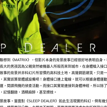
聯想到《MATRIX》，但影片本身的背景故事已經很好地表明自身。
長大的男孩因為父親突然被機器人所殺而來到城市，在身體植入接
故事的背景并非科幻片所習慣的高科技土地，高聳鋼筋建筑，只是
，其實該算是體感設備吧！身體接口連上電線，就可以根據身體運
運，間諜飛機的偵查活動。而接口其實是連接到身體神經，所以除
，記憶翻錄，酒精麻醉，甚至嫖妓。
故事。當面對《SLEEP DEALER》如此生活現實的科幻，倒有幾