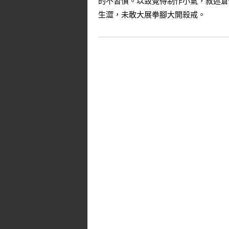
的不習慣。以致覺得制作小氣，敘述倉
生澀，未敢大展拳腳大開殺戒。