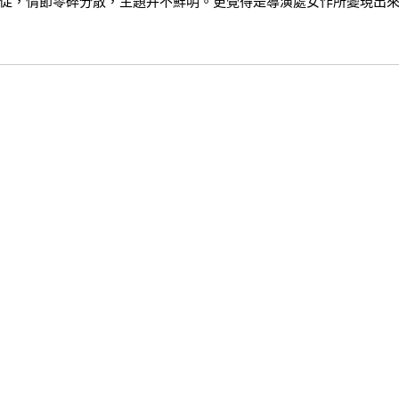
促，情節零碎分散，主題并不鮮明。更覺得是導演處女作所變現出