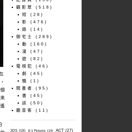
觀影眾
(518)
短
(28)
影
(476)
錄
(14)
御宅士
(289)
動
(160)
漫
(47)
遊
(82)
電視犯
(46)
劇
(45)
在
騷
(1)
口，
閱書者
(95)
一個
書
(45)
動來
誌
(50)
了遙
聽音客
(11)
分
ACT
(27)
3DS
(18)
A-1 Pictures
(14)