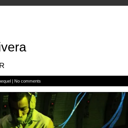
ivera
R
hequel
|
No comments