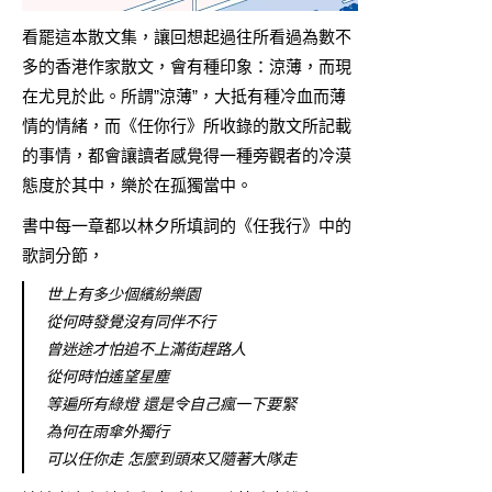
看罷這本散文集，讓回想起過往所看過為數不
多的香港作家散文，會有種印象：涼薄，而現
在尤見於此。所謂”涼薄”，大抵有種冷血而薄
情的情緒，而《任你行》所收錄的散文所記載
的事情，都會讓讀者感覺得一種旁觀者的冷漠
態度於其中，樂於在孤獨當中。
書中每一章都以林夕所填詞的《任我行》中的
歌詞分節，
世上有多少個繽紛樂園
從何時發覺沒有同伴不行
曾迷途才怕追不上滿街趕路人
從何時怕遙望星塵
等遍所有綠燈 還是令自己瘋一下要緊
為何在雨傘外獨行
可以任你走 怎麼到頭來又隨著大隊走