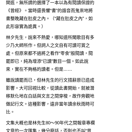
閑逛，無所謂的選擇了一本以為有閱讀保證的
《曾經》。當時還畏懼“書”的諧音而鬼祟地將
書整晚藏在肚皮之內。（“藏在肚皮之內”，如
此形容實為詭異。）
林夕先生，說來不熱愛，哪知道所聞歌目有多
少乃大師所作。但詞人之文自有可讀可賞之
處。但原來都不過將之看作“零食”般閱讀，閱
罷即已，純為增添“已讀”數目一個。如此說
來，實在不夠格的讀者。但是……
雖說讀罷而已，但林先生的行文措辭原已造成
影響。大可回視比較，從讀此書開始，就被潛
移默化地在白話與文言之間穿梭，故作旁觀地
做記行文。這種影響，遠非當年讀余秋雨時可
比。
文集大概也是林先生80～90年代之間報章專欄
文章的一次匯集，幾分廢話，否則也不叫“曾