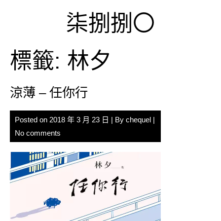
Skip
柒捌捌〇
to
content
標籤:
林夕
涼薄 – 任你行
Posted on
2018 年 3 月 23 日
| By
chequel
|
No comments