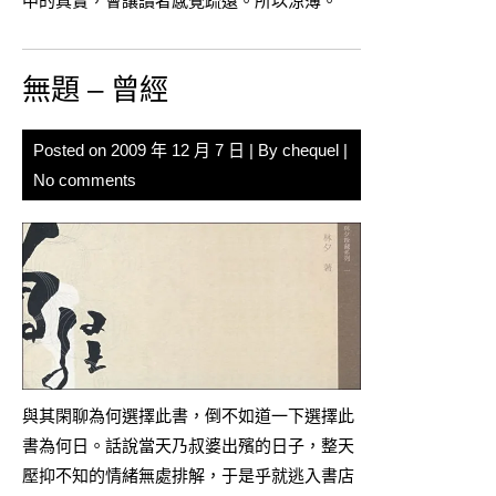
中的真實，會讓讀者感覺疏遠。所以涼薄。
無題 – 曾經
Posted on
2009 年 12 月 7 日
| By
chequel
|
No comments
與其閑聊為何選擇此書，倒不如道一下選擇此
書為何日。話說當天乃叔婆出殯的日子，整天
壓抑不知的情緒無處排解，于是乎就逃入書店