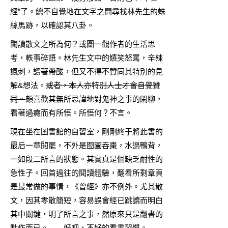
經”了。總不自覺地在文字之間尋找林先生的蛛
絲馬跡，以確認其八卦。
閱讀散文之所為何？或圖一觀作者的生活思
考，軼事碎語。林先生文中的嬉笑怒罵，辛辣
諷刺，讀著帶酸，但又不得不贊同其特別的見
解&想法。
或者，本人亦特別人士才會自覺贊
同。
頗喜歡其無所忌諱地對鬼神之事的閑聊，
看著過癮而有所悟。所悟何？不言。
現在坐在圖書館的自習室，剛剛終于將此書的
最后一章閱罷，不外是囫圇吞棗，水過鴨背，
一如段二所言的狀態。其實真是個缺乏耐性的
急性子。回首過往的閱讀體驗，翻看所剩章頁
是最常做的事情，《曾經》亦不例外。尤其散
文，因其零散簡短，容易誤會經已跳讀而明白
其中關鍵，明了所言之事，然原來只是翻書的
動作而已。……好吧，不好的看書習慣。