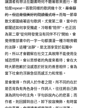
讓讀者有想法在翻書時何不聽著歌來進行，哪
怕是repeat一首歌同樣的歌詞幾十次。
是會厭
的，但這是個美好的閱讀儀式呀。
而每一節章
散文都圍繞著這句歌詞，尤覺第二章，當中的
都闡述如何享受獨處，冷眼看”陪伴”。也正因
為第二章”從何時發覺沒有同伴不行”開始，會
覺得整部書中的一字一句都瀰漫一種冷眼旁觀
的淡靜，這種”淡靜”，是沈溺享受於孤獨中
的。所以才會觀察在社交工具故障不能使用全
城恐慌時，會以思想者的角度來看待；會在大
時大節抱歉於沒感恩於好友的善意相伴；會為
當下社會的浮躁急促而感乏力和常態。
是會覺得，作詞人於作者之間，所不同的在於
是否背負有角色身份。作詞人，往往將自己飾
演為詞句中的主角，字句訴說內心的悲喜；而
作者，則回歸到自己，卸下妝容掩飾，有時當