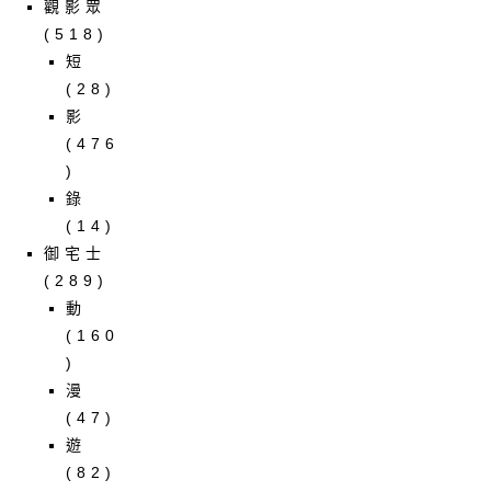
觀影眾
(518)
短
(28)
影
(476
)
錄
(14)
御宅士
(289)
動
(160
)
漫
(47)
遊
(82)