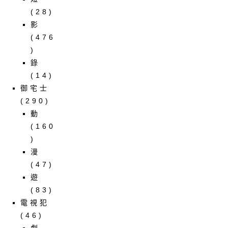
(28)
影
(476
)
錄
(14)
御宅士
(290)
動
(160
)
漫
(47)
遊
(83)
電視犯
(46)
劇