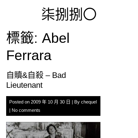
Skip
柒捌捌〇
to
content
標籤:
Abel
Ferrara
自贖&自殺 – Bad
Lieutenant
Posted on
2009 年 10 月 30 日
| By
chequel
|
No comments