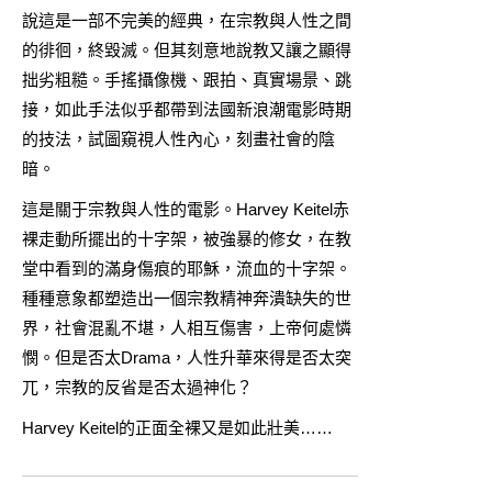
說這是一部不完美的經典，在宗教與人性之間
的徘徊，終毀滅。但其刻意地說教又讓之顯得
拙劣粗糙。手搖攝像機、跟拍、真實場景、跳
接，如此手法似乎都帶到法國新浪潮電影時期
的技法，試圖窺視人性內心，刻畫社會的陰
暗。
這是關于宗教與人性的電影。Harvey Keitel赤
裸走動所擺出的十字架，被強暴的修女，在教
堂中看到的滿身傷痕的耶穌，流血的十字架。
種種意象都塑造出一個宗教精神奔潰缺失的世
界，社會混亂不堪，人相互傷害，上帝何處憐
憫。但是否太Drama，人性升華來得是否太突
兀，宗教的反省是否太過神化？
Harvey Keitel的正面全裸又是如此壯美……