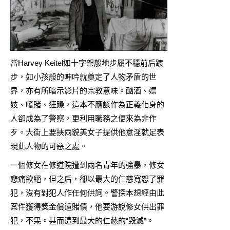
當Harvey Keitel如十字架般地步履不穩前后踱
步，如小孩般的呻吟就奠定了人物矛盾的世
界，亦有所暗示影片的宗教意味。酗酒、嫖
妓、嗜賭、狂躁，這本不應該作為正義化身的
人卻成為了警察，更利用職務之便來為非作
歹。大街上要挾兩貌美女子提供他意淫就足表
現此人物的可惡之處。
一個修女在修道院遭到兩名青年的強暴，修女
悲痛欲絕，但之后，卻以最大的仁慈寬恕了罪
犯，沒有對犯人作任何供詞。警探本想經由此
案件獲得獎金償還賭債，他要游說修女供出罪
犯，不果。甚而遭到最大的仁慈的“毀滅”。