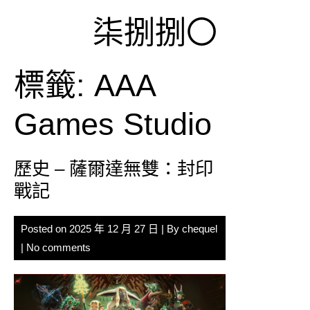
Skip
柒捌捌〇
to
content
標籤:
AAA
Games Studio
歷史 – 薩爾達無雙：封印
戰記
Posted on
2025 年 12 月 27 日
| By
chequel
|
No comments