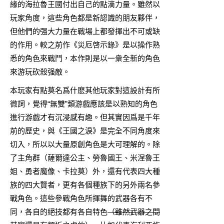
緣的海拉魯王國付出自己的點滴力量。雖然以
玩家角度，這些角色都是新認識的朋友夥伴，
但他們的强大力量在戰場上都發揮出不可或缺
的作用。較之前作《災厄啓示錄》是以操作熟
悉的角色來戰鬥，本作則是以一衆全新的角色
來游玩砍殺强敵。
本玩家有點莫名爲什麽其他玩家對這設計有所
微詞，覺得“無雙”類游戲應該是以熟知的角色
進行游戲才有沉浸感有趣。但其實因爲是千年
前的歷史，與《王國之淚》是完全不同角度來
切入，所以以大量原創角色是大可理解的。除
了主角群（薩爾達公主、勞魯國王、米涅魯王
姐、勇者魔像、卡拉莫）外，還有代表四大種
族的四大賢者，更有各個種族下的另外兩名參
戰角色。這些參戰角色所揮舞的武器各有不
同，各自的絕技都有各自特色
（雖然武器之間