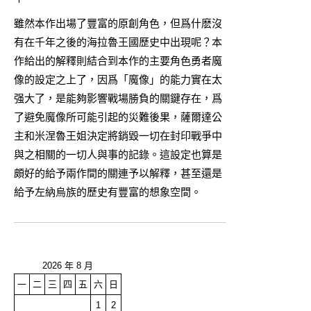
雖然本作出場了豐富的原創角色，但爲什麽沒
有在千年之後的海拉魯王國歷史中出現呢？本
作給出的解釋則結合到本作的主要角色勇者魔
像的設定之上了，因爲「魔像」的能力實在太
强大了，是能夠影響戰場勝負的關鍵存在，爲
了避免魔像所可能引起的災難後果，薩爾達公
主和米涅魯王姐決定將銷毀一切在封印戰爭中
與之相關的一切人與事的記錄。這設定也算是
頗好的給予兩作間的關連予以解釋，甚至還是
給予左納烏族的歷史有豐富的想象空間。
2026 年 8 月
一
二
三
四
五
六
日
1
2