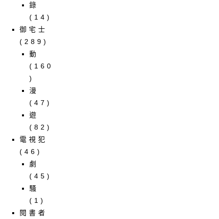
錄
(14)
御宅士
(289)
動
(160
)
漫
(47)
遊
(82)
電視犯
(46)
劇
(45)
騷
(1)
閱書者