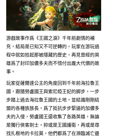
游戲故事作爲《王國之淚》千年前劇情的補
充，結局是已知又不可逆轉的，玩家在游玩過
程中就如拾起那被隱藏的歷史，再見曾經的英
雄爲了封印加儂多夫而不惜付出龐大代價的故
事。
玩家從薩爾達公主的角度回到千年前海拉魯王
國，跟隨勞盧國王與索尼婭王妃的脚步，一步
步踏上過去海拉魯王國的土地，並結識剛剛結
盟的各種族族長，爲了抵抗步步緊逼的加儂多
夫的入侵，勞盧國王還收集了各路英雄，無論
是獨行俠客劍士，抑或是王國護衛，再或是尋
找扎根地的卡拉莫，他們都爲了在瀕臨滅亡邊