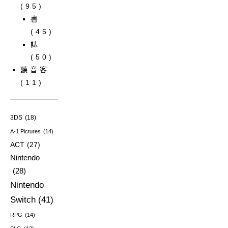
(95)
書
(45)
誌
(50)
聽音客
(11)
3DS
(18)
A-1 Pictures
(14)
ACT
(27)
Nintendo
(28)
Nintendo
Switch
(41)
RPG
(14)