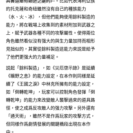
其實還是有類近之處的）
。比如代表海利亞族
的托克薩和奇紐雖然沒有自己的種族能力
（水、火、冰），但他們能夠使用餘料製造的
能力，將在戰場上收集到的素材附加到武器之
上，賦予武器各種不同的攻擊屬性。使得兩位
角色雖然看似沒有强大的與生力量加持而相形
見拙似的，其實從餘料製造這能力來説是給予
了他們更强大的力量補足。
説起「餘料製造」，如《災厄啓示錄》是延續
《曠野之息》的能力設定，在本作則同樣是延
續了《王國之淚》中林克所擁有的能力設定，
如「倒轉乾坤」，玩家可以控制角色發揮「倒
轉乾坤」的能力來改變敵人襲擊過來的道具路
徑，使之成爲反攻敵人的强力攻擊。另外還有
「通天術」，雖然不是作爲玩家的攻擊方式，
但同樣作爲劇情發展的關鍵橋段出現在本作
中。