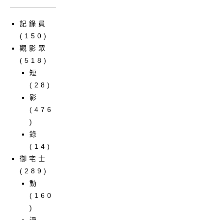
記錄員
(150)
觀影眾
(518)
短
(28)
影
(476
)
錄
(14)
御宅士
(289)
動
(160
)