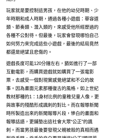
玩家就是要控制這男孩，在他的幼兒時期、少
年時期和成人時期，通過各種小遊戲：華容道
類、節奏類、潛入類的，來感受他所經歷過的
各種不公對待。但最後，玩家會發現哪怕自己
如何努力來完成這些小遊戲，最後的結局竟然
都還是絕望且悲傷的。
遊戲長度可能120分鐘左右，猶如進行了一部
互動電影，而購買遊戲就如購買了一張電影
票，去感受一個對現實感覺絕望和不公的故
事。因為畫面元素那種復古的風格，如上世紀
教材那種的1：1身材比例的童稚兒童人像，更
與故事的殘酷形成諷刺的對比。而在報導新聞
時所製造出來的新聞報導片段，慘白的畫面和
報導話語，更鋪墊出這社會大眾“公正”的諷
刺。而當男孩最後要發現父親被殺的真相而遇