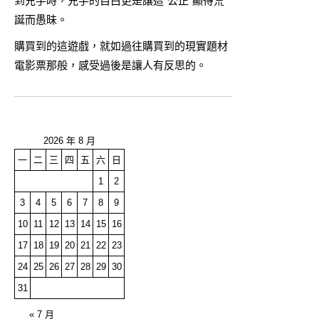
到兇手時，兇手的自白更是讓這“公正”顯得荒
誕而愚昧。
購買到的這遊戲，就如過往購買到的現實題材
電影票那般，感受過後是讓人有反思的。
2026 年 8 月
一
二
三
四
五
六
日
1
2
3
4
5
6
7
8
9
10
11
12
13
14
15
16
17
18
19
20
21
22
23
24
25
26
27
28
29
30
31
« 7 月