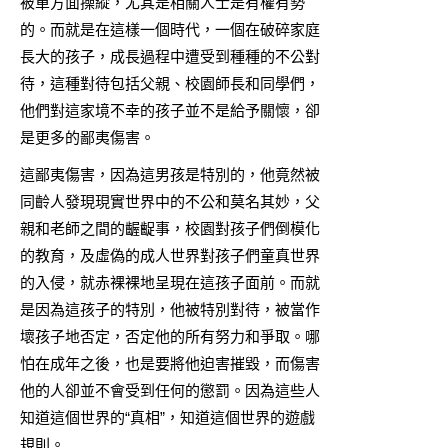
被單方面操縱，尤其是相關人士是有權有勢
的。而就是在這樣一個時代，一個在破碎家庭
長大的孩子，成長過程中遭受到種種的不公對
待，這種對待包括父親、校園師長和同學們，
他們對這家境不幸的孩子並不是給予關懷，卻
是更多的鄙夷傷害。
這鄙夷傷害，因為這男孩是特別的，他竟然被
同齡人發現現實世界中的不公和莫名其妙，父
親和老師之間的齷齪事，校園對孩子們倒模化
的教育，及虛偽的成人世界對孩子們童真世界
的入侵，就赤裸裸地呈現在這孩子面前。而就
是因為這孩子的特別，他被特別對待，被當作
壞孩子地否定，否定他的所有努力和爭取。哪
怕在成年之後，也是要將他迫害摧毀，而傷害
他的人卻並不會受到任何的懲罰。因為這些人
知道這個世界的“真相”，知道這個世界的遊戲
規則。