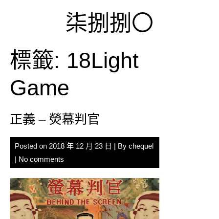
Skip
柒捌捌〇
to
content
標籤:
18Light
Game
正義 – 熒幕判官
Posted on
2018 年 12 月 23 日
| By
chequel
|
No comments