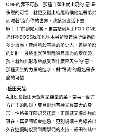
ONE的罪不可赦，那種自誕生就出現的“惡”是
多麽的可憎，就更反襯出結尾時候他追著弟弟
而喊著“沒有你的世界，我該怎麼活下去
啊！！”的醜陋可笑。更當想到ALL FOR ONE
這終極BOSS躲在死柄木弔背後曾經所做過的
多少壞事，曾經所殺害過的多少人，曾經多麽
的雄壯，最終也就落到醜陋且無力的攀爬嬰
孩。就如此形象地感受到什麽是天生的“惡”，
那種天生對力量的追求，對“毀滅”的癡迷是多
麽的可憎。
-飯田天哉-
A班班長飯田天哉就是觀衆的菜，帶著一副方
方正正的眼鏡，雙目炯炯有神又算高大的身
形，性格墨守陳規又迂腐，正義感又爆炸強的
班在，真是讓觀衆迷戀。更別説讓主角綠谷出
久在迷惘時感受到同學們的支持，飯田在其中