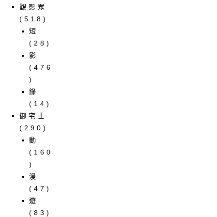
觀影眾
(518)
短
(28)
影
(476
)
錄
(14)
御宅士
(290)
動
(160
)
漫
(47)
遊
(83)