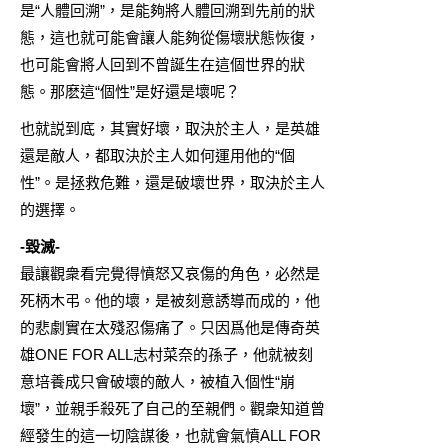
是“人體回溯”，是能夠將人體回溯到先前的狀
態，這也就可能會讓人能夠從傷壞狀態恢復，
也可能會將人回到不曾誕生在這個世界的狀
態。那麽這“個性”是好還是壞呢？
也就説到底，其實好壞，取決於主人，是英雄
還是敵人，都取決於主人如何運用他的“個
性”。是拯救危難，還是破壞世界，取決於主人
的選擇。
-毀滅-
最讓觀衆看完覺得憤怒又哀傷的角色，必然是
死柄木弔。他的壞，是被刻意誘導而成的，他
的悲劇實在太殘忍傷痛了。只因爲他是傳奇英
雄ONE FOR ALL志村菜奈的孫子，他就被刻
意培養成只會破壞的敵人，被植入個性“崩
壞”，並親手殺死了自己的至親們。觀衆知道曾
經發生的這一切陰謀後，也就會氣憤ALL FOR