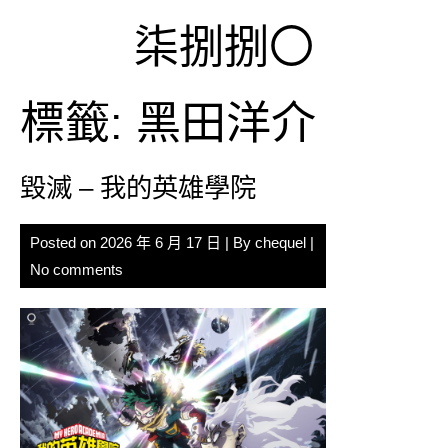
Skip
柒捌捌〇
to
content
標籤:
黑田洋介
毀滅 – 我的英雄學院
Posted on
2026 年 6 月 17 日
| By
chequel
|
No comments