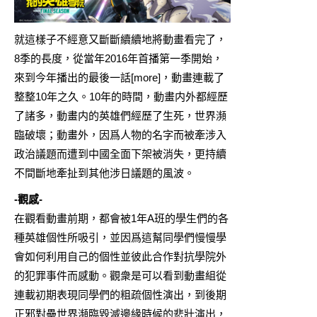
就這樣子不經意又斷斷續續地將動畫看完了，
8季的長度，從當年2016年首播第一季開始，
來到今年播出的最後一話[more]，動畫連載了
整整10年之久。10年的時間，動畫内外都經歷
了諸多，動畫内的英雄們經歷了生死，世界瀕
臨破壞；動畫外，因爲人物的名字而被牽涉入
政治議題而遭到中國全面下架被消失，更持續
不間斷地牽扯到其他涉日議題的風波。
-觀感-
在觀看動畫前期，都會被1年A班的學生們的各
種英雄個性所吸引，並因爲這幫同學們慢慢學
會如何利用自己的個性並彼此合作對抗學院外
的犯罪事件而感動。觀衆是可以看到動畫組從
連載初期表現同學們的粗疏個性演出，到後期
正邪對壘世界瀕臨毀滅邊緣時候的悲壯演出，