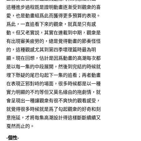
這種進步過程既是證明動畫逐漸受到觀衆的喜
愛，也是動畫組爲此而獲得更多預算的表現。
爲此，一直追看下來的觀衆，就真是只有感
動。但又老實説，其實在連載到中期，觀衆是
有出現審美疲勞的，總是覺得動畫的節奏怪怪
的，這種觀感尤其到第四季壞理篇時最為明
顯。現在回想，估計是因爲動畫的高潮每次都
是以每一集的中段展開，然後到完結的時候就
埋下懸疑的尾巴勾起下一集的追看；再者動畫
在表現正邪對峙的場面，很多時候都是以一種
實力明顯的不均等但又莫名緣由的拖劇情，就
會呈現出一種讓觀衆有很不爽快的觀看感受，
就覺得很多時候就是爲了勾起觀衆的好奇和刻
意拖延，才將每集高潮設計得這樣斷斷續續又
戛然而止的。
-個性-