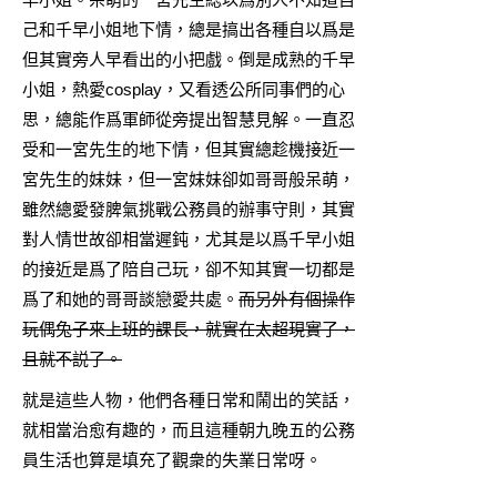
己和千早小姐地下情，總是搞出各種自以爲是
但其實旁人早看出的小把戲。倒是成熟的千早
小姐，熱愛cosplay，又看透公所同事們的心
思，總能作爲軍師從旁提出智慧見解。一直忍
受和一宮先生的地下情，但其實總趁機接近一
宮先生的妹妹，但一宮妹妹卻如哥哥般呆萌，
雖然總愛發脾氣挑戰公務員的辦事守則，其實
對人情世故卻相當遲鈍，尤其是以爲千早小姐
的接近是爲了陪自己玩，卻不知其實一切都是
爲了和她的哥哥談戀愛共處。
而另外有個操作
玩偶兔子來上班的課長，就實在太超現實了，
且就不説了。
就是這些人物，他們各種日常和鬧出的笑話，
就相當治愈有趣的，而且這種朝九晚五的公務
員生活也算是填充了觀衆的失業日常呀。