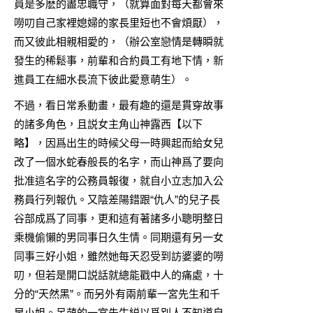
員是多麽的盡忠職守，（就算面對每天都會來
嘮叨自己家裡媳婦的家長里短也不會煩厭），
而又彼此相親相愛的，（辦公室戀情是轉瞬就
發生的稀鬆事，前輩和合約員工有地下情，新
進員工在細水長流下彼此愛意萌生）。
不過，看日常系動畫，最有趣的還是貫穿故事
的諸多角色，且説女主角山神露西【以下
略】，因爲出生的時候父母一時興起而給女兒
改了一個水蛇春般長的名字，而山神爲了要向
批准這名字的公務員報復，就自小立志加入公
務員行列報仇。又陰差陽錯跟“仇人”的兒子長
谷部成爲了同事，更和這有著諸多小聰明整日
乘機偷懶的男同事日久生情。同期還有另一女
同事三好小姐，雖然她每天忍受到訪婆婆的嘮
叨，但若是開口説話就總能戳中人的痛處，十
分的“天然黑”。而另外有兩前輩一宮先生和千
早小姐。呆萌的一宮先生縂以爲別人不知道自