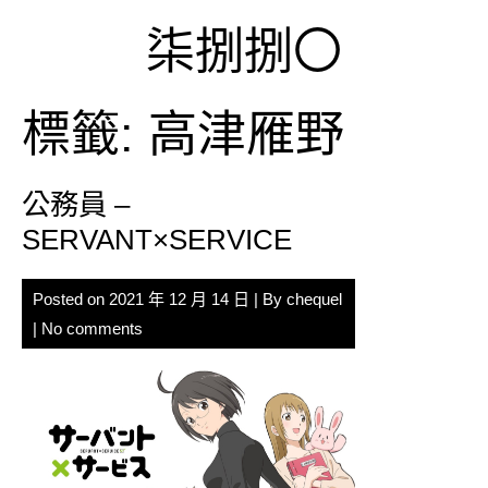
Skip
柒捌捌〇
to
content
標籤:
高津雁野
公務員 –
SERVANT×SERVICE
Posted on
2021 年 12 月 14 日
| By
chequel
|
No comments