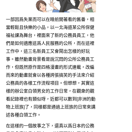
一部因爲失業而可以在睡前開著看的舊番，相
當輕鬆且快樂的小品，以一北海道某公所保健
福祉課為舞台，裡面來了新的公務員員工，他
們是如何適應這爲人民服務的公所，而在這裡
工作中，這三名新員工又會鬧出怎樣的好玩
事。雖然動畫背景看是說沉悶的公所公務員工
作，但既然原作是四格漫畫的形式連載，改編
而來的動畫就會以各種誇張搞笑的手法來介紹
公務員的各樣工作流程項目。但想想，其實這
樣的辦公室白領男女的工作日常，在觀衆的觀
看記錄裡也有類似呀，近都可以數到[
非洲的動
物上班族
]了，同樣都是通過上班族的日常來講
述各種白領工作。
在這樣的一個故事之下，還真以爲日本的公務