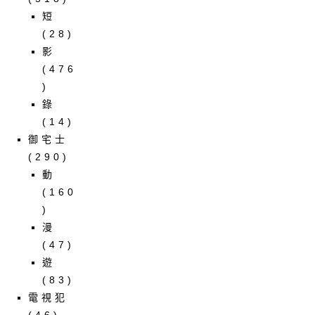
短
(28)
影
(476
)
錄
(14)
御宅士
(290)
動
(160
)
漫
(47)
遊
(83)
電視犯