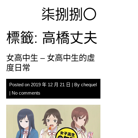
Skip
柒捌捌〇
to
content
標籤:
高橋丈夫
女高中生 – 女高中生的虛
度日常
Posted on
2019 年 12 月 21 日
| By
chequel
|
No comments