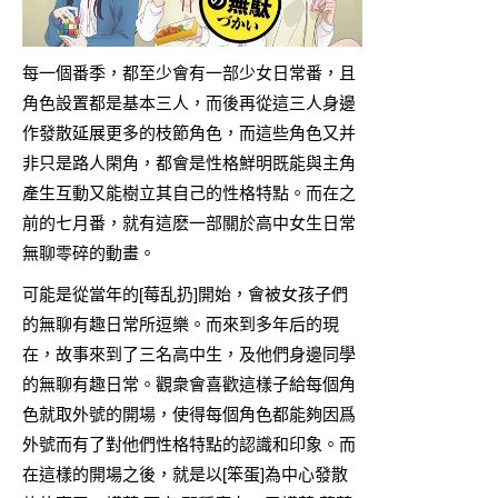
每一個番季，都至少會有一部少女日常番，且
角色設置都是基本三人，而後再從這三人身邊
作發散延展更多的枝節角色，而這些角色又并
非只是路人閑角，都會是性格鮮明既能與主角
產生互動又能樹立其自己的性格特點。而在之
前的七月番，就有這麽一部關於高中女生日常
無聊零碎的動畫。
可能是從當年的[莓乱扔]開始，會被女孩子們
的無聊有趣日常所逗樂。而來到多年后的現
在，故事來到了三名高中生，及他們身邊同學
的無聊有趣日常。觀衆會喜歡這樣子給每個角
色就取外號的開場，使得每個角色都能夠因爲
外號而有了對他們性格特點的認識和印象。而
在這樣的開場之後，就是以[笨蛋]為中心發散