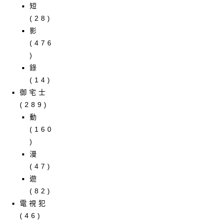
短
(28)
影
(476
)
錄
(14)
御宅士
(289)
動
(160
)
漫
(47)
遊
(82)
電視犯
(46)