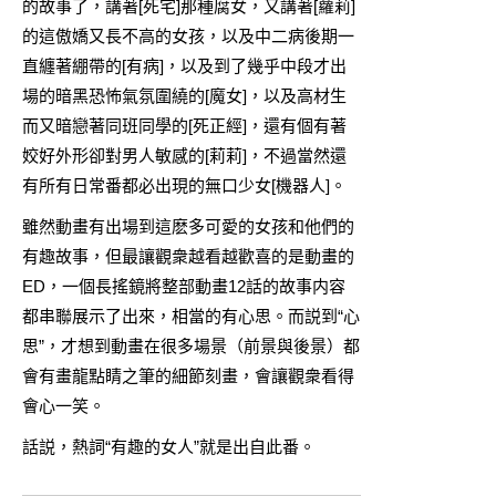
的故事了，講著[死宅]那種腐女，又講著[蘿莉]
的這傲嬌又長不高的女孩，以及中二病後期一
直纏著綳帶的[有病]，以及到了幾乎中段才出
場的暗黑恐怖氣氛圍繞的[魔女]，以及高材生
而又暗戀著同班同學的[死正經]，還有個有著
姣好外形卻對男人敏感的[莉莉]，不過當然還
有所有日常番都必出現的無口少女[機器人]。
雖然動畫有出場到這麽多可愛的女孩和他們的
有趣故事，但最讓觀衆越看越歡喜的是動畫的
ED，一個長搖鏡將整部動畫12話的故事内容
都串聯展示了出來，相當的有心思。而説到“心
思”，才想到動畫在很多場景（前景與後景）都
會有畫龍點睛之筆的細節刻畫，會讓觀衆看得
會心一笑。
話説，熱詞“有趣的女人”就是出自此番。