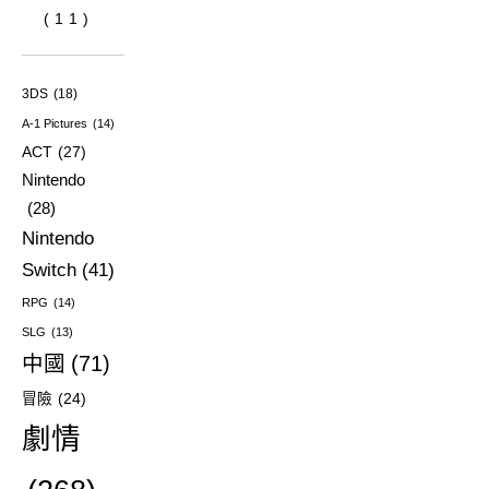
(11)
3DS
(18)
A-1 Pictures
(14)
ACT
(27)
Nintendo
(28)
Nintendo
Switch
(41)
RPG
(14)
SLG
(13)
中國
(71)
冒險
(24)
劇情