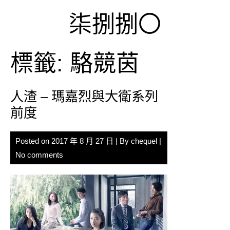
Skip
柒捌捌〇
to
content
標籤:
駱競茵
人渣 – 瑪嘉烈與大衛系列
前度
Posted on
2017 年 8 月 27 日
| By
chequel
|
No comments