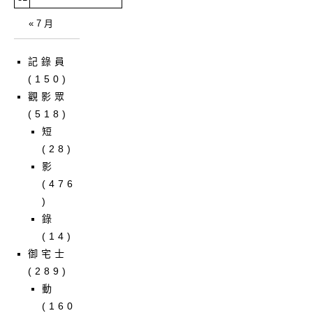
« 7 月
記錄員
(150)
觀影眾
(518)
短
(28)
影
(476
)
錄
(14)
御宅士
(289)
動
(160