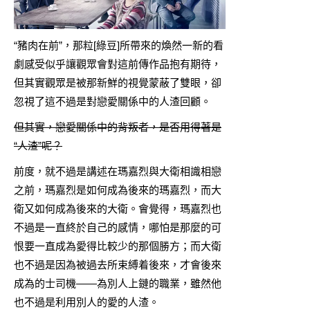
“豬肉在前”，那粒[
綠豆
]所帶來的煥然一新的看
劇感受似乎讓觀眾會對這前傳作品抱有期待，
但其實觀眾是被那新鮮的視覺蒙蔽了雙眼，卻
忽視了這不過是對戀愛關係中的人渣回顧。
但其實，戀愛關係中的背叛者，是否用得著是
“人渣”呢？
前度，就不過是講述在瑪嘉烈與大衛相識相戀
之前，瑪嘉烈是如何成為後來的瑪嘉烈，而大
衛又如何成為後來的大衛。會覺得，瑪嘉烈也
不過是一直終於自己的感情，哪怕是那麼的可
恨要一直成為愛得比較少的那個勝方；而大衛
也不過是因為被過去所束縛着後來，才會後來
成為的士司機——為別人上鏈的職業，雖然他
也不過是利用別人的愛的人渣。