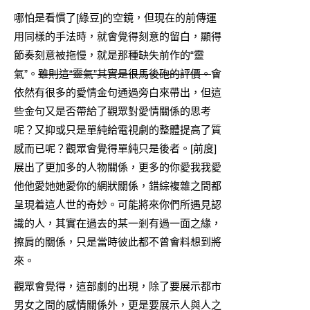
哪怕是看慣了[綠豆]的空鏡，但現在的前傳運
用同樣的手法時，就會覺得刻意的留白，顯得
節奏刻意被拖慢，就是那種缺失前作的“靈
氣”。
雖則這“靈氣”其實是很馬後砲的評價。
會
依然有很多的愛情金句通過旁白來帶出，但這
些金句又是否帶給了觀眾對愛情關係的思考
呢？又抑或只是單純給電視劇的整體提高了質
感而已呢？觀眾會覺得單純只是後者。[前度]
展出了更加多的人物關係，更多的你愛我我愛
他他愛她她愛你的網狀關係，錯綜複雜之間都
呈現着這人世的奇妙。可能將來你們所遇見認
識的人，其實在過去的某一剎有過一面之緣，
擦肩的關係，只是當時彼此都不曾會料想到將
來。
觀眾會覺得，這部劇的出現，除了要展示都市
男女之間的感情關係外，更是要展示人與人之