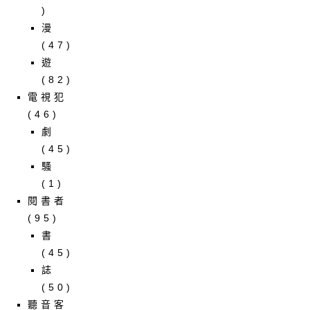
)
漫
(47)
遊
(82)
電視犯
(46)
劇
(45)
騷
(1)
閱書者
(95)
書
(45)
誌
(50)
聽音客