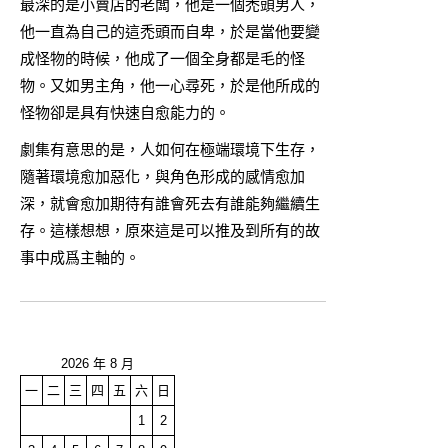
最深的是小賣店的老闆，他是一個禿頭男人，
他一直為自己的這禿頭而自卑，於是當他要變
成怪物的時候，他成了一個全身都是毛的怪
物。又如男主角，他一心尋死，於是他所成的
怪物卻是具有快速自愈能力的。
劇集有意思的是，人如何在極端環境下生存，
隨著環境愈加惡化，與角色形成的感情愈加
深，就會愈加期待有誰會死去有誰能夠繼續生
存。這樣想想，原來這是可以推及到所有的故
事中成爲主軸的。
2026 年 8 月
一
二
三
四
五
六
日
1
2