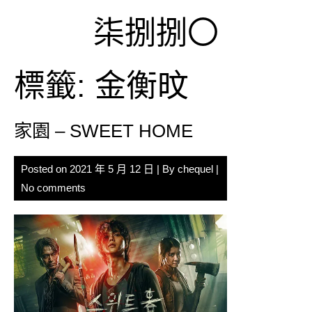
Skip
柒捌捌〇
to
content
標籤:
金衡旼
家園 – SWEET HOME
Posted on
2021 年 5 月 12 日
| By
chequel
|
No comments