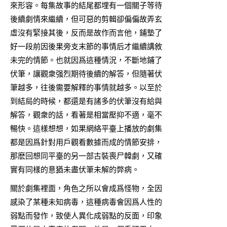
來形容。每集故事的結尾都埋有一個關子等待
後續劇情來繼續，但可惡的剪輯卻偏偏故弄玄
虛沒有緊接其後，反而是故作而言他，鋪墊了
好一段前因後果旁支末節的事情后才繼續講敘
未完的情節。也就因爲這種情況，不斷地鋪了
伏筆，讓觀衆强烈期待後續的解答，但隨著伏
筆越多，往後需要解釋的事情就越多。以至於
到結局的時候，都還是有諸多的伏筆沒有給與
解答，觀衆的話，看著是相當壓抑不適，毫不
暢快。這樣想想，如果網絡平臺上播放的劇集
都是因爲針對用戶觀看數據而成的情節安排，
那麽回想同平臺的另一部古裝喪尸韓劇，又確
實有同樣的意猶未盡伏筆未解的弊病。
關於劇集裡面，角色之所以會成爲怪物，全因
感染了某種未知病毒，這種病毒會因爲人性的
弱點而發作，致使人異化成弱點的反面，印象