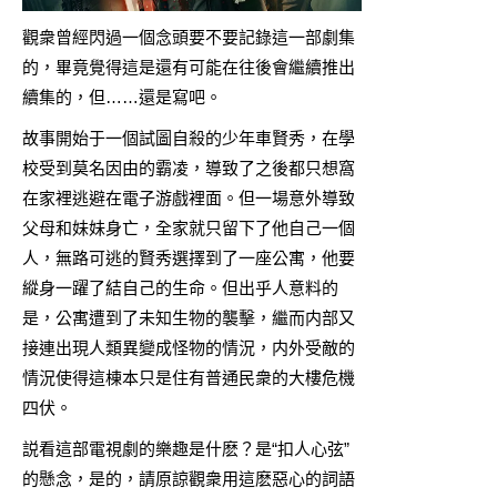
觀衆曾經閃過一個念頭要不要記錄這一部劇集
的，畢竟覺得這是還有可能在往後會繼續推出
續集的，但……還是寫吧。
故事開始于一個試圖自殺的少年車賢秀，在學
校受到莫名因由的霸凌，導致了之後都只想窩
在家裡逃避在電子游戲裡面。但一場意外導致
父母和妹妹身亡，全家就只留下了他自己一個
人，無路可逃的賢秀選擇到了一座公寓，他要
縱身一躍了結自己的生命。但出乎人意料的
是，公寓遭到了未知生物的襲擊，繼而内部又
接連出現人類異變成怪物的情況，内外受敵的
情況使得這棟本只是住有普通民衆的大樓危機
四伏。
説看這部電視劇的樂趣是什麽？是“扣人心弦”
的懸念，是的，請原諒觀衆用這麽惡心的詞語