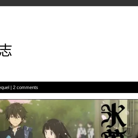
志
equel
|
2 comments