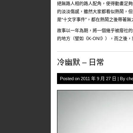
絕無路人相的路人配角，使得動畫足夠
的淡淡傷感，雖然大家都看似熱鬧，但
是“十文字事件”，都在熱鬧之後帶著
故事以一年為期，將一個幾乎被廢社的
的地方（譬如
《K-ON!》
），而之後，
冷幽默 – 日常
Posted on
2011 年 9 月 27 日
| By
che