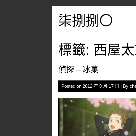
Skip
to
柒捌捌〇
content
標籤:
西屋太
偵探 – 冰菓
Posted on
2012 年 9 月 17 日
| By
ch