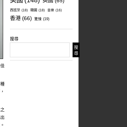
美國
(148)
英國
(65)
西班牙
(18)
韓國
(18)
音樂
(16)
香港
(66)
驚悚
(19)
搜尋
搜
尋
的佳
這種
筆，
此之
現出
畫。