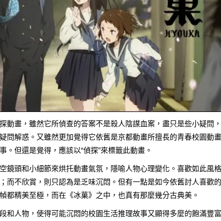
探動畫，雖然它所偵查的答案不是殺人陰謀血案，盡只是些小疑問
疑問解惑。又雖然更加覺得它依舊是京都動畫所擅長的青春校園動
事。但還是覺得，應該以“偵探”來標籤此動畫。
空鏡頭和小細節來烘托動畫氣氛，隱喻人物心理變化。喜歡如此風
；而不欣賞，則只認為是乏味沉悶。但有一點是如今依舊討人喜歡
幀都精美至極，而在《冰菓》之中，也真有那麼幾分古典美。
段和人物，使得可能沉悶的校園生活推理故事又顯得多麼的飽滿豐