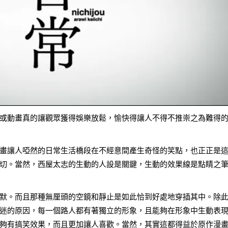
或動畫真的讓觀眾獲得娛樂放鬆，愉快得讓人不得不推崇之為難得
畫讓人啞然的日常生活橋段在不經意間產生奇怪的笑點，也正正是
切。當然，西屋太志的生動的人設是關鍵，生動的效果線是點睛之
默。而且那種無厘頭的空鏡和靜止是如此恰到好處地穿插其中。除
迷的原因，每一個路人都有著獨立的形象，且能夠在形象中生動表
夠有搞笑效果，而且更加讓人喜歡。當然，其實這都得益於原作漫