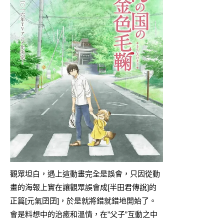
觀眾坦白，遇上這動畫完全是誤會，只因從動
畫的海報上實在讓觀眾誤會成[半田君傳說]的
正篇[元氣囝囝]，於是就將錯就錯地開始了。
會是料想中的治癒和溫情，在”父子”互動之中