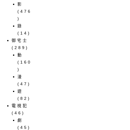
影
(476
)
錄
(14)
御宅士
(289)
動
(160
)
漫
(47)
遊
(82)
電視犯
(46)
劇
(45)