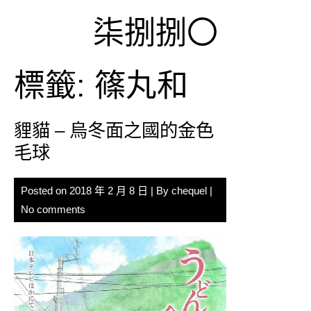
Skip
柒捌捌〇
to
content
標籤:
篠丸和
貍貓 – 烏冬面之國的金色
毛球
Posted on
2018 年 2 月 8 日
| By
chequel
|
No comments