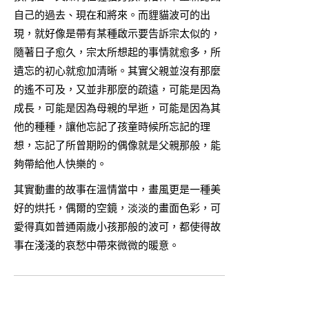
自己的過去、現在和將來。而貍貓波可的出
現，就好像是帶有某種啟示要告訴宗太似的，
隨著日子愈久，宗太所想起的事情就愈多，所
遺忘的初心就愈加清晰。其實父親並沒有那麼
的遙不可及，又並非那麼的疏遠，可能是因為
成長，可能是因為母親的早逝，可能是因為其
他的種種，讓他忘記了孩童時候所忘記的理
想，忘記了所曾期盼的偶像就是父親那般，能
夠帶給他人快樂的。
其實動畫的故事在溫情當中，畫風更是一種美
好的烘托，偶爾的空鏡，淡淡的畫面色彩，可
愛得真如普通兩歲小孩那般的波可，都使得故
事在淺淺的哀愁中帶來微微的暖意。