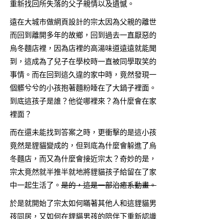
重新找回所失落的父子親情以及遺憾。
遠在大城市做網頁設計的宗太因為父親的離世
而回到離開多年的故鄉，回到過去一直厭惡的
烏冬麵店裡，因為店裡的高湯味道遠遠就能聞
到，這成為了兒子在學校時一直被同學取笑的
事情。而在回到這久違的家中時，竟然發現一
個髒兮兮的小孩抱著麵粉睡在了大鍋子裡面。
到底這孩子是誰？他從哪裡來？為什麼會在家
裡面？
而在還未能找到答案之時，更衝擊的是這小孩
竟然是貍貓變成的，但到底為什麼會躲進了烏
冬麵店，而又為什麼會接近宗太？奇妙的是，
宗太竟然就半推半就地將貍貓孩子給留在了家
中一起生活了。
是的，這是一部治癒系動畫。
於是就開始了宗太如何瞞著其他人和這貍貓男
孩同居，又如何在貍貓男孩的陪伴下重新認識