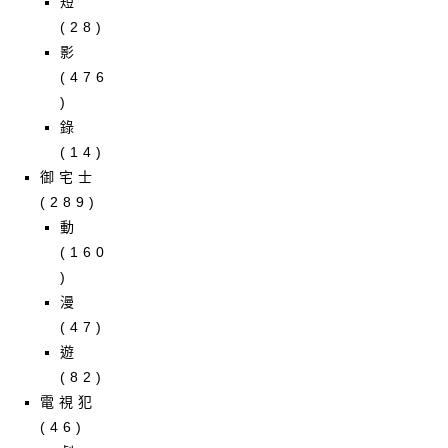
短
(28)
影
(476
)
錄
(14)
御宅士
(289)
動
(160
)
漫
(47)
遊
(82)
電視犯
(46)