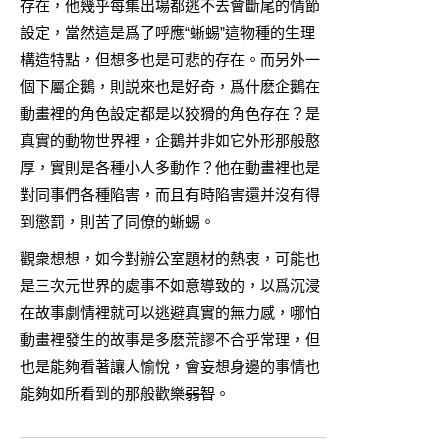
存在，他幾乎每集出場都逃不去會斷尾的情節
設定，當然這是爲了呼應“蜥蜴”這物種的生理
構造特點，但想多也是可悲的存在。而另外一
個下屬企鵝，則説來也是好奇，爲什麽企鵝在
動畫裡的角色設定都是以狡猾的角色存在？是
真實的動物世界裡，企鵝并非如它外形那般憨
厚，實則是各種小人多動作？他在動畫裡也是
對同事們各種陷害，而且有時陷害還并沒有得
到懲罰，則苦了同僚的蜥蜴。
觀衆想想，如今對辦公室題材的熱衷，可能也
是三次元世界的處事不如意導致的，以爲沉浸
在故事劇情裡就可以逃避真實的無力感，哪怕
動畫裡發生的故事是多麽荒謬不合乎常理，但
也是能夠看著讓人愉悅，會妄想身邊的事情也
能夠如所看到的那般歡樂
弱智
。