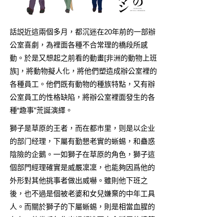
話説近這兩個多月，都沉迷在20年前的一部辦
公室喜劇，為裡面各種不合常理的橋段所感
動。於是又想起之前看的動畫[非洲的動物上班
族]，將動物擬人化，將他們塑造成辦公室裡的
各種員工。他們既有動物的種族特點，又有辦
公室員工的性格缺陷，將辦公室裡面發生的各
種“趣事”荒誕演繹。
獅子是草原的王者，而在都市里，则是以企业
的部门经理，下屬有勤懇老實的蜥蜴，和蠱惑
陰險的企鵝。一如獅子在草原的角色，獅子這
個部門經理確實是威嚴凜凜，也能夠因爲他的
外形對其他挑事者做出威嚇。雖則他下班之
後，也不過是個被老婆和女兒嫌棄的中年工具
人。而關於獅子的下屬蜥蜴，則是相當血腥的