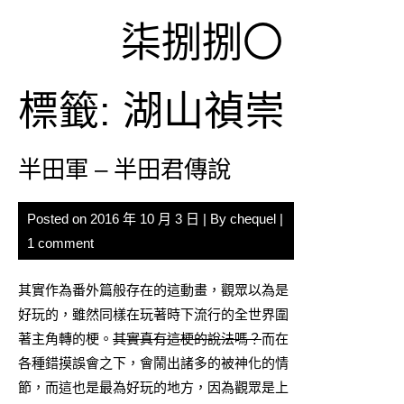
Skip
柒捌捌〇
to
content
標籤:
湖山禎崇
半田軍 – 半田君傳說
Posted on
2016 年 10 月 3 日
| By
chequel
|
1 comment
其實作為番外篇般存在的這動畫，觀眾以為是
好玩的，雖然同樣在玩著時下流行的全世界圍
著主角轉的梗。
其實真有這梗的說法嗎？
而在
各種錯摸誤會之下，會鬧出諸多的被神化的情
節，而這也是最為好玩的地方，因為觀眾是上