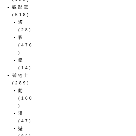
觀影眾
(518)
短
(28)
影
(476
)
錄
(14)
御宅士
(289)
動
(160
)
漫
(47)
遊