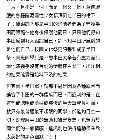
一片，且不是一個，而是一個又一個，燕瘦環
肥的各種隱藏屬性少女都拜倒在半田的裙下
了；被跟踪？那是半田的追隨者們為了守護半
田而跟隨在他身後保護他而已，只是他們得知
半田感到有人跟踪自己，卻不知半田所感到的
是他們自己；校園文化祭更誇張到成了半田
祭，同班同學只是不想半田太辛苦有壓力而只
讓他演幾乎沒有台詞的伊麗莎白女王，出洋相
的結果確實是始料不及的結果。
但其實，半田軍，就都不過是因為各種原因而
誤會了半田的一群傻瓜而已。而諷刺的是，在
這些或聰明或勇猛或英俊的半天軍成員裡面，
就只有最普通最不起眼的同學，卻能夠目空一
切，既理解半田的無助和被害妄想，也無力於
同伴們的一廂情願，這諷刺也使得這動畫充斥
太美好的黑色幽默了！！