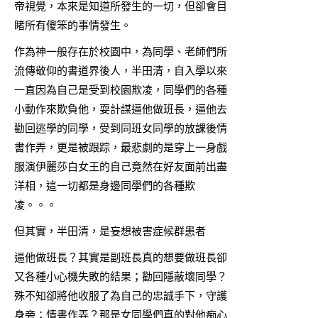
帝視覺，本來是知道所發生的一切，但卻會目
睹所有傻笨的事情發生。
作為神一般存在於校園中，為同學、老師們所
流傳敬仰的書道界後人，半田清，自入學以來
一直因為自己是受到校園欺凌，同學們的各種
小動作來欺負他，耍計謀逼他做班長，逼他去
勸回逃學的同學，受到同班女同學的放課後情
書作弄，更是被跟踪，最悲劇的是穿上一身戲
服演伊麗莎白女王的自己竟然在好友面前出盡
洋相，這一切都是身邊同學們的各種欺
凌。。。
但其實，半田清，是妄想被害症候群患者
逼他做班長？其實是副班長真的想要做班長卻
又各種小心機失敗的結果；勸回隱蔽壞同學？
殊不知卻將他收服了為自己的忠誠手下，守護
身旁；情書作弄？那是女同學們真的對他痴心