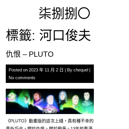
Skip
柒捌捌〇
to
content
標籤:
河口俊夫
仇恨 – PLUTO
Posted on
2023 年 11 月 2 日
| By
chequel
|
No comments
《PLUTO》動畫版的這次上綫，真有種不幸的
意外巧合，關於仇恨，關於戰爭。13年前看
漫