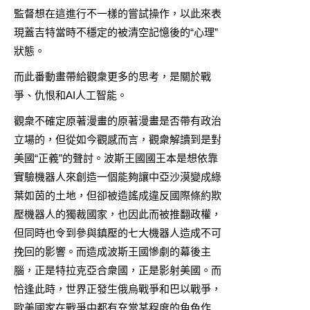
監督想在這進行不一樣的嘗試操作，以此來表
現蓋吉特當時不穩定的被清空記憶後的“心理”
狀態。
而此番動畫帶給觀衆更多的思考，是關於戰
爭、仇恨和AI人工智能。
觀衆不確定原著漫畫的原著漫畫是否帶有政治
立場的，但從如今觀感而言，觀衆解讀到是對
美國“正義”的聲討。波斯王國國王本是想依靠
實驗機器人來創造一個能夠讓中亞沙漠變成綠
葉如茵的土地，但卻被造謠成違反國際條約欺
壓機器人的獨裁國家，也因此而被推翻政權，
但同時也令到參與鎮壓的七大機器人造成不可
挽回的影響。而造成波斯王國慘劇的幕後主
腦，正是特拉克亞合衆國，正是影射美國。而
恰逢此時，世界正發生俄烏戰爭和巴以戰爭，
歐美國家在戰爭中都有充當某程度的角色作