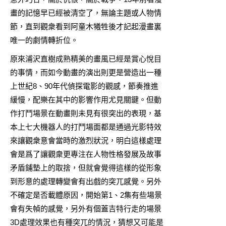
畫
的記憶早已經被清空了，無論主題或人物情
節，直到觀衆看到阿童木犧牲後才記起漫畫裏
唯一的劇情轉折位。
原來浦沢直樹成熟精美的畫風已經是賞心悅目
的事情，而如今動畫的演出則更是營造出一種
上世紀8、90年代偵探電影的觀感，節奏推進
緩慢，配樂在其中的影響作用尤見關鍵。但動
作打鬥場景在動畫則未見有很突出的表現，基
本上七大機器人的打鬥場面都是通過光影特效
來讓觀衆意會當時的激烈狀況，明白這樣處理
會是爲了讓觀衆更專注在人物性格發展及故事
矛盾鋪墊上的取捨，但就會覺得這樣的從形象
到形意的處理轉變會有出戲的突兀感覺。另外
不確定是否載體原因，開始第1、2集有些場景
會有失幀的感覺，另外有個蓋吉特行走的場景
3D處理效果也有種突兀的情況，猜想又可能是