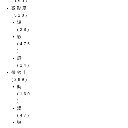
(150)
觀影眾
(518)
短
(28)
影
(476
)
錄
(14)
御宅士
(289)
動
(160
)
漫
(47)
遊