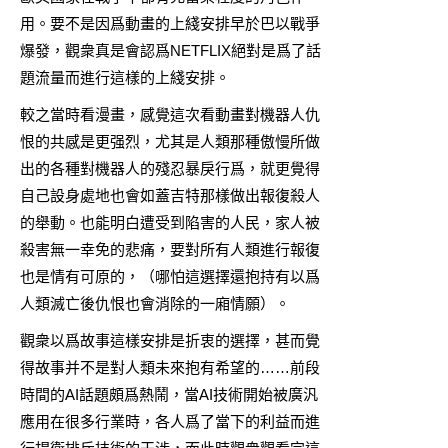
用。要不是因爲動畫的上綫安排早於巴以戰爭
爆發，觀衆真是會認爲NETFLIX絕對是爲了話
題流量而進行這樣的上綫安排。
較之當時看漫畫，感覺這次看動畫對機器人仇
恨的共感是更强烈，尤其是人類那種傲慢所做
出的各種對機器人的殘忍暴戾行爲，就更覺得
自己設身處地也會如蓋吉特那樣做出報復殺人
的舉動。也能明白遭受到陷害的人民，家人被
殺害無一幸免的悲痛，要對所有人類進行報復
也是情有可原的，（哪怕這選擇還抱持有以爲
人類滅亡後仇恨也會消除的一廂情願）。
觀衆以爲故事這樣安排是折衷的選擇，甚而覺
得故事并不是對人類未來抱有希望的……前段
時間的AI話題頗爲熱鬧，當AI技術開始被廣汎
應用在很多行業時，各人爲了當下的利益而進