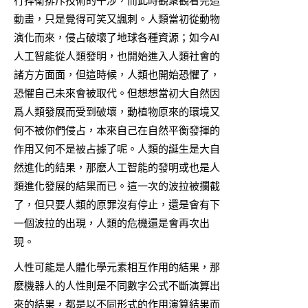
行捍衛排斥技術的干涉，而此時觀衆觀看完這
動畫，只是覺得可笑又諷刺。人類當初從動物
演化而來，侵占破壞了地球各種資源；如今AI
人工智能從人類發明，也開始進入人類社會的
諸方方面面，但這時候，人類也開始恐懼了，
恐懼自己未來會被取代。但想想當初大自然因
爲人類發展而受到破壞，動植物原來的環境又
何不被你們侵占，本來自己在自然平衡發揮的
作用又何不是被占據了呢。人類的誕生是大自
然進化的結果，那麽人工智能的發明或也是人
類進化發展的結果而已。這一次的波拉被攔截
了，但只要人類的原罪沒有停止，還是會有下
一個波拉的出現，人類的危機還是會再次出
現。
人性可能是人體化學元素相互作用的結果，那
麽機器人的人性則是不同數字公式不斷演算出
來的結果，都是以不同形式的作用演算結果而