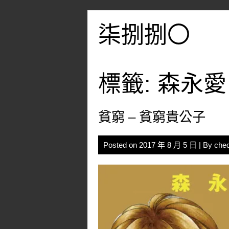
Skip
to
柒捌捌〇
content
標籤:
森永愛
貧窮 – 貧窮貴公子
Posted on
2017 年 8 月 5 日
| By
che