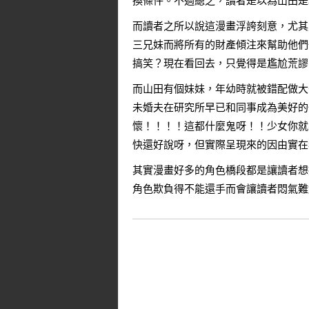
換條件。不過總之，讀者是以為山田是
而讀者之所以說這漫畫浮誇刻意，尤其
三兄妹而將所有的財產傾注來幫助他們
搞笑？現在看回去，只覺得是尷尬荒謬
而山田有個妹妹，年幼時就被錯配做大
未婚夫在研究所早已和同事成為美好的
懷！！！！這都什麼鬼呀！！少女你就
快還好說呀，但實際呈現來的因由實在
其實漫畫好多的角色橋段都是讓讀者想
角色欺負得不能還手而會讓讀者悶氣難