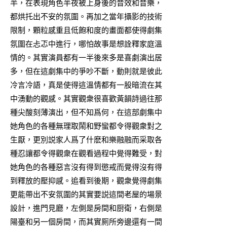
半，在表現角色半夜被上身後的音效和音樂，
都烘托出不安的氛圍。再加之當年攝影的技術
限制，顆粒感重且低飽和度的畫面都使得劇集
氛圍在忐忑中進行，哪怕故事是想詮釋家庭溫
情的。其實演員都有一半後來多是喜劇演出居
多，但在這劇集中的爭吵不斷，動則就是彼此
冷言冷語，真是使得這溫情都有一股暗流在其
中湧動的觀感。其實觀衆很喜歡黃韻詩過往那
種尖酸刻薄演出，但不知爲何，在這部劇集中
她角色的各種無理取鬧和野蠻都令得觀衆對之
生厭，更別説家人爲了什麽和樂融融而采取各
種忍讓都令得觀衆在觀看過程中覺得難受，對
她角色的各種惡言沒有得到懲戒而覺得沒有得
到釋放的壓抑感。追看到後期，觀衆覺得劇集
更能帶出不安氛圍的其實要説這間老屋的場景
設計，進門見廳，左側是房間和厨衛，右側是
陽臺和另一個房間，而其實厠所旁邊還有一間