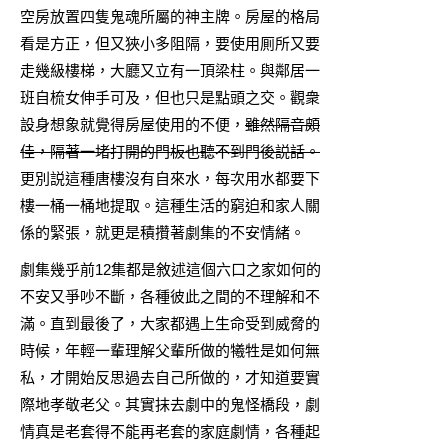
空房放置四隻鬼魂所屬的神主牌。房屋的格局
看是方正，但又狹小多阻隔，要使用厠所又要
走幾級樓梯，大廳又立有一頂梁柱。與鄰居一
班自梳女伸手可及，但也只是點頭之交。觀衆
設身想象就覺得房屋使用的不便，
雖然隔音頗
佳，隔著一堵打開的門板也聽不到門後説話。
更別説這種唐樓沒有自來水，每次用水都要下
樓一桶一桶地提取。這種生活的窮迫和家人關
係的緊張，就更是積攢著劇集的不安情緒。
劇集幾乎前12集都是敘述這個六口之家如何的
不安又爭吵不斷，各種彼此之間的不理解和不
滿。直到最後了，大家都遇上生命受到威脅的
時候，年輕一輩理解父輩所做的犧牲是如何無
私，才開始反思過去自己所做的，才知道要實
際地孝敬老父。其實抹去劇中的鬼怪橋段，劇
情真是老套得不能再老套的家庭劇情，各種起