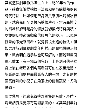
其實這個劇集作爲誕生在上世紀80年代的作
品，確實無論從拍攝手法和和劇情編排都頗具
時代特點：比如借用替身演員來演出滑溜冰鞋
的，就會先用全身鏡來拍攝演員，當有高難度
的滑地和旋轉翻身的特技就切換成特寫鏡頭，
以鏡頭切換來讓觀衆信服角色的技巧。以現在
觀衆的眼光來回看，就覺得很土炮的技法，但
如果理解到電視劇當年所播出的電視機顯示效
果，就會明白這手法也可理解的。而説到畫面
顯示效果，有一場四個鬼各自上身到可伯子女
身上後在老屋各個角落看著可伯在家裏走動，
認爲是整部劇裡面最爲嚇人的一場，尤其是甘
國亮飾演的小兒子在角落上的俯首窺望，尤為
驚恐。
關於驚恐，觀衆覺得這部劇集的音效、矛盾、
場景調度是更帶有驚嚇氛圍的。尤其是劇集前