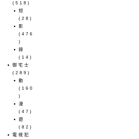
(518)
短
(28)
影
(476
)
錄
(14)
御宅士
(289)
動
(160
)
漫
(47)
遊
(82)
電視犯