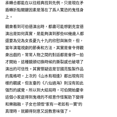
承轉合都能在以往經典找到先例，只是現在矛
盾轉折點關鍵因素是落在了爲人驚恐的鬼怪身
上。
觀衆看到可伯德演出時，都盡可能想劉克宣德
演出是如何真實，是能夠演到那些60幾歲人都
還要為兒為女長憂九十九的欣慰與無奈，但，
當年演電視劇的節奏和方法，其實是會令得觀
衆出戲的，常常人物之間的對話都是會停一拍
才開始，這種鏡頭切換時候的撕裂感也破壞了
演出的可信性。其實懷疑這是甘國亮監製作品
的風格吧，上次的《山水有相逢》都出現有同
樣的觀感，但友臺的《八仙過海》則沒有如此
强烈的感覺。所以到大結局時，可伯開始慶幸
這個小家庭得到鬼魂的不經意作怪幫助下變得
和樂融融，子女也領悟“家有一老如有一寶”的
真理時，就顯得刻意又説教意味强了。