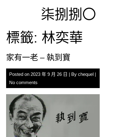
Skip
柒捌捌〇
to
content
標籤:
林奕華
家有一老 – 執到寶
Posted on
2023 年 9 月 26 日
| By
chequel
|
No comments