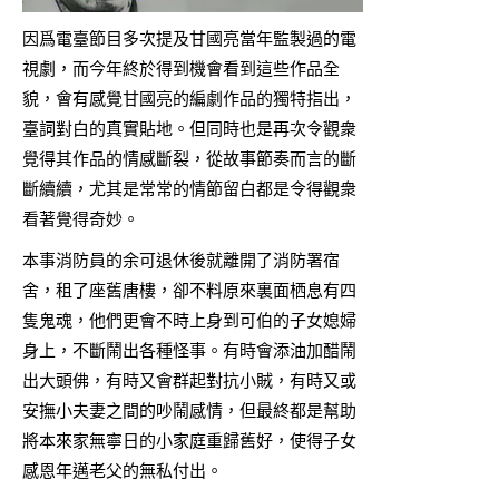
因爲電臺節目多次提及甘國亮當年監製過的電
視劇，而今年終於得到機會看到這些作品全
貌，會有感覺甘國亮的編劇作品的獨特指出，
臺詞對白的真實貼地。但同時也是再次令觀衆
覺得其作品的情感斷裂，從故事節奏而言的斷
斷續續，尤其是常常的情節留白都是令得觀衆
看著覺得奇妙。
本事消防員的余可退休後就離開了消防署宿
舍，租了座舊唐樓，卻不料原來裏面栖息有四
隻鬼魂，他們更會不時上身到可伯的子女媳婦
身上，不斷鬧出各種怪事。有時會添油加醋鬧
出大頭佛，有時又會群起對抗小賊，有時又或
安撫小夫妻之間的吵鬧感情，但最終都是幫助
將本來家無寧日的小家庭重歸舊好，使得子女
感恩年邁老父的無私付出。