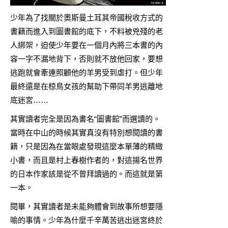
少年為了找關於奧斯曼土耳其帝國稅收方式的
書籍而進入到圖書館的底下，不料被兇殘的老
人綁架，迫使少年要在一個月內將三本書的內
容一字不漏地背下，否則就不放他回家，要想
逃跑就會牽連照顧他的羊男受到虐打。但少年
最終還是在椋鳥女孩的幫助下帶同羊男逃離地
底迷宮……
其實讀者完全是因為書名“圖書館”而選讀的。
當時在中山的時候其實真沒有特別想閱讀的書
籍，只是因為在當眼處發現這麼本單薄的精緻
小書，而且是村上春樹作者的，對這揚名世界
的日本作家該是從不曾拜讀過的。而這就是第
一本。
閱畢，其實讀者是未能夠體會到故事所想要隱
喻的事情。少年為什麼千辛萬苦逃出迷宮終於