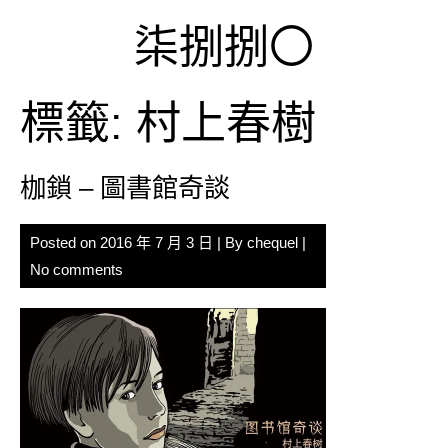
Skip
柒捌捌〇
to
content
標籤:
村上春樹
枷鎖 – 圖書館奇談
Posted on
2016 年 7 月 3 日
| By
chequel
|
No comments