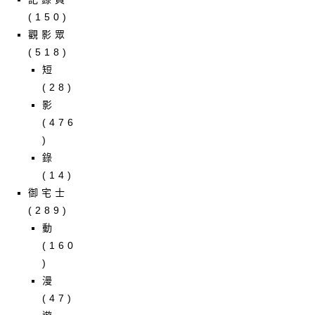
(150)
觀影眾
(518)
短
(28)
影
(476
)
錄
(14)
御宅士
(289)
動
(160
)
漫
(47)