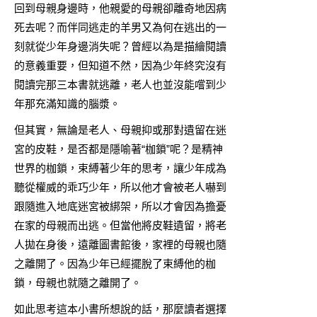
回到母親身邊時，他親愛的母親卻離奇地因病
死去呢？而伴同逃走的羊男又為何在逃出的一
刻就從少年身邊消失呢？曾經以為是描繪閱讀
的意義重要，但知道不然，因為少年終究沒有
閱讀完那三本書就逃離，老人也並沒能嚐到少
年那充滿知識的腦漿。
但其實，無論是老人、母親抑或那對遺留在迷
宮的皮鞋，是否都是隱喻著“枷鎖”呢？是精神
世界的枷鎖，束縛著少年的思考，讓少年成為
聽從權威的乖巧少年，所以他才會被老人嚇到
跟隨進入地底迷宮被綁架，所以才會因為擔憂
在家的母親而出逃。但當他將皮鞋遺留，將老
人拋在身後，遠離圖書館後，家裡的母親也隨
之離開了。因為少年已經擺脫了束縛他的枷
鎖，母親也就隨之離開了。
如此思考這本小書所想說的話，那麼讀者選擇