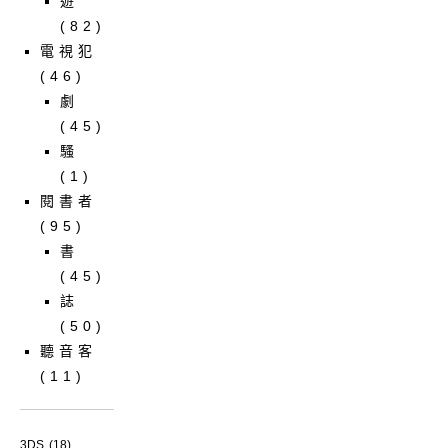
遊
(82)
電視犯
(46)
劇
(45)
騷
(1)
閱書者
(95)
書
(45)
誌
(50)
聽音客
(11)
3DS
(18)