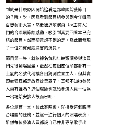
到底是什麽原因開始追看這部韓國綜藝節目
的？哦，對，因爲看到節目組參與到今年韓國
百想藝術大賞，然後被這幫演員（or主持人）
們的合唱環節給感動，吸引到真要回看本已完
結的節目。然而卻意想不到的是，爲此而發現
了一位如寶藏般厲害的演員。
節目第一集，就依據名氣和年齡類讓參與演員
們先後到場圍坐，雖然在每個座位前都擺有一
土氣的名號代稱讓各自猜測位置主人，但其實
觀衆猜真都是故意效果罷了，真都不知道參與
人員有誰嗎？這個環節也就給參演人員一個逐
一出場給安排人設而已吧。
各位聚首一堂，彼此寒暄後，就接受這個臨時
合唱團的任務，並逐一進行個人的演唱表演。
雖然每位參演人員都說自己并非專業歌手出