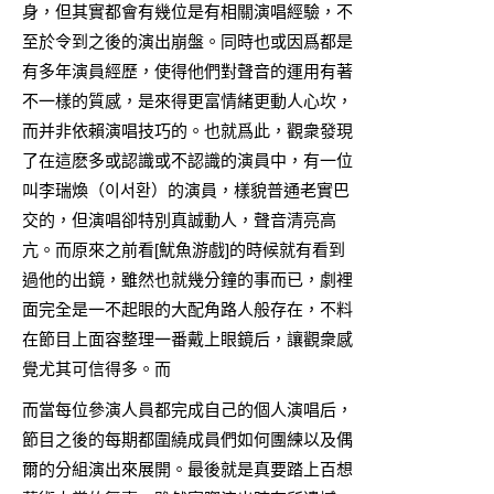
身，但其實都會有幾位是有相關演唱經驗，不
至於令到之後的演出崩盤。同時也或因爲都是
有多年演員經歷，使得他們對聲音的運用有著
不一樣的質感，是來得更富情緒更動人心坎，
而并非依賴演唱技巧的。也就爲此，觀衆發現
了在這麽多或認識或不認識的演員中，有一位
叫李瑞煥（이서환）的演員，樣貌普通老實巴
交的，但演唱卻特別真誠動人，聲音清亮高
亢。而原來之前看[魷魚游戲]的時候就有看到
過他的出鏡，雖然也就幾分鐘的事而已，劇裡
面完全是一不起眼的大配角路人般存在，不料
在節目上面容整理一番戴上眼鏡后，讓觀衆感
覺尤其可信得多。而
而當每位參演人員都完成自己的個人演唱后，
節目之後的每期都圍繞成員們如何團練以及偶
爾的分組演出來展開。最後就是真要踏上百想