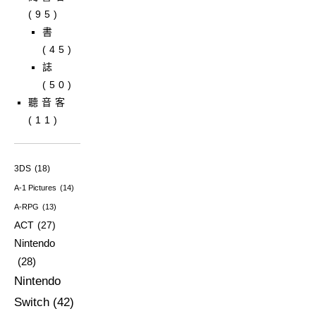
(95)
書
(45)
誌
(50)
聽音客
(11)
3DS
(18)
A-1 Pictures
(14)
A-RPG
(13)
ACT
(27)
Nintendo
(28)
Nintendo
Switch
(42)