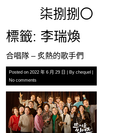
Skip
柒捌捌〇
to
content
標籤:
李瑞煥
合唱隊 – 炙熱的歌手們
Posted on
2022 年 6 月 29 日
| By
chequel
|
No comments