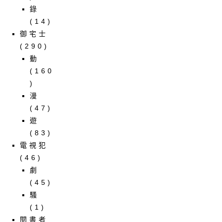
錄
(14)
御宅士
(290)
動
(160
)
漫
(47)
遊
(83)
電視犯
(46)
劇
(45)
騷
(1)
閱書者