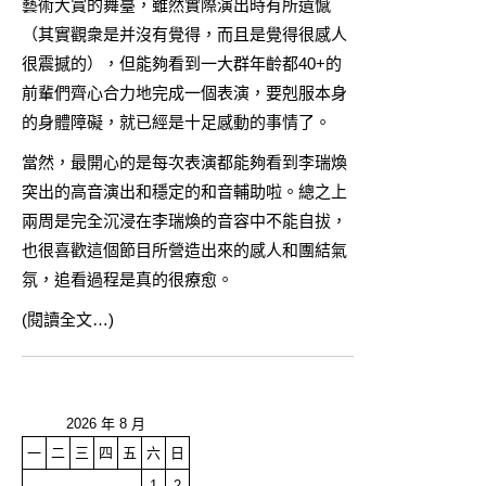
藝術大賞的舞臺，雖然實際演出時有所遺憾
（其實觀衆是并沒有覺得，而且是覺得很感人
很震撼的），但能夠看到一大群年齡都40+的
前輩們齊心合力地完成一個表演，要剋服本身
的身體障礙，就已經是十足感動的事情了。
當然，最開心的是每次表演都能夠看到李瑞煥
突出的高音演出和穩定的和音輔助啦。總之上
兩周是完全沉浸在李瑞煥的音容中不能自拔，
也很喜歡這個節目所營造出來的感人和團結氣
氛，追看過程是真的很療愈。
(閱讀全文…)
2026 年 8 月
一
二
三
四
五
六
日
1
2