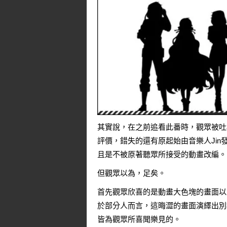
其實說，在之前追看此番時，觀眾被吐
評價，錯失的還有原起始由音樂人Jin
且是不被原著聽眾所接受的動畫改編。
但觀眾以為，足矣。
首先觀眾欣喜的是動畫大色塊的畫面以
於部分人而言，這晦澀的畫面演繹出別
皆為觀眾所喜聞樂見的。