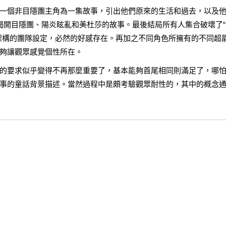
一個非目隱團主角為一集故事，引出他們原來的生活和過去，以及
步揭開目隱團、陽炎眩亂和美杜莎的故事。最後結局所有人集合破壞了“
架構的團隊設定，必然的好感存在。再加之不同角色所擁有的不同超
夠讓觀眾感覺個性所在。
的要求似乎變得不再那麼重要了，基本能夠首尾相同則滿足了，哪
事的童話背景描述。當然過程中是頗考驗觀眾耐性的，其中的概念