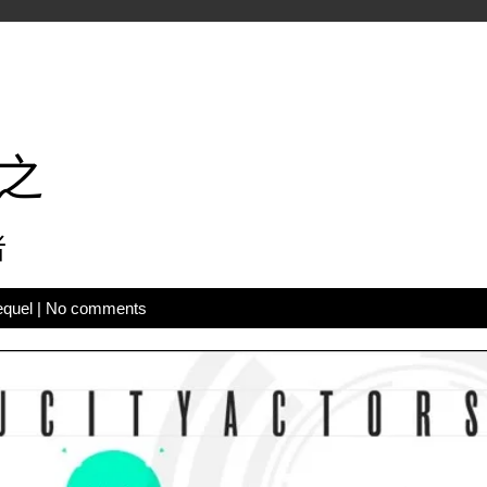
之
者
equel
|
No comments