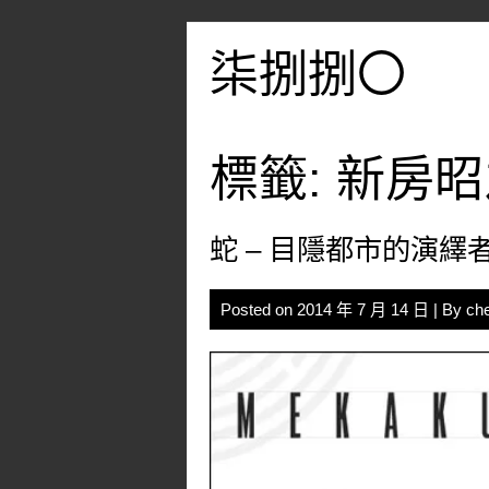
Skip
to
柒捌捌〇
content
標籤:
新房昭
蛇 – 目隱都市的演繹
Posted on
2014 年 7 月 14 日
| By
ch