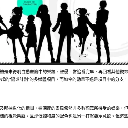
槽是未得明白動畫箇中的樂趣，聲優。當追番完畢，再回看其他觀
發起的“陽炎計劃”的多媒體項目，而如今的動畫不過是項目中的分支
及那抽象化的構圖，這深邃的畫風儼然非多數觀眾所接受的娛樂，
樣的視覺樂趣。且那低飽和度的配色也是另一打擊觀眾意欲。但這