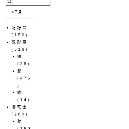
31
« 7 月
記錄員
(150)
觀影眾
(518)
短
(28)
影
(476
)
錄
(14)
御宅士
(289)
動
(160