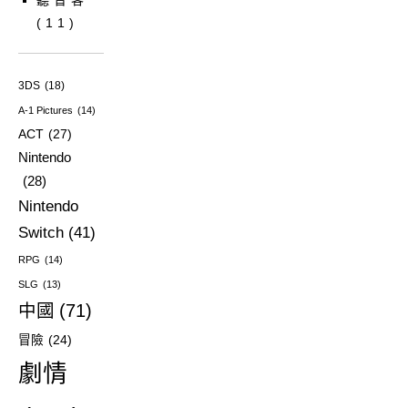
聽音客
(11)
3DS
(18)
A-1 Pictures
(14)
ACT
(27)
Nintendo
(28)
Nintendo
Switch
(41)
RPG
(14)
SLG
(13)
中國
(71)
冒險
(24)
劇情