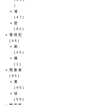
)
漫
(47)
遊
(82)
電視犯
(46)
劇
(45)
騷
(1)
閱書者
(95)
書
(45)
誌
(50)