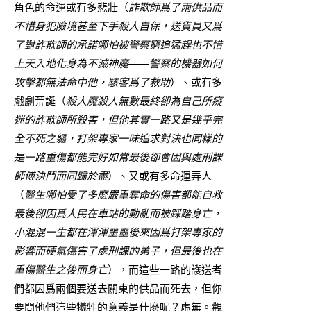
角色的命運或有多悲壯（
詐欺師爲了兩供品而
不惜身犯險境甚至下手殺人自保，送貨員又爲
了對詐欺師的承諾哪怕被警察窮追猛趕也不惜
上天入地化身為不滅神魔——警察的機器如何
攻擊都無法命中他，駭客爲了救助
）、或有多
戲劇荒誕（
殺人魔殺人無數最終卻為自己所癡
迷的詐欺師所殺害，但他其實一路又是幾乎完
全不死之軀，打架專家一味追求對決也同樣的
是一路重傷都能完好如常最後卻會因與處刑課
師傅決鬥而同歸於盡
）、又或有多命運弄人
（
醫生哪怕受了多麽嚴重奪命的傷害都能自救
最後卻因爲人民在車站的動亂而被踩踏身亡，
小混混一生都在渾渾噩噩後來因爲打架專家的
影響而硬氣傷害了處刑課的弟子，但最後也在
重傷醫生之後而身亡
），而這些一路的護送者
們都因爲兩個要送去關東的供品而死去，但你
要問他們這些犧牲的意義是什麽呢？虛無。觀