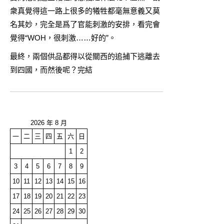
衆真覺得這一路上很多的犧牲都毫無意義又莫
名其妙，完全是爲了官能刺激的安排，看完會
覺得“WOH，很刺激……好的”。
最終，兩個供品都得以從關西的追捕下逃離去
到四國，而然後呢？完結
2026 年 8 月
一
二
三
四
五
六
日
1
2
3
4
5
6
7
8
9
10
11
12
13
14
15
16
17
18
19
20
21
22
23
24
25
26
27
28
29
30