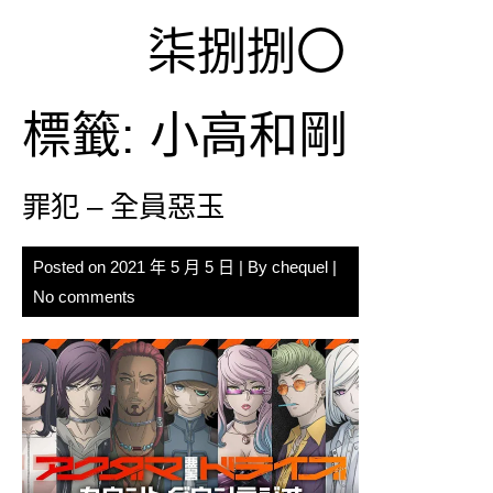
Skip
柒捌捌〇
to
content
標籤:
小高和剛
罪犯 – 全員惡玉
Posted on
2021 年 5 月 5 日
| By
chequel
|
No comments