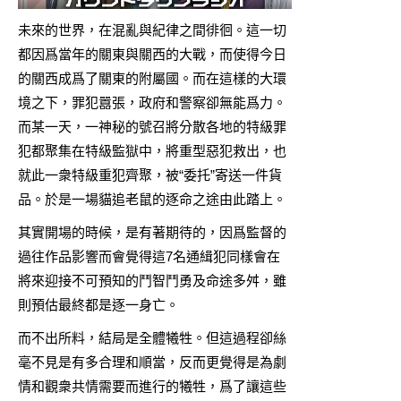
未來的世界，在混亂與紀律之間徘徊。這一切
都因爲當年的關東與關西的大戰，而使得今日
的關西成爲了關東的附屬國。而在這樣的大環
境之下，罪犯囂張，政府和警察卻無能爲力。
而某一天，一神秘的號召將分散各地的特級罪
犯都聚集在特級監獄中，將重型惡犯救出，也
就此一衆特級重犯齊聚，被“委托”寄送一件貨
品。於是一場貓追老鼠的逐命之途由此踏上。
其實開場的時候，是有著期待的，因爲監督的
過往作品影響而會覺得這7名通緝犯同樣會在
將來迎接不可預知的鬥智鬥勇及命途多舛，雖
則預估最終都是逐一身亡。
而不出所料，結局是全體犧牲。但這過程卻絲
毫不見是有多合理和順當，反而更覺得是為劇
情和觀衆共情需要而進行的犧牲，爲了讓這些