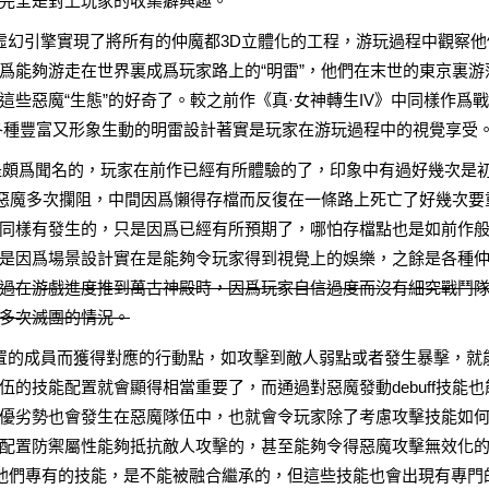
完全是對上玩家的收集癖興趣。
虛幻引擎實現了將所有的仲魔都3D立體化的工程，游玩過程中觀察他
爲能夠游走在世界裏成爲玩家路上的“明雷”，他們在末世的東京裏游
些惡魔“生態”的好奇了。較之前作《真·女神轉生IV》中同樣作爲
各種豐富又形象生動的明雷設計著實是玩家在游玩過程中的視覺享受
核是頗爲聞名的，玩家在前作已經有所體驗的了，印象中有過好幾次是
的惡魔多次攔阻，中間因爲懶得存檔而反復在一條路上死亡了好幾次要
同樣有發生的，只是因爲已經有所預期了，哪怕存檔點也是如前作
是因爲場景設計實在是能夠令玩家得到視覺上的娛樂，之餘是各種
過在游戲進度推到萬古神殿時，因爲玩家自信過度而沒有細究戰鬥
多次滅團的情況。
置的成員而獲得對應的行動點，如攻擊到敵人弱點或者發生暴擊，就
的技能配置就會顯得相當重要了，而通過對惡魔發動debuff技能也
優劣勢也會發生在惡魔隊伍中，也就會令玩家除了考慮攻擊技能如
配置防禦屬性能夠抵抗敵人攻擊的，甚至能夠令得惡魔攻擊無效化
擁有他們專有的技能，是不能被融合繼承的，但這些技能也會出現有專門