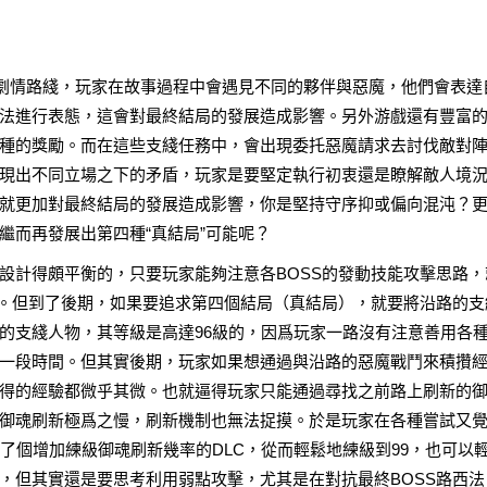
局劇情路綫，玩家在故事過程中會遇見不同的夥伴與惡魔，他們會表達
法進行表態，這會對最終結局的發展造成影響。另外游戲還有豐富
種的獎勵。而在這些支綫任務中，會出現委托惡魔請求去討伐敵對
現出不同立場之下的矛盾，玩家是要堅定執行初衷還是瞭解敵人境
就更加對最終結局的發展造成影響，你是堅持守序抑或偏向混沌？
繼而再發展出第四種“真結局”可能呢？
設計得頗平衡的，只要玩家能夠注意各BOSS的發動技能攻擊思路，
功。但到了後期，如果要追求第四個結局（真結局），就要將沿路的支
的支綫人物，其等級是高達96級的，因爲玩家一路沒有注意善用各
一段時間。但其實後期，玩家如果想通過與沿路的惡魔戰鬥來積攢
得的經驗都微乎其微。也就逼得玩家只能通過尋找之前路上刷新的
御魂刷新極爲之慢，刷新機制也無法捉摸。於是玩家在各種嘗試又
了個增加練級御魂刷新幾率的DLC，從而輕鬆地練級到99，也可以
，但其實還是要思考利用弱點攻擊，尤其是在對抗最終BOSS路西法