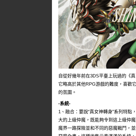
自從好幾年前在3DS平臺上玩過的《
真
它略高於其他RPG游戲的難度，喜歡
的氛圍。
-系統-
1、融合：要說“真女神轉身”系列特
大的上級仲魔，既能夠令到這上級仲魔
魔界一路探險並和不同的惡魔戰鬥，並