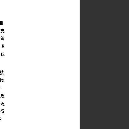
自
的支
陣營
況後
更或
就
綫
種
經驗
御魂
覺得
輕