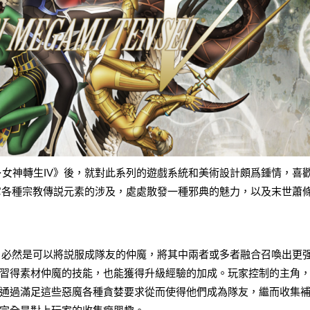
·女神轉生IV
》後，就對此系列的遊戲系統和美術設計頗爲鍾情，喜
它各種宗教傳説元素的涉及，處處散發一種邪典的魅力，以及末世蕭
點，必然是可以將説服成隊友的仲魔，將其中兩者或多者融合召喚出更
習得素材仲魔的技能，也能獲得升級經驗的加成。玩家控制的主角
通過滿足這些惡魔各種貪婪要求從而使得他們成為隊友，繼而收集