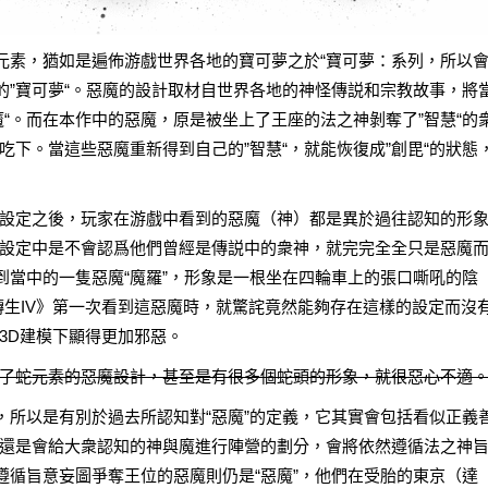
題元素，猶如是遍佈游戲世界各地的寶可夢之於“寶可夢：系列，所以
的”寶可夢“。惡魔的設計取材自世界各地的神怪傳説和宗教故事，將
“。而在本作中的惡魔，原是被坐上了王座的法之神剝奪了”智慧“的
下。當這些惡魔重新得到自己的”智慧“，就能恢復成”創毘“的狀態
設定之後，玩家在游戲中看到的惡魔（神）都是異於過往認知的形
設定中是不會認爲他們曾經是傳説中的衆神，就完完全全只是惡魔
到當中的一隻惡魔“魔羅”，形象是一根坐在四輪車上的張口嘶吼的陰
生IV
》第一次看到這惡魔時，就驚詫竟然能夠存在這樣的設定而沒
3D建模下顯得更加邪惡。
了蛇元素的惡魔設計，甚至是有很多個蛇頭的形象，就很惡心不適
，所以是有別於過去所認知對“惡魔”的定義，它其實會包括看似正義
還是會給大衆認知的神與魔進行陣營的劃分，會將依然遵循法之神
遵循旨意妄圖爭奪王位的惡魔則仍是“惡魔”，他們在受胎的東京（達