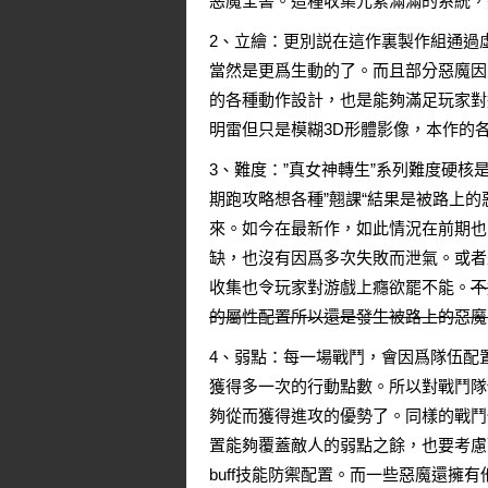
惡魔全書。這種收集元素滿滿的系統，
2、立繪：更別説在這作裏製作組通過
當然是更爲生動的了。而且部分惡魔因
的各種動作設計，也是能夠滿足玩家對這
明雷但只是模糊3D形體影像，本作的
3、難度：”真女神轉生”系列難度硬
期跑攻略想各種”翹課“結果是被路上
來。如今在最新作，如此情況在前期也
缺，也沒有因爲多次失敗而泄氣。或者
收集也令玩家對游戲上癮欲罷不能。
不
的屬性配置所以還是發生被路上的惡魔
4、弱點：每一場戰鬥，會因爲隊伍配
獲得多一次的行動點數。所以對戰鬥隊伍
夠從而獲得進攻的優勢了。同樣的戰鬥
置能夠覆蓋敵人的弱點之餘，也要考慮
buff技能防禦配置。而一些惡魔還