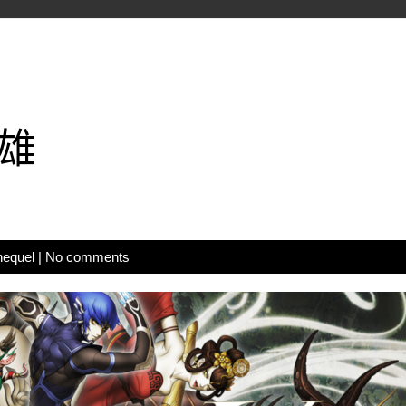
雄
hequel
|
No comments