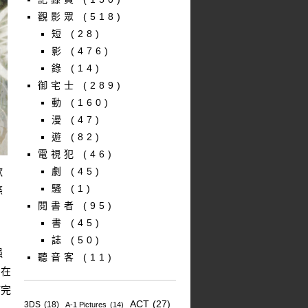
觀影眾
(518)
短
(28)
影
(476)
錄
(14)
御宅士
(289)
動
(160)
漫
(47)
遊
(82)
電視犯
(46)
歡
劇
(45)
騷
(1)
條
閱書者
(95)
書
(45)
誌
(50)
强
聽音客
(11)
，在
補完
ACT
(27)
3DS
(18)
A-1 Pictures
(14)