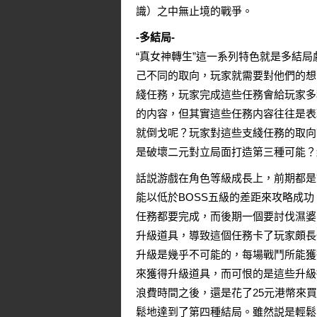
識）之中無止境的戰爭。
-多結局-
“真女神轉生”這一系列特色就是多結
己不同的取向，玩家就需要對他們的想
綫任務，玩家完成這些任務會給玩家多
的内容，但其實這些任務内容往往是表
就倒戈呢？玩家對這些支綫任務的取向
是破壞二元對立局面打造第三種可能？
話説游戲在角色等級成長上，前期都是
能以低於BOSS五級的差距來攻略成
任務都要完成，而後期一個要討伐濕婆
升級道具，導致這個任務卡了玩家頗長
升級是幾乎不可能的，每場戰鬥所能獲
來獲得升級道具，而可恨的是這些升級
浪費時間之後，還是花了25元港幣來買
鬆地達到了第四種結局。雖然説是輕鬆