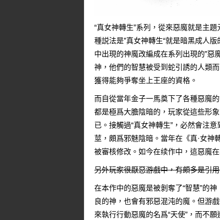
“真女神轉生”系列，從來惡魔就是主
種説法是”真女神轉生“就是暗黑成人版
中出現的神魔改編成在系列出現的”惡魔
神，他們的智慧被受到蛇引誘的人類而吃
獲得能夠爭奪坐上王座的資格。
而自從當年金子一馬奠下了各種惡魔的
都是極爲大膽陰暗的，玩家從這些形象
已。接觸過“真女神轉生”，必然會注意
莖，頗爲邪魅陰暗。當年在《
真·女神轉
被審核修改。如今在续作中，這惡魔在
另外玩家很厭惡游戲中，有頗多是引用
在本作中的惡魔是被剝奪了“智慧”的神
良的神，也會有邪惡混沌的魔。但游戲
來執行行動惡魔的名爲“天使”，而不願