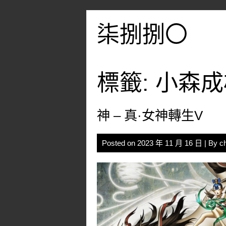
Skip
to
柒捌捌〇
content
標籤:
小森成
神 – 真·女神轉生V
Posted on
2023 年 11 月 16 日
| By
c