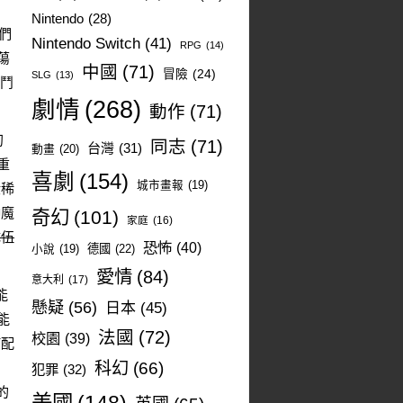
Nintendo
(28)
們
Nintendo Switch
(41)
RPG
(14)
蕩
中國
(71)
冒險
(24)
SLG
(13)
戰鬥
劇情
(268)
。
動作
(71)
初
同志
(71)
台灣
(31)
動畫
(20)
重
喜劇
(154)
城市畫報
(19)
般稀
仲魔
奇幻
(101)
家庭
(16)
隊伍
恐怖
(40)
德國
(22)
小說
(19)
愛情
(84)
意大利
(17)
能
懸疑
(56)
日本
(45)
能
法國
(72)
校園
(39)
何配
科幻
(66)
的
犯罪
(32)
的