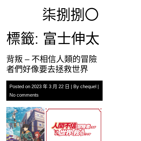
Skip
柒捌捌〇
to
content
標籤:
富士伸太
背叛 – 不相信人類的冒險
者們好像要去拯救世界
Posted on
2023 年 3 月 22 日
| By
chequel
|
No comments