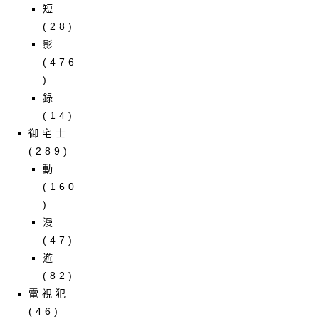
短
(28)
影
(476
)
錄
(14)
御宅士
(289)
動
(160
)
漫
(47)
遊
(82)
電視犯
(46)