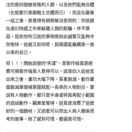
注的是四個被背叛的人類，以及他們能夠合體
（也就都只是跟戰士合體而已）。而且在最後
一話之後，是覺得有稍微被治愈到的：你逃避
在虛幻快感之中來躲藏人類的欺騙，并不罪
惡。這些你所沉迷的事物是如此誠實又能夠令
你愉快，逃避又如何呢，起碼還能繼續是一直
以來的自己。
但！！！開始説道的“失望”，是製作組真是經
費可憐製作強差人意得可以。該是四人從迷宮
出來之後，畫功大幅下降，質素銳減，動作畫
面銳減單個場景圖就配一長串的人物對白，要
説有人物動作，都只是半身或特寫再配小範圍
的説話動作。觀衆是覺得，這真是浪費了這麽
好的一個題材，又這麽可以挖出人與人關係思
考的故事。除了感到可惜，都還是可惜~