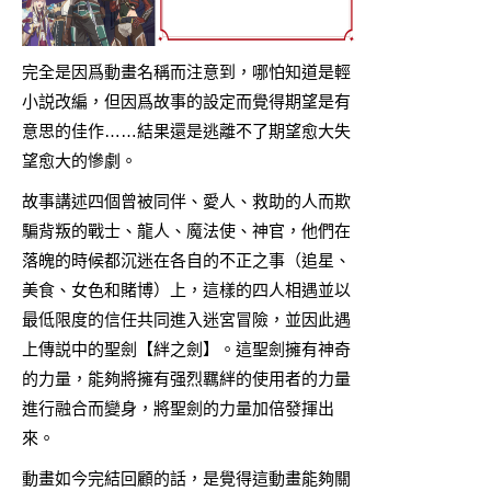
完全是因爲動畫名稱而注意到，哪怕知道是輕
小説改編，但因爲故事的設定而覺得期望是有
意思的佳作……結果還是逃離不了期望愈大失
望愈大的慘劇。
故事講述四個曾被同伴、愛人、救助的人而欺
騙背叛的戰士、龍人、魔法使、神官，他們在
落魄的時候都沉迷在各自的不正之事（追星、
美食、女色和賭博）上，這樣的四人相遇並以
最低限度的信任共同進入迷宮冒險，並因此遇
上傳説中的聖劍【絆之劍】。這聖劍擁有神奇
的力量，能夠將擁有强烈羈絆的使用者的力量
進行融合而變身，將聖劍的力量加倍發揮出
來。
動畫如今完結回顧的話，是覺得這動畫能夠關