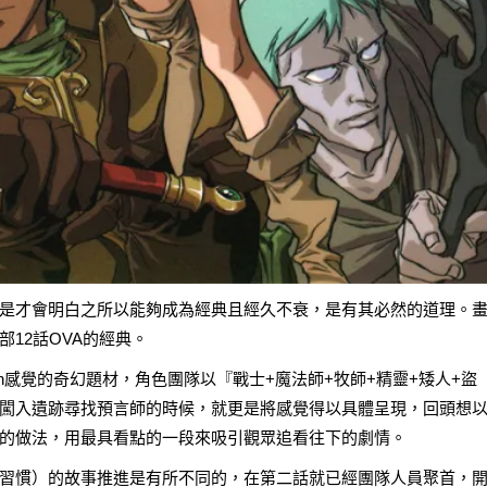
是才會明白之所以能夠成為經典且經久不衰，是有其必然的道理。
12話OVA的經典。
ngeon感覺的奇幻題材，角色團隊以『戰士+魔法師+牧師+精靈+矮人+盜
闖入遺跡尋找預言師的時候，就更是將感覺得以具體呈現，回頭想
的做法，用最具看點的一段來吸引觀眾追看往下的劇情。
習慣）的故事推進是有所不同的，在第二話就已經團隊人員聚首，