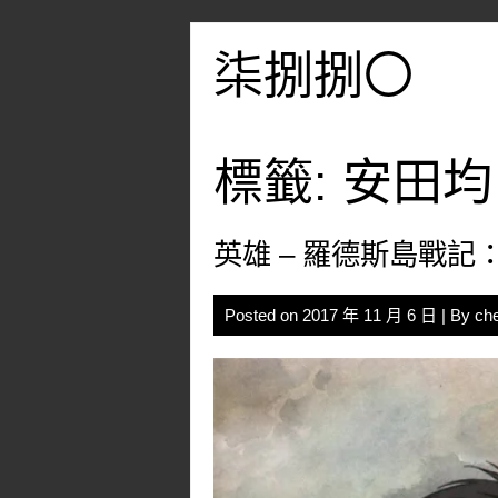
Skip
to
柒捌捌〇
content
標籤:
安田均
英雄 – 羅德斯島戰記
Posted on
2017 年 11 月 6 日
| By
ch