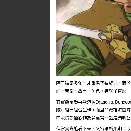
隔了這麼多年，才重溫了這經典，而於
面，音樂，故事，角色，造就了這麼一部
其實觀眾頗喜歡這種Dragon & Du
賊』經典組合呈現，而且開篇描述團隊
中段情節插叙作為開篇第一話是頗明智
但當實際追看下來，又會跟所預期（或