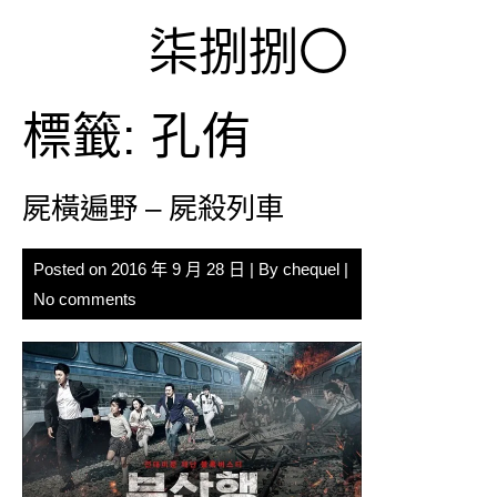
Skip
柒捌捌〇
to
content
標籤:
孔侑
屍橫遍野 – 屍殺列車
Posted on
2016 年 9 月 28 日
| By
chequel
|
No comments