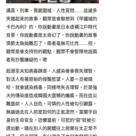
講真，列車、喪屍圍城、人性質問……這諸多
夾雜起來的故事，觀眾是會聯想到《
甲鐵城的
卡巴內利
》的，你說動畫是日本虛構江戶時代
背景，你說動畫是太奇幻了，你說動畫的故事
情節太執拗難忍了，兩者毫無可比性……但，
觀眾是會支持你的觀點，觀眾不會智障地說兩
者有抄襲嫌疑的。嗯
起源至未知病毒肆虐，人感染後會喪失理智，
對活人有著原始的侵襲慾望。人要一旦被噬
咬，就會感染病毒，同樣地失去理智，於是強
大的傳染度造成韓國大面積的癱瘓。而在這災
難面前，人人自危，可憐的人性被勾引顯露，
無論過去在人前是如何的正氣凜然，當關乎自
身的生命安全，恐懼當前，可悲的“惡”就被引
誘出動。踏在別人的屍體往上爬實在太正常不