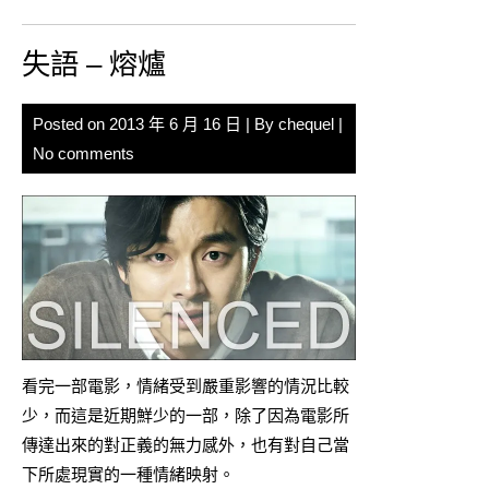
失語 – 熔爐
Posted on
2013 年 6 月 16 日
| By
chequel
|
No comments
看完一部電影，情緒受到嚴重影響的情況比較
少，而這是近期鮮少的一部，除了因為電影所
傳達出來的對正義的無力感外，也有對自己當
下所處現實的一種情緒映射。