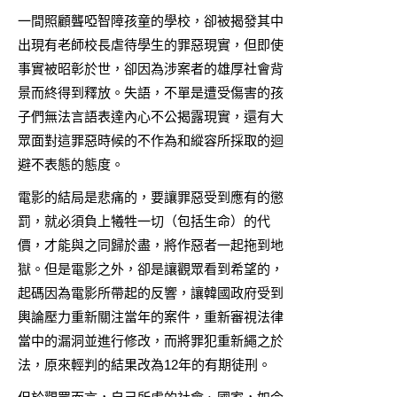
一間照顧聾啞智障孩童的學校，卻被揭發其中
出現有老師校長虐待學生的罪惡現實，但即使
事實被昭彰於世，卻因為涉案者的雄厚社會背
景而終得到釋放。失語，不單是遭受傷害的孩
子們無法言語表達內心不公揭露現實，還有大
眾面對這罪惡時候的不作為和縱容所採取的迴
避不表態的態度。
電影的結局是悲痛的，要讓罪惡受到應有的懲
罰，就必須負上犧牲一切（包括生命）的代
價，才能與之同歸於盡，將作惡者一起拖到地
獄。但是電影之外，卻是讓觀眾看到希望的，
起碼因為電影所帶起的反響，讓韓國政府受到
輿論壓力重新關注當年的案件，重新審視法律
當中的漏洞並進行修改，而將罪犯重新繩之於
法，原來輕判的結果改為12年的有期徒刑。