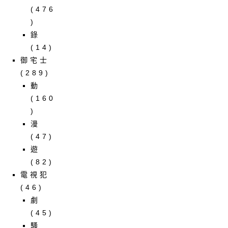
(476
)
錄
(14)
御宅士
(289)
動
(160
)
漫
(47)
遊
(82)
電視犯
(46)
劇
(45)
騷