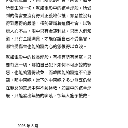
但於觀眾而言，自己所處的社會、國家，如今
所發生的一切，就如電影中的孩童那般，所受
到的傷害並沒有得到正義地保護，罪惡並沒有
得到應得的嚴懲，權勢壟斷着這個社會，以致
讓人心不古，眼中只有金錢利益，只因人們知
道，只有金錢滿貫，才能保護自己不受傷害，
哪怕受傷害也能夠將內心的怨恨得以宣洩。
就如電影中的校長那般，有權有勢有民望，只
要有這一切，哪怕自己犯下如何不可原諒的罪
惡，也能夠獲得赦免。而韓國能夠將這不公懲
罰，那中國呢，當下的中國呢？多少無辜仍然
在罪惡的驚恐中得不到拯救，如當中的孩童那
般，只能發出無語的嘶吼，卻無人施予援救。
2026 年 8 月