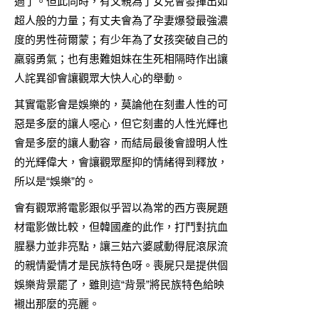
過了。但此同時，有父親為了女兒會發揮出如
超人般的力量；有丈夫會為了孕妻爆發最強濃
度的男性荷爾蒙；有少年為了女孩突破自己的
羸弱勇氣；也有患難姐妹在生死相隔時作出讓
人詫異卻會讓觀眾大快人心的舉動。
其實電影會是娛樂的，莫論他在刻畫人性的可
惡是多麼的讓人噁心，但它刻畫的人性光輝也
會是多麼的讓人動容，而結局最後會證明人性
的光輝偉大，會讓觀眾壓抑的情緒得到釋放，
所以是“娛樂”的。
會有觀眾將電影跟似乎習以為常的西方喪屍題
材電影做比較，但韓國產的此作，打鬥對抗血
腥暴力並非亮點，讓三姑六婆感動得屁滾尿流
的親情愛情才是民族特色呀。喪屍只是提供個
娛樂背景罷了，雖則這“背景”將民族特色給映
襯出那麼的亮麗。