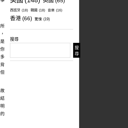
美國
(148)
英國
(65)
西班牙
(18)
韓國
(18)
音樂
(16)
香港
(66)
驚悚
(19)
件所
相，
搜尋
再是
搜
但你
尋
死多
事背
，但
得故
此結
不明
格的