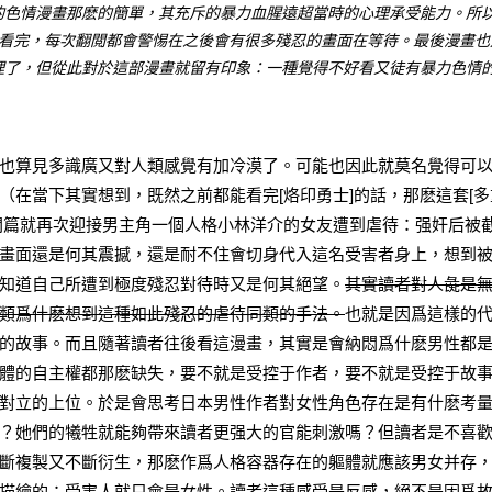
的色情漫畫那麽的簡單，其充斥的暴力血腥遠超當時的心理承受能力。所
畫看完，每次翻閲都會警惕在之後會有很多殘忍的畫面在等待。最後漫畫也
理了，但從此對於這部漫畫就留有印象：一種覺得不好看又徒有暴力色情
也算見多識廣又對人類感覺有加冷漠了。可能也因此就莫名覺得可
（在當下其實想到，既然之前都能看完[
烙印勇士
]的話，那麽這套[多
開篇就再次迎接男主角一個人格小林洋介的女友遭到虐待：强奸后被
畫面還是何其震撼，還是耐不住會切身代入這名受害者身上，想到
知道自己所遭到極度殘忍對待時又是何其絕望。
其實讀者對人彘是
類爲什麽想到這種如此殘忍的虐待同類的手法。
也就是因爲這樣的
的故事。而且隨著讀者往後看這漫畫，其實是會納悶爲什麽男性都
體的自主權都那麽缺失，要不就是受控于作者，要不就是受控于故
對立的上位。於是會思考日本男性作者對女性角色存在是有什麽考
？她們的犧牲就能夠帶來讀者更强大的官能刺激嗎？但讀者是不喜
斷複製又不斷衍生，那麽作爲人格容器存在的軀體就應該男女并存
描繪的：受害人就只會是女性。讀者這種感受是反感，絕不是因爲