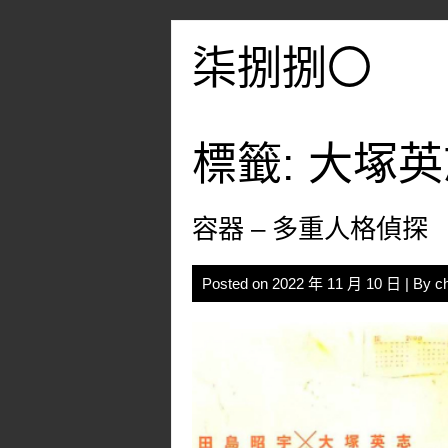
Skip
to
柒捌捌〇
content
標籤:
大塚英
容器 – 多重人格偵探
Posted on
2022 年 11 月 10 日
| By
c