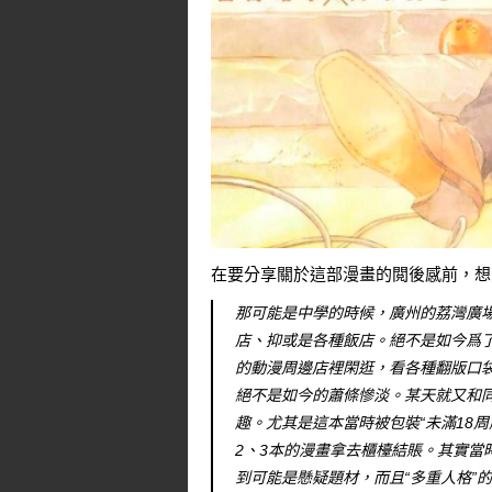
在要分享關於這部漫畫的閲後感前，想
那可能是中學的時候，廣州的荔灣廣
店、抑或是各種飯店。絕不是如今爲
的動漫周邊店裡閑逛，看各種翻版口
絕不是如今的蕭條慘淡。某天就又和
趣。尤其是這本當時被包裝“未滿18周
2、3本的漫畫拿去櫃檯結賬。其實當
到可能是懸疑題材，而且“多重人格”