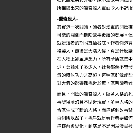
所描繪出來的獵奇殺人畫面令人不舒服
-獵奇殺人-
其實這一次閲讀，讀者對漫畫的開篇描
可能的關係而期盼故事後續的發展。但
就讓讀者的期盼直插谷底。作者你這算
複製人，最後是大腦入侵，真是什麽話
在人物上卻單薄乏力，所有矛盾就集中
少，莫論死了多少人，社會都像不曾發
景的時候功力之高超。這種就好像那些
對大衆的影響都幾近於無，就叫讀者難
而且，開篇的獵奇殺人，隨著人格的死
事變得魔幻且不貼近現實，多重人格的
合就生成了新的人格。而這整個故事背
白個所以然了，幾乎就是看作者要如何
這樣前後變化，到底是不是因爲漫畫被