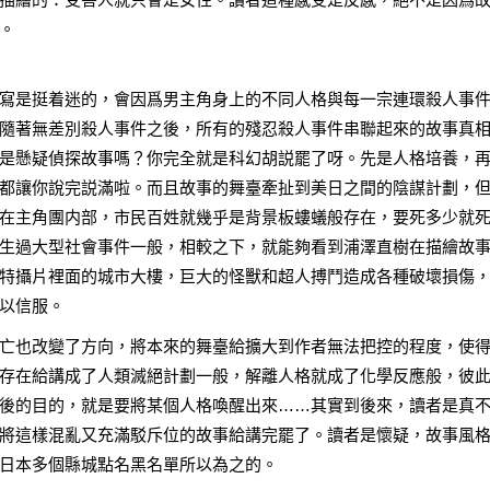
。
寫是挺着迷的，會因爲男主角身上的不同人格與每一宗連環殺人事
隨著無差別殺人事件之後，所有的殘忍殺人事件串聯起來的故事真
是懸疑偵探故事嗎？你完全就是科幻胡説罷了呀。先是人格培養，
都讓你說完説滿啦。而且故事的舞臺牽扯到美日之間的陰謀計劃，
在主角團内部，市民百姓就幾乎是背景板螻蟻般存在，要死多少就
生過大型社會事件一般，相較之下，就能夠看到浦澤直樹在描繪故
特攝片裡面的城市大樓，巨大的怪獸和超人搏鬥造成各種破壞損傷
以信服。
亡也改變了方向，將本來的舞臺給擴大到作者無法把控的程度，使
存在給講成了人類滅絕計劃一般，解離人格就成了化學反應般，彼
後的目的，就是要將某個人格喚醒出來……其實到後來，讀者是真
將這樣混亂又充滿駁斥位的故事給講完罷了。讀者是懷疑，故事風
日本多個縣城點名黑名單所以為之的。