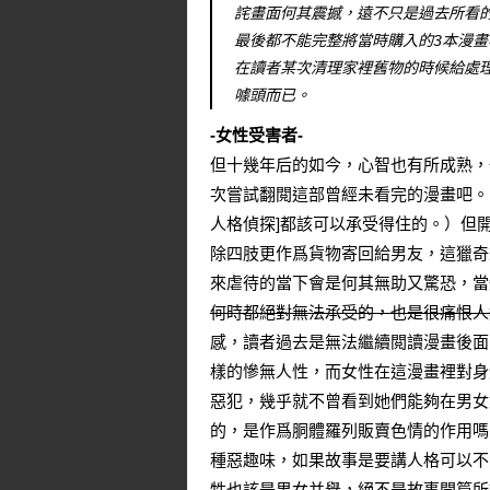
詫畫面何其震撼，遠不只是過去所看
最後都不能完整將當時購入的3本漫
在讀者某次清理家裡舊物的時候給處
噱頭而已。
-女性受害者-
但十幾年后的如今，心智也有所成熟，
次嘗試翻閲這部曾經未看完的漫畫吧。
人格偵探]都該可以承受得住的。）但
除四肢更作爲貨物寄回給男友，這獵奇
來虐待的當下會是何其無助又驚恐，當
何時都絕對無法承受的，也是很痛恨人
感，讀者過去是無法繼續閲讀漫畫後面
樣的慘無人性，而女性在這漫畫裡對身
惡犯，幾乎就不曾看到她們能夠在男女
的，是作爲胴體羅列販賣色情的作用嗎
種惡趣味，如果故事是要講人格可以不
牲也該是男女并舉，絕不是故事開篇所