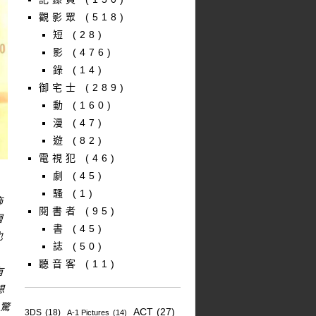
觀影眾
(518)
短
(28)
影
(476)
錄
(14)
御宅士
(289)
動
(160)
漫
(47)
遊
(82)
電視犯
(46)
劇
(45)
騷
(1)
飾
閱書者
(95)
層
書
(45)
也
誌
(50)
聽音客
(11)
有
想
，驚
ACT
(27)
3DS
(18)
A-1 Pictures
(14)