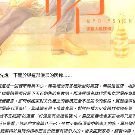
先說一下關於與這部漫畫的因緣……
場還是一個城市商業中心，商場裡面有各種類型的商店，無論是書店、服
了鎮壓怨靈都只留下玉石銷售的集散地。那時候讀者就經常和女同學在負
袋漫畫書。那時候國家對文化產品的審核完全不是如今的嚴格，實體經濟
同學來到漫畫店，當時讀者是正值青春期，對於各種大尺度題材都饒有興
歲不宜閲讀”的漫畫（好像是有這樣包裝:>)，當然是要忐忐忑忑地將只是
時只是看了封底的文案簡介而已，也並不知道漫畫中的畫面内容，單純猜
的新鮮詞於當時的讀者而言也確實有吸引力的。後來回到家后，翻看内容