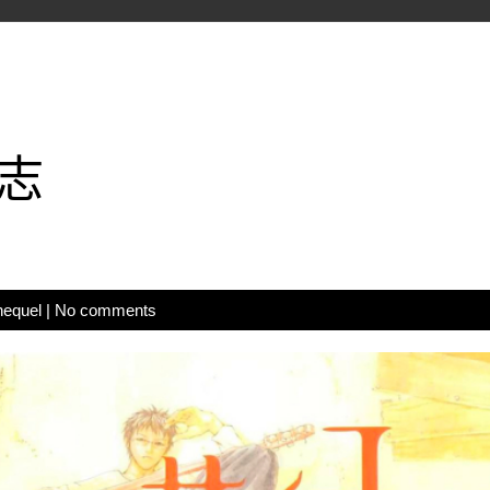
志
hequel
|
No comments