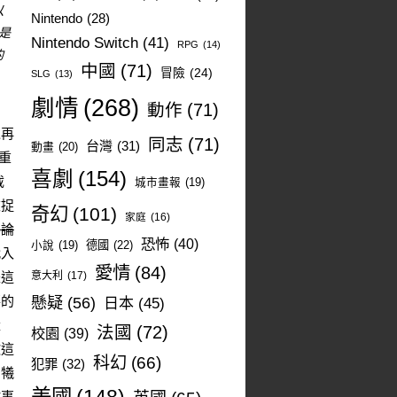
以
Nintendo
(28)
是
Nintendo Switch
(41)
RPG
(14)
的
中國
(71)
冒險
(24)
SLG
(13)
劇情
(268)
動作
(71)
以再
同志
(71)
台灣
(31)
動畫
(20)
重
喜劇
(154)
截
城市畫報
(19)
被捉
奇幻
(101)
家庭
(16)
無論
恐怖
(40)
德國
(22)
小說
(19)
代入
愛情
(84)
是這
意大利
(17)
事的
懸疑
(56)
日本
(45)
量
法國
(72)
校園
(39)
歡這
科幻
(66)
犯罪
(32)
，犧
故事