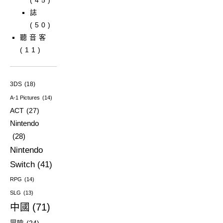
誌
(50)
聽音客
(11)
3DS
(18)
A-1 Pictures
(14)
ACT
(27)
Nintendo
(28)
Nintendo
Switch
(41)
RPG
(14)
SLG
(13)
中國
(71)