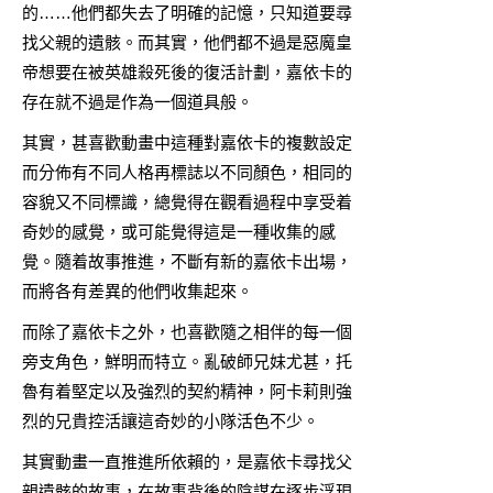
的……他們都失去了明確的記憶，只知道要尋
找父親的遺骸。而其實，他們都不過是惡魔皇
帝想要在被英雄殺死後的復活計劃，嘉依卡的
存在就不過是作為一個道具般。
其實，甚喜歡動畫中這種對嘉依卡的複數設定
而分佈有不同人格再標誌以不同顏色，相同的
容貌又不同標識，總覺得在觀看過程中享受着
奇妙的感覺，或可能覺得這是一種收集的感
覺。隨着故事推進，不斷有新的嘉依卡出場，
而將各有差異的他們收集起來。
而除了嘉依卡之外，也喜歡隨之相伴的每一個
旁支角色，鮮明而特立。亂破師兄妹尤甚，托
魯有着堅定以及強烈的契約精神，阿卡莉則強
烈的兄貴控活讓這奇妙的小隊活色不少。
其實動畫一直推進所依賴的，是嘉依卡尋找父
親遺骸的故事，在故事背後的陰謀在逐步浮現