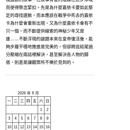
而使得懸念緊扣。先是為什麼嘉依卡要如此堅
定的尋找遺骸，而本應該在戰爭中死去的嘉依
卡為什麼會重新出現，又為什麼嘉依卡會有不
只一個，而不斷提供線索的神秘少年又是
誰……不斷浮現的謎題本來在皇帝復活後，能
夠步履平穩地推進是完美的，但卻將這結尾過
分壓縮在兩話裡解決，甚至解決各人物的歸
宿，則甚是讓觀眾所不樂於見到的。
2026 年 8 月
一
二
三
四
五
六
日
1
2
3
4
5
6
7
8
9
10
11
12
13
14
15
16