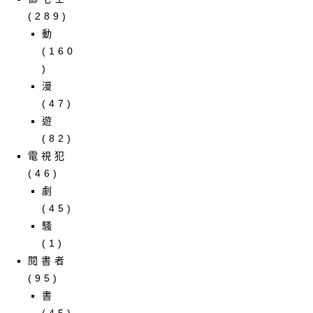
(289)
動
(160
)
漫
(47)
遊
(82)
電視犯
(46)
劇
(45)
騷
(1)
閱書者
(95)
書
(45)