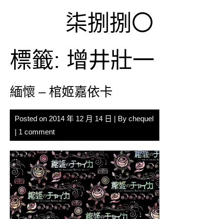
Skip
柒捌捌〇
to
content
標籤:
增井壯一
緬懷 – 棺姬嘉依卡
Posted on
2014 年 12 月 14 日
| By
chequel
|
1 comment