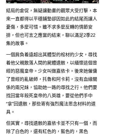
結局的倉促，無疑讓動畫的觀眾大受打擊，本
來一直都得以平穩鋪墊卻因如此的結尾而讓人
憂傷，多麼可惜。雖不求多麼反轉的情節安
排，但也可言之應當的結束，聊以滿足2季22
集的故事。
一個肩負着遠超出其體型的棺材的少女，尋找
着他父親散落人間的屍體遺骸，以緬懷這個曾
經的惡魔皇帝。少女叫做嘉依卡。後來她僱傭
了曾經的亂破師，托魯和阿卡莉，沒有血緣關
係的兩兄妹，協助她一路的尋找之行。他們要
找回當年殺死皇帝的八英雄，要從他們手中
“拿”回遺骸，那些寄有強烈魔法思念材料的道
具。
但其實，尋找遺骸的嘉依卡並不只有一個，而
除了白色的，還有紅色的，藍色的，黑色