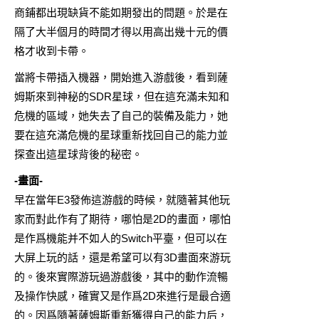
商鋪都出現缺貨不能如期發出的問題。於是在
隔了大半個月的時間才得以用高出幾十元的價
格才收到卡帶。
當將卡帶插入機器，開始進入游戲後，看到薩
姆斯來到神秘的SDR星球，但在這充滿未知和
危機的區域，她失去了自己的裝備及能力，她
要在這充滿危機的星球重新找回自己的能力並
探查出這星球背後的秘密。
-畫面-
早在當年E3發佈這游戲的時候，就隨著其他玩
家而對此作有了期待，哪怕是2D的畫面，哪怕
是作爲機能并不如人的Switch平臺，但可以在
大屏上玩的話，還是希望可以有3D畫面來游玩
的。後來實際游玩過游戲後，其中的動作流暢
及操作快感，確實又是作爲2D來進行是最合適
的。因爲隨著薩姆斯重新獲得自己的能力后，