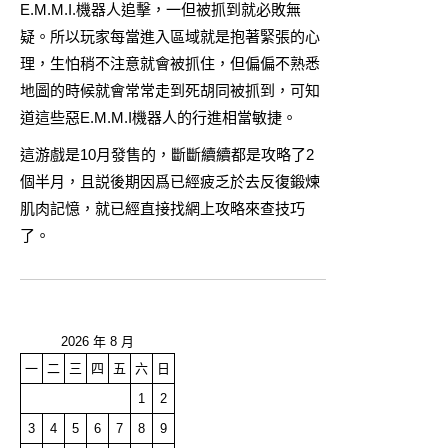
E.M.M.I.機器人追擊，一但被抓到就必敗無
疑。所以玩家每當進入區域就是抱著緊張的心
理，生怕稍不注意就會被抓住，但偏偏不熟悉
地圖的時候就會常常走到死胡同被抓到，可知
道這些惡E.M.M.I機器人的行進相當敏捷。
這游戲是10月發售的，斷斷續續都是攻略了2
個半月，且説後期因爲已經疲乏於去反復鍛煉
肌肉記憶，就已經直接找網上攻略來查技巧
了。
2026 年 8 月
一
二
三
四
五
六
日
1
2
3
4
5
6
7
8
9