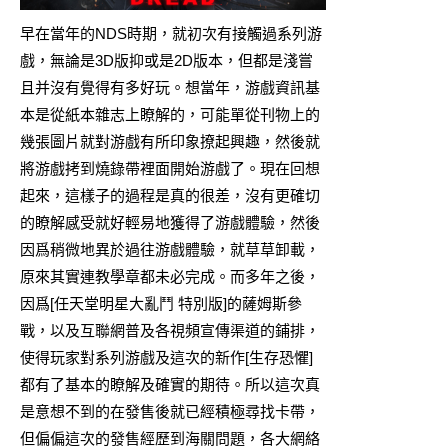
早在當年的NDS時期，就初次有接觸過系列游
戲，無論是3D版抑或是2D版本，但都是淺嘗
且并沒有覺得有多好玩。想當年，游戲資訊基
本是從紙本雜志上瞭解的，可能單從刊物上的
幾張圖片就對游戲有所印象撩起興趣，然後就
將游戲拷到燒錄帶裡面開始游戲了。現在回想
起來，這樣子的過程是真的很差，沒有更確切
的瞭解感受就好輕易地獲得了游戲體驗，然後
因爲稍微地異於過往游戲體驗，就草草卸載，
原來其實連教學章都未必完成。而多年之後，
因爲[
任天堂明星大亂鬥 特別版
]的薩姆斯參
戰，以及互聯網普及各視頻宣傳渠道的鋪排，
使得玩家對系列游戲及這次的新作[生存恐懼]
都有了基本的瞭解及確實的期待。所以這次真
是意想不到的在發售後就已經積極尋找卡帶，
但偏偏這次的發售經歷到海關問題，各大網絡