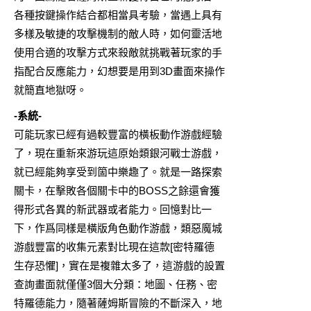
各種按鍵操作結合都相當具考驗，當遇上具有
多樣及敏捷的攻擊機制的敵人時，如何靈活地
使用合適的攻擊方式來殺敵就挑戰著玩家的手
指配合反應能力，幻想要是用到3D畫面來操作
就簡直地獄呀。
-系統-
可能玩家已經有過較豐富的橫板動作游戲經驗
了，現在重新來游玩這原始類銀河戰士游戲，
就已經能夠享受到箇中樂趣了。就是一路探索
關卡，在擊敗各個關卡中的BOSS之餘還會獲
得形式各異的新武器或者能力。回憶對比一
下，作爲同樣是橫版角色動作游戲，類惡魔城
游戲豐富的收集元素對比現在這款[密特羅德
生存恐懼]，實在是複雜太多了，這游戲的設置
查詢畫面就僅僅3個大分類：地圖、任務、密
特羅德能力，隨著薩姆斯冒險的不斷深入，地