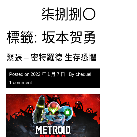
Skip
柒捌捌〇
to
content
標籤:
坂本贺勇
緊張 – 密特羅德 生存恐懼
Posted on
2022 年 1 月 7 日
| By
chequel
|
1 comment