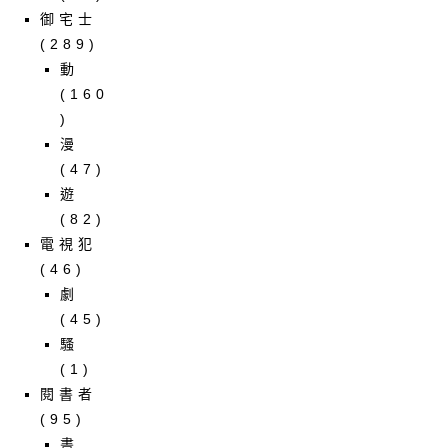
御宅士
(289)
動
(160
)
漫
(47)
遊
(82)
電視犯
(46)
劇
(45)
騷
(1)
閱書者
(95)
書