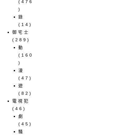
(476
)
錄
(14)
御宅士
(289)
動
(160
)
漫
(47)
遊
(82)
電視犯
(46)
劇
(45)
騷