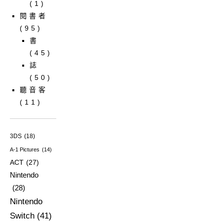
(1)
閱書者
(95)
書
(45)
誌
(50)
聽音客
(11)
3DS
(18)
A-1 Pictures
(14)
ACT
(27)
Nintendo
(28)
Nintendo
Switch
(41)