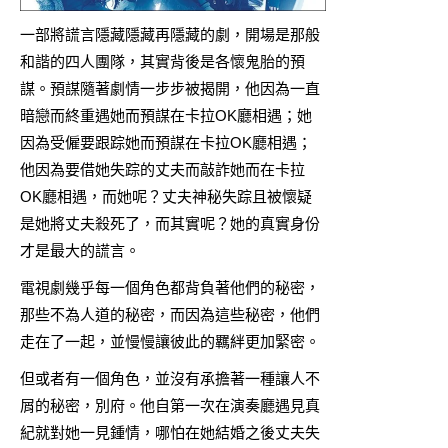
一部將謊言隱藏隱藏再隱藏的劇，開場是那般
和諧的四人團隊，其實背後是各懷鬼胎的預
謀。預謀隨著劇情一步步被揭開，他因為一直
暗戀而終重遇她而預謀在卡拉OK廳相遇；她
因為受僱要跟踪她而預謀在卡拉OK廳相遇；
他因為要借她失踪的丈夫而敲詐她而在卡拉
OK廳相遇，而她呢？丈夫神秘失踪且被懷疑
是她將丈夫殺死了，而其實呢？她的真實身份
才是最大的謊言。
電視劇幾乎每一個角色都背負著他們的秘密，
那些不為人道的秘密，而因為這些秘密，他們
走在了一起，並慢慢讓彼此的羈絆更加緊密。
但或者有一個角色，並沒有承擔著一種讓人不
屑的秘密，別府。他自第一次在演奏廳遇見真
紀就對她一見鍾情，哪怕在她結婚之後丈夫失