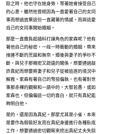
踪之時，他也守在她身旁，等著她會接受自己
的心意。雖然他曾經因為一直愛著自己的女同
事而想過放棄這份一直藏著的情感，而與這愛
自己的女同事開始婚姻。
那麼一直擔負起插科打諢角色的家森呢？他有
著他自己的秘密，一段一時衝動的婚姻，帶來
接連不斷的荒誕和無奈，婚後與妻子的爭吵不
斷，與兒子那親密又疏遠的關係，想要通過敲
詐真紀而想要將妻子和兒子從被追逐的境況中
解救。家森有著自己的彆扭偏執，也有著對世
事那赤裸的觀察和一語中的，大智若愚，或如
家森也，但偏偏這一切的直白，就只有真紀能
夠明白他。
是的，還是因為真紀。那麼尤其是小雀，本來
是要作為假裝好友而在真紀身邊進行各種臥底
工作，想要通過密切觀察來挖出真紀丈夫失踪