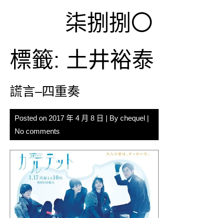
Skip
柒捌捌〇
to
content
標籤:
土井裕泰
謊言–四重奏
Posted on
2017 年 4 月 8 日
| By
chequel
|
No comments