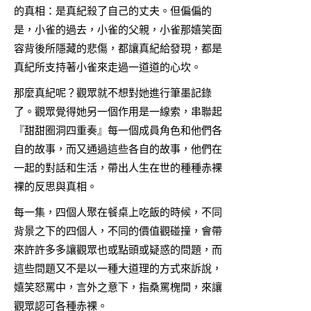
的真相：是真紀殺了自己的丈夫。但偏偏的
是，小雀的過去，小雀的父親，小雀那嬉笑面
容背後所隱藏的悲傷，都讓真紀給發現，都是
真紀所支持著小雀來走過一道道的心坎。
那麼真紀呢？觀眾就不想對她進行筆墨記錄
了。觀眾覺得她另一個作用是一線索，串聯起
『甜甜圈洞四重奏』每一個成員角色和他們各
自的故事，而又通過這些各自的故事，他們在
一起的對話和生活，帶出人生在世的種種赤裸
裸的反思與真相。
每一集，四個人聚在餐桌上吃飯的時候，不同
背景之下的四個人，不同的價值觀碰撞，會帶
來許許多多讓觀眾也或點頭或疑惑的問題，而
這些問題又不是以一種大道理的方式來訴說，
嬉笑怒罵中，言外之意下，指桑罵槐間，來讓
觀眾認可各種赤裸。