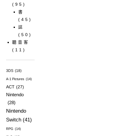
(95)
書
(45)
誌
(50)
聽音客
(11)
3DS
(18)
A-1 Pictures
(14)
ACT
(27)
Nintendo
(28)
Nintendo
Switch
(41)
RPG
(14)