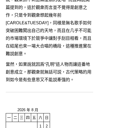
篇提到的，這於觀衆而言並不覺得是創意之
作，只是令到觀衆想起幾年前
[
CAROLE&TUESDAY
]，同樣是無名歌手如何
突破困難闖出自己的天地，而且在几乎不可能
的市場環境下於競爭中讓對手刮目相看，而且
在結尾也來一場大合唱的橋段，這種推進實在
難説創意。
當然，如果說就因爲“孔明”這人物而讓這番地
創意成立，那觀衆就無話可説，古代策略的用
到如今是有些意思又不能説牽强的。
2026 年 8 月
一
二
三
四
五
六
日
1
2