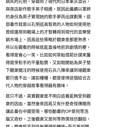
病死的孔明，穿越到了現代的日本東京澀谷，
與夜店創作歌手英子相遇，就因此繼續以軍師
的身份為英子實現她的歌手夢而出謀劃策。這
部番作就是以孔明這高智商的人物如何使用他
曾經運用到戰場上的才智轉用到現代的音樂營
銷市場上，因爲這些策略於觀衆是那麽熟悉，
所以在觀看的時候就能直接地抓到劇情的梗，
看得是會心一笑。比如如何草船借箭計謀來獲
得競爭對手的平臺點贊，又如剛開始為英子墊
下觀衆關注的時候使用石兵八陣來讓到場觀衆
都只進不出，諸如種種，都是使得這個結合古
代人物的穿越故事看得饒有趣味。
就只不過，其實觀衆是不明白這番能夠受到觀
衆的因由，當然後來因爲又有什麽奇怪傳聞而
讓此番在中國受限，哪怕動畫的OP是何等洗
腦又奇妙，之後觀衆又是何等熱情效仿翻拍，
就，觀衆抓不到這無厘頭的梗咯~而且再説開