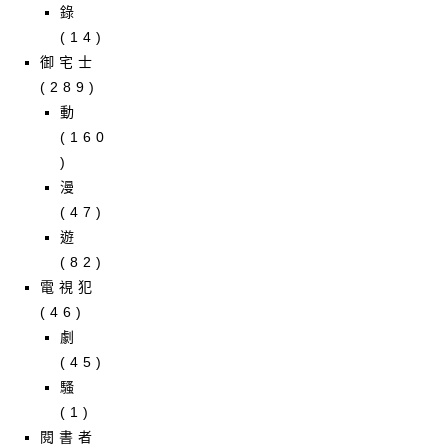
錄
(14)
御宅士
(289)
動
(160
)
漫
(47)
遊
(82)
電視犯
(46)
劇
(45)
騷
(1)
閱書者