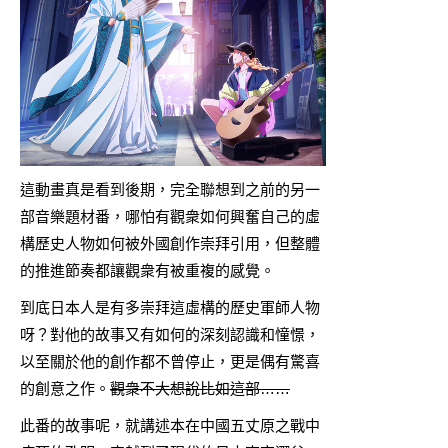
這動畫真是看到後期，完全聯想到之前的另一
部音樂題材番，哪怕有觀衆如何興奮自己的虛
構歷史人物如何被外國創作崇拜引用，但整體
的推進節奏都讓觀衆有被重複的感覺。
到底日本人是有多崇拜這虛構的歷史軍師人物
呀？對他的故事又有如何的深刻認識和憧憬，
以至關於他的創作都不曾停止，更是偶有驚喜
的創意之作。
觀衆不大想說比如這部……
此番的故事呢，就講述本在中國五丈原之戰中