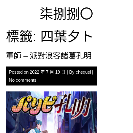
Skip
柒捌捌〇
to
content
標籤:
四葉夕ト
軍師 – 派對浪客諸葛孔明
Posted on
2022 年 7 月 19 日
| By
chequel
|
No comments