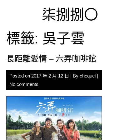
Skip
柒捌捌〇
to
content
標籤:
吳子雲
長距離愛情 – 六弄咖啡館
Posted on
2017 年 2 月 12 日
| By
chequel
|
No comments