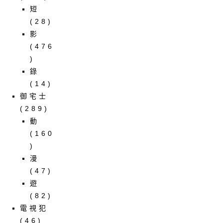
短
(28)
影
(476
)
錄
(14)
御宅士
(289)
動
(160
)
漫
(47)
遊
(82)
電視犯
(46)