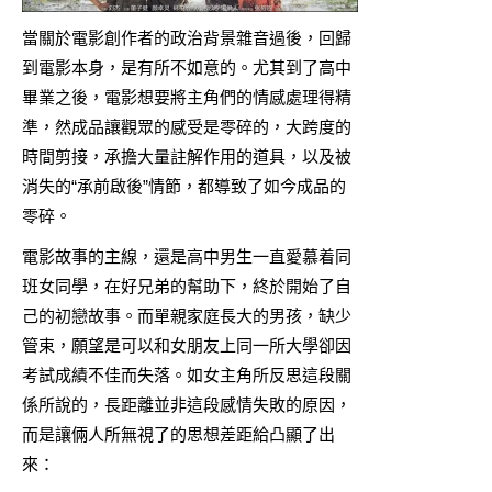
當關於電影創作者的政治背景雜音過後，回歸
到電影本身，是有所不如意的。尤其到了高中
畢業之後，電影想要將主角們的情感處理得精
準，然成品讓觀眾的感受是零碎的，大跨度的
時間剪接，承擔大量註解作用的道具，以及被
消失的“承前啟後”情節，都導致了如今成品的
零碎。
電影故事的主線，還是高中男生一直愛慕着同
班女同學，在好兄弟的幫助下，終於開始了自
己的初戀故事。而單親家庭長大的男孩，缺少
管束，願望是可以和女朋友上同一所大學卻因
考試成績不佳而失落。如女主角所反思這段關
係所說的，長距離並非這段感情失敗的原因，
而是讓倆人所無視了的思想差距給凸顯了出
來：