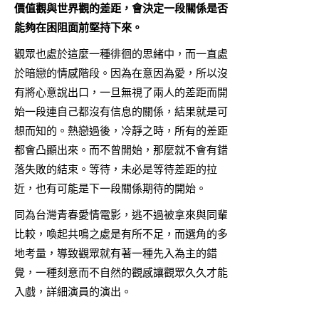
價值觀與世界觀的差距，會決定一段關係是否
能夠在困阻面前堅持下來。
觀眾也處於這麼一種徘徊的思緒中，而一直處
於暗戀的情感階段。因為在意因為愛，所以沒
有將心意說出口，一旦無視了兩人的差距而開
始一段連自己都沒有信息的關係，結果就是可
想而知的。熱戀過後，冷靜之時，所有的差距
都會凸顯出來。而不曾開始，那麼就不會有錯
落失敗的結束。等待，未必是等待差距的拉
近，也有可能是下一段關係期待的開始。
同為台灣青春愛情電影，逃不過被拿來與同輩
比較，喚起共鳴之處是有所不足，而選角的多
地考量，導致觀眾就有著一種先入為主的錯
覺，一種刻意而不自然的觀感讓觀眾久久才能
入戲，詳細演員的演出。