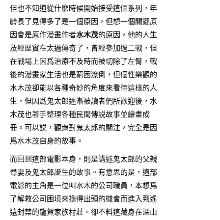
但也不知道從什麽時候開始接受這個系列，年
齡長了見得多了是一個原因，但想一個關鍵原
因會是原作漫畫作者
水木茂
的原因，他的人生
及經歷實在太過傳奇了，曾經參加過二戰，但
在戰場上因爲治療不及時而被切除了左臂，戰
後的漫畫家生活也是窮困潦倒，但個性樂觀的
水木茂卻能以各種奇妙的角度來看待這樣的人
生，但因爲鬼太郎逐漸被讀者們所歡迎後，水
木茂也著手整理各種民間傳説故事並繪畫成
冊。可以説，觀衆對鬼太郎的關注，完全是因
爲水木茂自身的故事。
而回到這部電影本身，則是講述鬼太郎的父親
尋妻及鬼太郎誕生的故事。有意思的是，這部
電影的主角是一位叫水木的公司職員，本想爲
了解救公司困境來換得出頭的機會而進入到遙
遠封禁的龍賀家族村莊。卻不料這藏身在深山