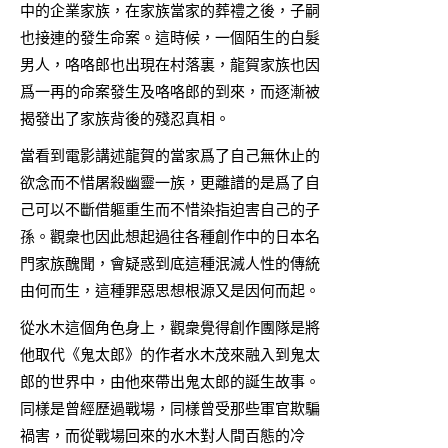
中的企業家族，在家族當家的葬禮之後，子嗣
也接連的發生命案。這時候，一個陌生的白髮
男人，咯咯郎也出現在村落裏，龍賀家族也因
爲一再的命案發生及咯咯郎的到來，而逐漸被
揭發出了家族背後的殘忍真相。
當看到電影講述龍賀的當家爲了自己無休止的
欲念而不惜屠殺幽靈一族，更離譜的是爲了自
己可以不斷借軀重生而不惜染指迫害自己的子
孫。觀衆也因此想起過往各種創作中的日本名
門家族醜聞，會疑惑到底這種泯滅人性的傳統
由何而生，這種罪惡思想根源又是因何而起。
從水木這個角色身上，觀衆覺得創作團隊是將
他取代《鬼太郎》的作者水木茂來融入到鬼太
郎的世界中，由他來帶出鬼太郎的誕生故事。
同樣是曾經歷過戰場，同樣曾受那些軍官欺騙
禍害，而從戰場回來的水木對人間百態的冷