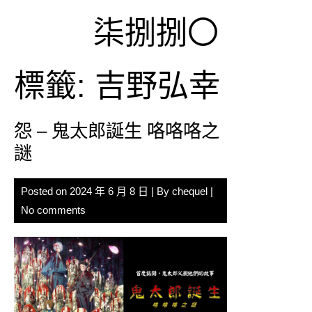
Skip
柒捌捌〇
to
content
標籤:
吉野弘幸
怨 – 鬼太郎誕生 咯咯咯之
謎
Posted on
2024 年 6 月 8 日
| By
chequel
|
No comments