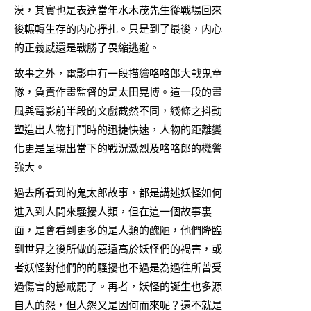
漠，其實也是表達當年水木茂先生從戰場回來
後輾轉生存的内心掙扎。只是到了最後，内心
的正義感還是戰勝了畏縮逃避。
故事之外，電影中有一段描繪咯咯郎大戰鬼童
隊，負責作畫監督的是太田晃博。這一段的畫
風與電影前半段的文戲截然不同，綫條之抖動
塑造出人物打鬥時的迅捷快速，人物的距離變
化更是呈現出當下的戰況激烈及咯咯郎的機警
強大。
過去所看到的鬼太郎故事，都是講述妖怪如何
進入到人間來騷擾人類，但在這一個故事裏
面，是會看到更多的是人類的醜陋，他們降臨
到世界之後所做的惡遠高於妖怪們的禍害，或
者妖怪對他們的的騷擾也不過是為過往所曾受
過傷害的懲戒罷了。再者，妖怪的誕生也多源
自人的怨，但人怨又是因何而來呢？還不就是