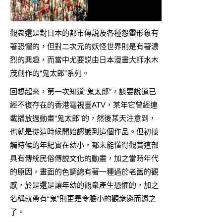
觀衆還是對日本的都市傳説及各種怨靈形象有
著恐懼的，但對二次元的妖怪世界則是有著濃
烈的興趣，而當中尤要説由日本漫畫大師水木
茂創作的“鬼太郎”系列。
回想起來，第一次知道“鬼太郎”，該要說道已
經不復存在的香港電視臺ATV，某年它曾經連
載播放過動畫“鬼太郎”的，然後某天注意到，
也就是從這時候開始認識到這個作品。但初接
觸時候的年紀實在幼小，都未能懂得觀賞這部
具有傳統民俗傳説文化的動畫，加之當時年代
的原因，畫面的色調總有著一種過於老舊的觀
感，於是還是讓年幼的觀衆產生恐懼的，加之
名稱就帶有“鬼”則更是令膽小的觀衆避而遠之
了。