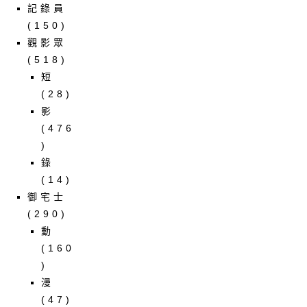
記錄員
(150)
觀影眾
(518)
短
(28)
影
(476
)
錄
(14)
御宅士
(290)
動
(160
)
漫
(47)