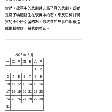
當然，故事中的悲劇并非爲了真的悲劇，或者
是爲了喚起發生在現實中的怒，來反思檢討現
實的不公所引發的怒，最終會如故事中那樣造
成蝴蝶效應，將悲劇蔓延。
2026 年 8 月
一
二
三
四
五
六
日
1
2
3
4
5
6
7
8
9
10
11
12
13
14
15
16
17
18
19
20
21
22
23
24
25
26
27
28
29
30
31