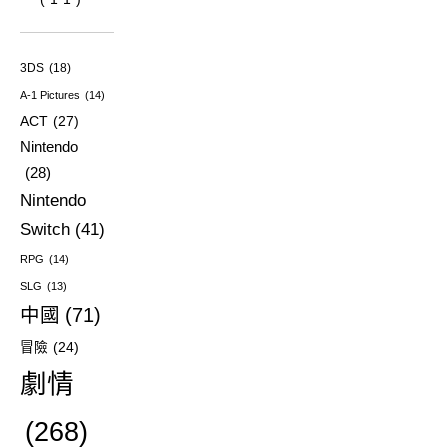
3DS
(18)
A-1 Pictures
(14)
ACT
(27)
Nintendo
(28)
Nintendo
Switch
(41)
RPG
(14)
SLG
(13)
中國
(71)
冒險
(24)
劇情
(268)