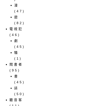
漫
(47)
遊
(82)
電視犯
(46)
劇
(45)
騷
(1)
閱書者
(95)
書
(45)
誌
(50)
聽音客
(11)