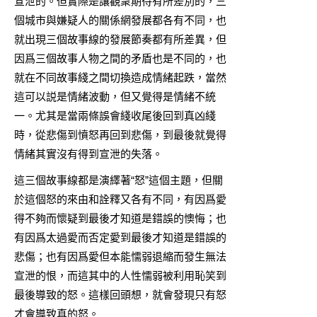
宣泄的。但實際是讓觀衆期待有所差別的，三
個城市與嫌疑人的關係網發展都各有不同，也
就出現三個故事線的發展節奏都有所差異，但
因爲三個故事人物之間的矛盾也是不同的，也
就在不同故事綫之間切換造成情緒起跌，當然
這可以説是情緒波動，但又覺得是情緒不統
一。尤其是當兩條誤會綫收尾後回到真凶綫
時，從悲傷到憤怒再回到悲傷，到最後就覺得
情緒其實沒有得到宣泄的失落。
這三個故事線都是演繹著“怒”這個主題，但關
於這個怒的來由和詮釋又各有不同，有因爲愛
得不夠而懷疑到最後才知道是錯誤的懊悔；也
有因爲太過愛而否定愛到最後才知道是錯誤的
悲傷；也有因爲愛但本能懦弱退縮而發生無法
宣泄的恨，而這其中的人性懦弱被利用恥笑到
最後導致的怒。這樣回頭想，就會發現只有怒
才會導致真的怒。