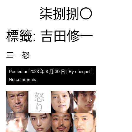
Skip
柒捌捌〇
to
content
標籤:
吉田修一
三 – 怒
Posted on
2023 年 8 月 30 日
| By
chequel
|
No comments