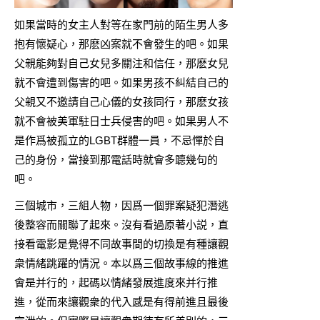
如果當時的女主人對等在家門前的陌生男人多
抱有懷疑心，那麽凶案就不會發生的吧。如果
父親能夠對自己女兒多關注和信任，那麽女兒
就不會遭到傷害的吧。如果男孩不糾結自己的
父親又不邀請自己心儀的女孩同行，那麽女孩
就不會被美軍駐日士兵侵害的吧。如果男人不
是作爲被孤立的LGBT群體一員，不忌憚於自
己的身份，當接到那電話時就會多聼幾句的
吧。
三個城市，三組人物，因爲一個罪案疑犯潛逃
後整容而關聯了起來。沒有看過原著小説，直
接看電影是覺得不同故事間的切換是有種讓觀
衆情緒跳躍的情況。本以爲三個故事線的推進
會是并行的，起碼以情緒發展進度來并行推
進，從而來讓觀衆的代入感是有得前進且最後