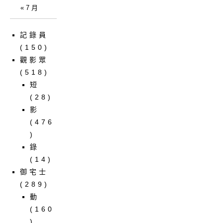
« 7 月
記錄員
(150)
觀影眾
(518)
短
(28)
影
(476
)
錄
(14)
御宅士
(289)
動
(160
)