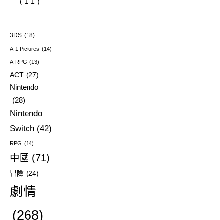
(11)
3DS
(18)
A-1 Pictures
(14)
A-RPG
(13)
ACT
(27)
Nintendo
(28)
Nintendo
Switch
(42)
RPG
(14)
中國
(71)
冒險
(24)
劇情
(268)