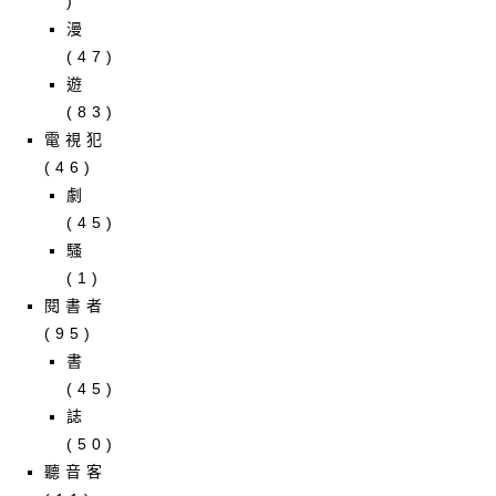
)
漫
(47)
遊
(83)
電視犯
(46)
劇
(45)
騷
(1)
閱書者
(95)
書
(45)
誌
(50)
聽音客