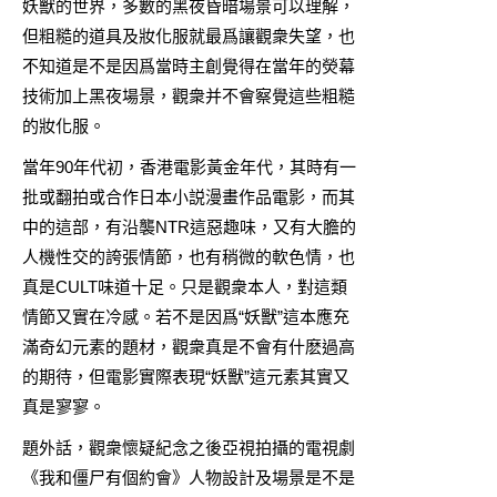
妖獸的世界，多數的黑夜昏暗場景可以理解，
但粗糙的道具及妝化服就最爲讓觀衆失望，也
不知道是不是因爲當時主創覺得在當年的熒幕
技術加上黑夜場景，觀衆并不會察覺這些粗糙
的妝化服。
當年90年代初，香港電影黃金年代，其時有一
批或翻拍或合作日本小説漫畫作品電影，而其
中的這部，有沿襲NTR這惡趣味，又有大膽的
人機性交的誇張情節，也有稍微的軟色情，也
真是CULT味道十足。只是觀衆本人，對這類
情節又實在冷感。若不是因爲“妖獸”這本應充
滿奇幻元素的題材，觀衆真是不會有什麽過高
的期待，但電影實際表現“妖獸”這元素其實又
真是寥寥。
題外話，觀衆懷疑紀念之後亞視拍攝的電視劇
《我和僵尸有個約會》人物設計及場景是不是