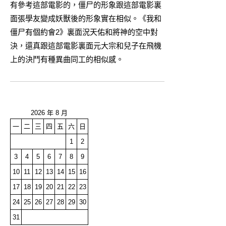
有參考這部電影的，僵尸的形象跟這部電影裏
面張學友變成妖獸後的形象實在相似。《我和
僵尸有個約會2》裏面況天佑和將神的空中對
決，還真跟這部電影裏面元大宗和兒子在飛機
上的決鬥有種異曲同工的相似感。
2026 年 8 月
一
二
三
四
五
六
日
1
2
3
4
5
6
7
8
9
10
11
12
13
14
15
16
17
18
19
20
21
22
23
24
25
26
27
28
29
30
31