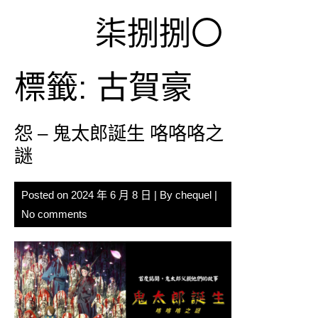
Skip
柒捌捌〇
to
content
標籤:
古賀豪
怨 – 鬼太郎誕生 咯咯咯之
謎
Posted on
2024 年 6 月 8 日
| By
chequel
|
No comments