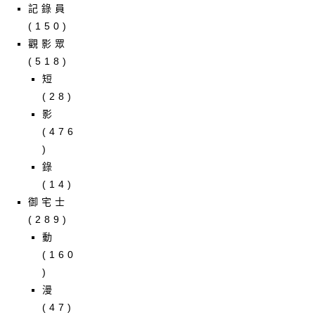
記錄員
(150)
觀影眾
(518)
短
(28)
影
(476
)
錄
(14)
御宅士
(289)
動
(160
)
漫
(47)