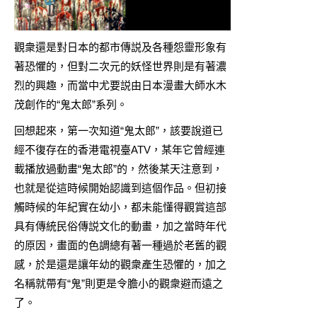
觀衆還是對日本的都市傳説及各種怨靈形象有
著恐懼的，但對二次元的妖怪世界則是有著濃
烈的興趣，而當中尤要説由日本漫畫大師水木
茂創作的“鬼太郎”系列。
回想起來，第一次知道“鬼太郎”，該要說道已
經不復存在的香港電視臺ATV，某年它曾經連
載播放過動畫“鬼太郎”的，然後某天注意到，
也就是從這時候開始認識到這個作品。但初接
觸時候的年紀實在幼小，都未能懂得觀賞這部
具有傳統民俗傳説文化的動畫，加之當時年代
的原因，畫面的色調總有著一種過於老舊的觀
感，於是還是讓年幼的觀衆產生恐懼的，加之
名稱就帶有“鬼”則更是令膽小的觀衆避而遠之
了。