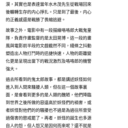
漠，其實也是表達當年水木茂先生從戰場回來
後輾轉生存的内心掙扎。只是到了最後，内心
的正義感還是戰勝了畏縮逃避。
故事之外，電影中有一段描繪咯咯郎大戰鬼童
隊，負責作畫監督的是太田晃博。這一段的畫
風與電影前半段的文戲截然不同，綫條之抖動
塑造出人物打鬥時的迅捷快速，人物的距離變
化更是呈現出當下的戰況激烈及咯咯郎的機警
強大。
過去所看到的鬼太郎故事，都是講述妖怪如何
進入到人間來騷擾人類，但在這一個故事裏
面，是會看到更多的是人類的醜陋，他們降臨
到世界之後所做的惡遠高於妖怪們的禍害，或
者妖怪對他們的的騷擾也不過是為過往所曾受
過傷害的懲戒罷了。再者，妖怪的誕生也多源
自人的怨，但人怨又是因何而來呢？還不就是