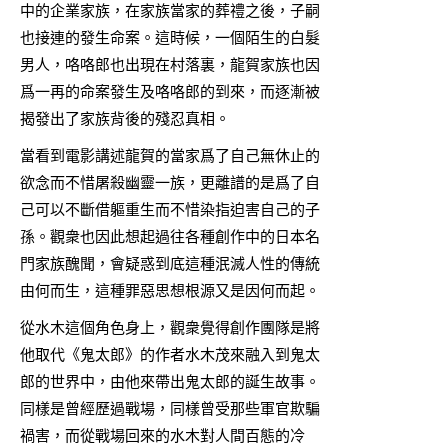
中的企業家族，在家族當家的葬禮之後，子嗣
也接連的發生命案。這時候，一個陌生的白髮
男人，咯咯郎也出現在村落裏，龍賀家族也因
爲一再的命案發生及咯咯郎的到來，而逐漸被
揭發出了家族背後的殘忍真相。
當看到電影講述龍賀的當家爲了自己無休止的
欲念而不惜屠殺幽靈一族，更離譜的是爲了自
己可以不斷借軀重生而不惜染指迫害自己的子
孫。觀衆也因此想起過往各種創作中的日本名
門家族醜聞，會疑惑到底這種泯滅人性的傳統
由何而生，這種罪惡思想根源又是因何而起。
從水木這個角色身上，觀衆覺得創作團隊是將
他取代《鬼太郎》的作者水木茂來融入到鬼太
郎的世界中，由他來帶出鬼太郎的誕生故事。
同樣是曾經歷過戰場，同樣曾受那些軍官欺騙
禍害，而從戰場回來的水木對人間百態的冷