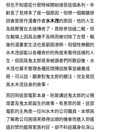
但也不知道從什麽時候開始接受這個系列，年
齡長了見得多了是一個原因，但想一個關鍵原
因會是原作漫畫作者
水木茂
的原因，他的人生
及經歷實在太過傳奇了，曾經參加過二戰，但
在戰場上因爲治療不及時而被切除了左臂，戰
後的漫畫家生活也是窮困潦倒，但個性樂觀的
水木茂卻能以各種奇妙的角度來看待這樣的人
生，但因爲鬼太郎逐漸被讀者們所歡迎後，水
木茂也著手整理各種民間傳説故事並繪畫成
冊。可以説，觀衆對鬼太郎的關注，完全是因
爲水木茂自身的故事。
而回到這部電影本身，則是講述鬼太郎的父親
尋妻及鬼太郎誕生的故事。有意思的是，這部
電影的主角是一位叫水木的公司職員，本想爲
了解救公司困境來換得出頭的機會而進入到遙
遠封禁的龍賀家族村莊。卻不料這藏身在深山