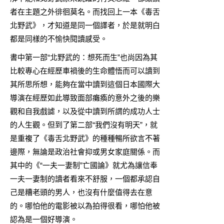
者在主題之外徘徊莫名。而找回上一本
《毒舌
北野武》
，才知道是同一個譯者，於是就明白
都是同樣的不愉快閱讀感受。
書中第一部“北野武的：想死而生”也尚因為其
比較專心在經歷車禍後的生命體悟而可以讀到
其所思所想，能夠在當中讀到這個日本國際大
導演在經歷如此導致面部癱瘓的意外之後的樂
觀和自我戲謔，以及從中讀到所謂的成功人士
的人生觀。但到了第二部“我們沒有明天”，就
是重複了
《毒舌北野武》
的種種暢所欲言不著
邊際，無論是政治社會抑或男女家庭關係。而
其中的《“一夫一妻制”亡國論》就尤為讓信奉
一夫一妻制的讀者看來不舒服，一個都承認自
己是糟老頭的男人，也沒有什麼值得去在意
的。哪怕他的電影被以為拍得很看，哪怕他被
認為是一個好導演。