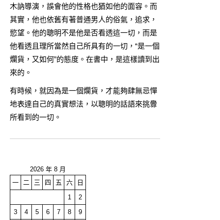
木訥導演，誤會他的性格也猶如他的面容。而
其實，他也依舊有著普通男人的俗氣，追求，
慾望。他的聰明不是他是否看透這一切，而是
他看透且理所當然自己所具有的一切，“是一個
爛貨，又如何”的態度。在書中，是這樣讀到出
來的。
有時候，就因為是一個爛貨，才能夠肆無忌憚
地表達自己的真實想法，以聰明的話語來挑釁
所看到的一切。
2026 年 8 月
一
二
三
四
五
六
日
1
2
3
4
5
6
7
8
9