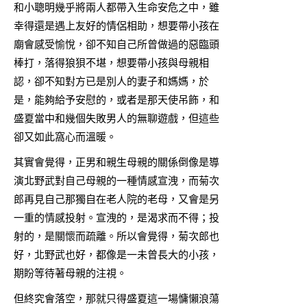
和小聰明幾乎將兩人都帶入生命安危之中，雖
幸得還是遇上友好的情侶相助，想要帶小孩在
廟會感受愉悅，卻不知自己所曾做過的惡臨頭
棒打，落得狼狽不堪，想要帶小孩與母親相
認，卻不知對方已是別人的妻子和媽媽，於
是，能夠給予安慰的，或者是那天使吊飾，和
盛夏當中和幾個失敗男人的無聊遊戲，但這些
卻又如此窩心而溫暖。
其實會覺得，正男和親生母親的關係倒像是導
演北野武對自己母親的一種情感宣洩，而菊次
郎再見自己那獨自在老人院的老母，又會是另
一重的情感投射。宣洩的，是渴求而不得；投
射的，是關懷而疏離。所以會覺得，菊次郎也
好，北野武也好，都像是一未曾長大的小孩，
期盼等待著母親的注視。
但終究會落空，那就只得盛夏這一場慵懶浪蕩