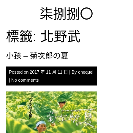
Skip
柒捌捌〇
to
content
標籤:
北野武
小孩 – 菊次郎の夏
Posted on
2017 年 11 月 11 日
| By
chequel
|
No comments