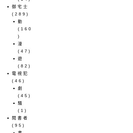
御宅士
(289)
動
(160
)
漫
(47)
遊
(82)
電視犯
(46)
劇
(45)
騷
(1)
閱書者
(95)
書