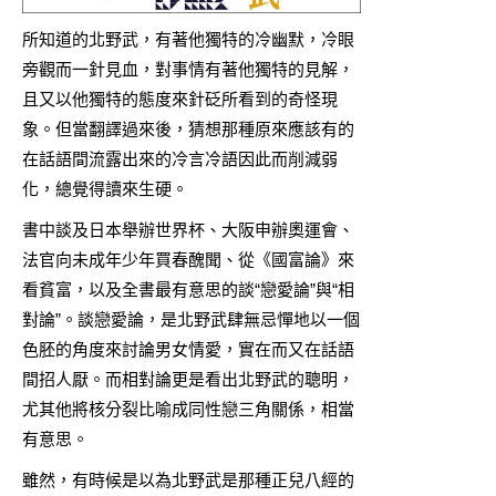
所知道的北野武，有著他獨特的冷幽默，冷眼
旁觀而一針見血，對事情有著他獨特的見解，
且又以他獨特的態度來針砭所看到的奇怪現
象。但當翻譯過來後，猜想那種原來應該有的
在話語間流露出來的冷言冷語因此而削減弱
化，總覺得讀來生硬。
書中談及日本舉辦世界杯、大阪申辦奧運會、
法官向未成年少年買春醜聞、從《國富論》來
看貧富，以及全書最有意思的談“戀愛論”與“相
對論”。談戀愛論，是北野武肆無忌憚地以一個
色胚的角度來討論男女情愛，實在而又在話語
間招人厭。而相對論更是看出北野武的聰明，
尤其他將核分裂比喻成同性戀三角關係，相當
有意思。
雖然，有時候是以為北野武是那種正兒八經的