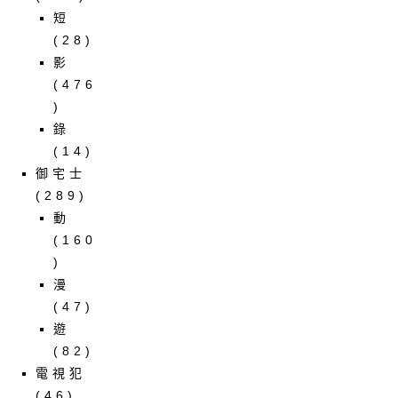
短
(28)
影
(476
)
錄
(14)
御宅士
(289)
動
(160
)
漫
(47)
遊
(82)
電視犯
(46)