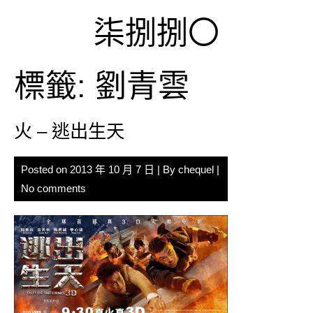
Skip
柒捌捌〇
to
content
標籤:
劉青雲
火 – 逃出生天
Posted on
2013 年 10 月 7 日
| By
chequel
|
No comments