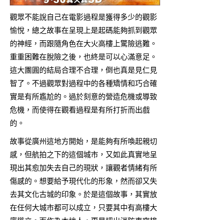
觀眾不能說自己在電影過程是獲得多少的觀影
愉悅，總之故事在呈現上是起碼能夠抓到觀眾
的神經，而跟隨角色在大火高樓上驚險逃難。
重重困難在脫險之後，也終是可以心滿意足。
這大團圓的結局合理不合理，倒也真是見仁見
智了。不過觀眾對過程中的各種矯情和巧合確
實是有所尷尬的。過於刻意的營造危機或導致
危機，而使得在觀看過程是有所打折而出戲
的。
故事從廣州這地方開始，是能夠有所喚起親切
感，但航拍之下的這個城市，又如此真實地呈
現出其愈加失去自己的現狀，讓觀者情緒有所
傷感的。想要給予現代化的形象，然而卻又失
去其文化古城的印象。於是這個故事，其實放
在任何大城市都可以成立，只要其中有高樓大