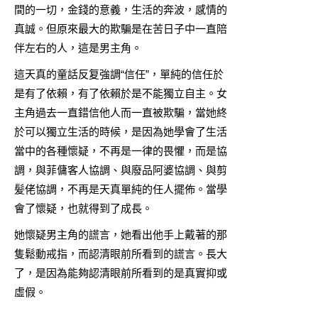
間的一切，金錢的意義，生活的奔波，感情的
真誠。但原來最大的欺騙是在苦日子中一直陪
伴左右的人，這是男主角。
這天真的童話反复強調“信任”，單純的信任於
是有了依賴，有了依賴於是不能獨立自主。女
主角過去一直錯信他人而一直被欺騙，當她終
於可以獨立生活的時候，是因為她學會了生活
當中的各種懷疑，不再是一律的畏懼，而是協
調，與菲傭客人協調、與廢品阿婆協調、與剪
髪佬協調，不再是天真單純的任人擺佈。當學
會了懷疑，也就得到了成長。
她懷疑男主角的謊言，她看出他手上戴著的那
隻鬆動戒指，而認清眼前所看到的謊言。長大
了，是因為能夠認清眼前所看到的是真實抑或
虛假。