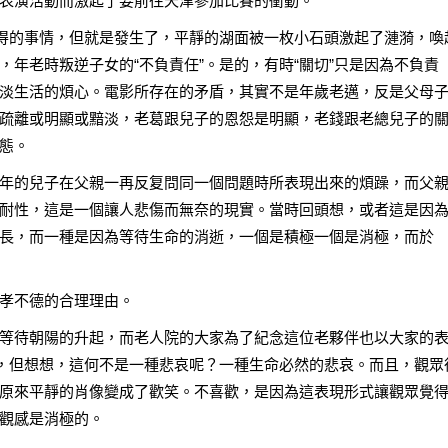
表演活動而激起了要前往天津參加比賽的衝動。
難得的事情，但就是發生了，平靜的湖面被一枚小石頭激起了漣漪，喚
年老時叛逆子女的“不負責任”。是的，有時“關切”只是因為不負責
淡生活的煩心。電影所存在的矛盾，其實不是年歲老邁，反是父母
疏離或明顯或黯淡，老葛跟兒子的恩怨是明顯，老錢跟老總兒子的
態。
年的兒子在父親一再反复問同一個問題時所表現出來的煩躁，而父
耐性，這是一個讓人悲傷而無奈的現實。當時回頭想，或者這是因
長，而一種是因為等待生命的消逝，一個是積極一個是消極，而於
孝不德的合理理由。
等待朝陽的升起，而老人院的大家為了紀念這位老夥伴也以大家的
景，但想想，這何不是一種悲哀呢？一種生命必然的悲哀。而且，觀眾
原來平靜的肖像變成了歡笑。不喜歡，是因為這表現形式讓觀眾覺
觀感是消極的。