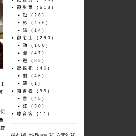
觀影眾
(518)
短
(28)
影
(476)
錄
(14)
御宅士
(290)
動
(160)
漫
(47)
遊
(83)
電視犯
(46)
劇
(45)
騷
(1)
如王
閱書者
(95)
死
書
(45)
誌
(50)
的保
聽音客
(11)
為
死寂
3DS
(18)
A-1 Pictures
(14)
A-RPG
(13)