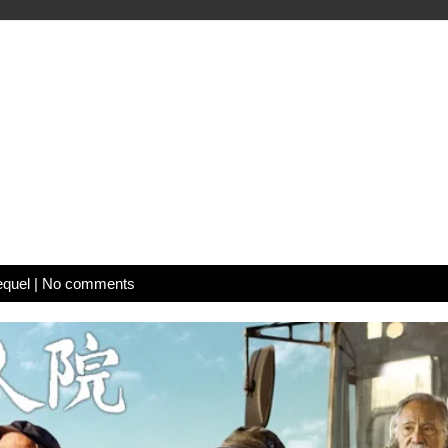
equel
|
No comments