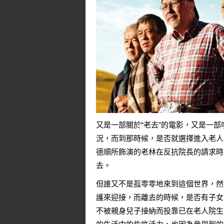
又是一部關於“老去”的電影，又是一部
況，而到那時候，是否就選擇進入老人
德順所飾演的老林在反抗院長的請求時
去。
但誰又不是孤零零地來到這個世界，然
護來迎接，而離去的時候，是否有子女
不被親身兒子接納而投靠已在老人院生