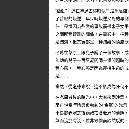
的生活中的些許活力，也因為參與到的
“衝動”，這在年過古稀時似乎是那麼
了曾經的叛逆。年少時叛逆父母的專制，
任，畏懼因為些微的事故而帶來子女平
之間那種疏離的關係。在電影中，這種
是黯淡，但其實都是一種疏離的情感狀
老葛在草原上跟兒子說了一個故事，成
年幼的兒子一再反复問同一個問題時的
種心態，一種心態是因為迎接生命的成
是……
當然，從道德來說，這不該成為任何不
在老周最後的時光中，大家來到沙灘，
來再現當時所最後看到的“希望”的光
不喜歡表演之後鏡頭拍著老周的遺照，
氣而流於膚淺，並非歡愉而欣然感動，