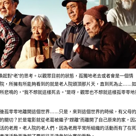
喚起對“老”的思考。以觀眾目前的狀態，孤獨地老去或者會是一個情
院，所擁有所能夠看到的就是老人院頭頂那片天，直到死為止……
所悲鳴的，“我不想就這樣死去。”是呀，觀眾也不想就這樣孤零零地
後孤零零地離開這個世界……只是，來到這個世界的時候，有父母
的關切？於是電影就從老葛被繼子“趕離”而離開了自己原來的家，因
活的老周。老人院的老人們，因為老周平常所組織的活動而有了在