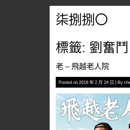
Skip
to
柒捌捌〇
content
標籤:
劉奮鬥
老 – 飛越老人院
Posted on
2018 年 2 月 24 日
| By
ch