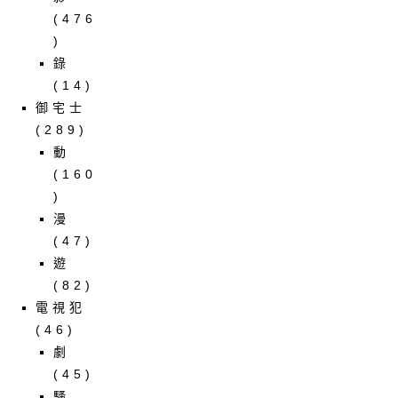
(476
)
錄
(14)
御宅士
(289)
動
(160
)
漫
(47)
遊
(82)
電視犯
(46)
劇
(45)
騷