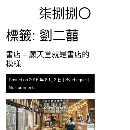
Skip
柒捌捌〇
to
content
標籤:
劉二囍
書店 – 願天堂就是書店的
模樣
Posted on
2016 年 8 月 3 日
| By
chequel
|
No comments