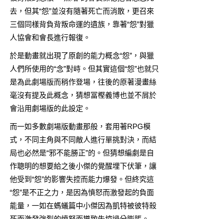
去，但其“怨”並沒有隨著死亡而消散，更召來
三個同樣背負背叛命運的遺族，靠著“怨”對獵
人協會和會長進行報復。
於是動畫就出現了原創的能力概念“怨”，與獵
人們所使用的“念”對峙。但其實這個“怨”也就只
是為此劇場版而稍作登場，往後的原著漫畫絲
毫沒有提及此概念，猜想冨樫義博也並不屑於
會沿用劇場版的此設定。
而一如多數劇場版動畫那般，套用著RPG模
式，不同主角與不同敵人進行單挑對決，而結
局也必然是“邪不能勝正”的。但猜想編劇是自
作聰明的想要給之後小傑的覺醒埋下伏筆，讓
他受到“怨”的影響失控而能力爆發。但終究這
“怨”是不正之力，是因為憤怒而激發起的負面
能量，一如在螞蟻篇中小傑因為凱特被彼特殺
死而激發強烈的憤怒而導致失控過分膨脹。