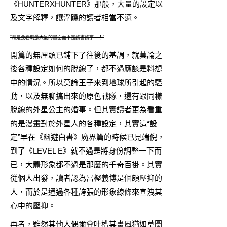
《HUNTERXHUNTER》那般，大量的設定以
及文字解釋，讓浮躁的讀者相當不適。
“哥是要看刺激大氣的畫面而不是讀書讀字！！”
開篇的無厘頭已鋪下了往後的基調，就莫論之
後各種設定如何的脫線了，都不過應該是料想
中的情況。所以莫論王子來到地球所引起的騷
動，以及無聊搞出來的原色戰隊，還有跟同樣
脫線的外星公主的婚事。但其實讀者更為看重
的是漫畫對於外星人的各種設定，其實這“設
定”早在《幽遊白書》魔界篇的時候已見端倪，
到了《LEVEL E》就不過是將身份調整一下而
已，大體形象都不過是那麼的千奇百掛。其實
從個人出發，讀者認為冨樫義博是個頗壓抑的
人，而於是通過各種誇張的形象線條來宣洩其
心中的壓抑。
再者，雖然其他人偶爾會吐槽其畫風猶如草圖