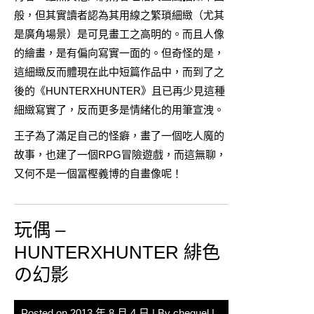
般，但其實讀者認為其用線之繁瑣細緻（尤其
是廣角場景）是可見畫工之高明的。而且人像
的繪畫，是有偏向寫實一面的。但奇怪的是，
這細緻反而體現在此中短篇作品中，而到了之
後的《HUNTERXHUNTER》且已再少見這種
細緻寫實了，反而更多是情緒化的用筆宣洩。
王子為了滿足自己的怪癖，畫了一個吃人魔的
故事，也建了一個RPG冒險遊戲，而這無聊，
又何不是一個冨樫義博的自畫像呢！
玩偶 –
HUNTERXHUNTER 緋色
の幻影
Posted on
2013 年 8 月 4 日
| By
chequel
|