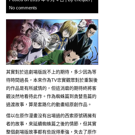
No comments
其實對於這劇場版說不上的期待，多少因為等
待時間過長，本來作為TV忠實觀眾對於重製後
的作品是有所感情的，但這消磨的期待終將客
觀淡然地看待此作。作為蜘蛛篇到貪婪島篇的
過渡故事，算是套路化的動畫組原創作品。
借以在原作漫畫沒有出場過的西索原號碼擁有
者的故事，來延續蜘蛛篇之後的情節，但其實
整個劇場版故事都有些說得牽強，失去了原作