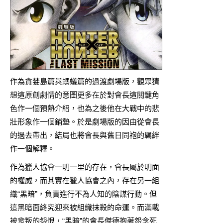
作為貪婪島篇與螞蟻篇的過渡劇場版，觀眾猜
想這原創劇情的意圖更多在於對會長這關鍵角
色作一個預熱介紹，也為之後他在大戰中的悲
壯形象作一個鋪墊。於是劇場版的因由從會長
的過去帶出，結局也將會長與舊日同袍的羈絆
作一個解釋。
作為獵人協會一明一里的存在，會長屬於明面
的權威，而其實在獵人協會之內，存在另一組
織“黑暗”，負責進行不為人知的陰謀行動。但
這黑暗面終究迎來被組織抹殺的命運。而滿載
被背叛的怨恨，“黑暗”的會長傑德抱著怨念死