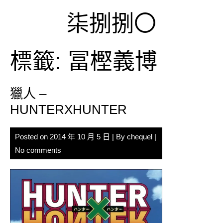
Skip
柒捌捌〇
to
content
標籤:
冨樫義博
獵人 –
HUNTERXHUNTER
Posted on
2014 年 10 月 5 日
| By
chequel
|
No comments