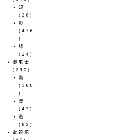
短
(28)
影
(476
)
錄
(14)
御宅士
(290)
動
(160
)
漫
(47)
遊
(83)
電視犯
(46)