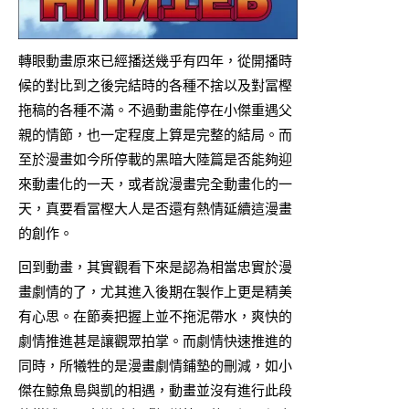
轉眼動畫原來已經播送幾乎有四年，從開播時
候的對比到之後完結時的各種不捨以及對冨樫
拖稿的各種不滿。不過動畫能停在小傑重遇父
親的情節，也一定程度上算是完整的結局。而
至於漫畫如今所停載的黑暗大陸篇是否能夠迎
來動畫化的一天，或者說漫畫完全動畫化的一
天，真要看冨樫大人是否還有熱情延續這漫畫
的創作。
回到動畫，其實觀看下來是認為相當忠實於漫
畫劇情的了，尤其進入後期在製作上更是精美
有心思。在節奏把握上並不拖泥帶水，爽快的
劇情推進甚是讓觀眾拍掌。而劇情快速推進的
同時，所犧牲的是漫畫劇情鋪墊的刪減，如小
傑在鯨魚島與凱的相遇，動畫並沒有進行此段