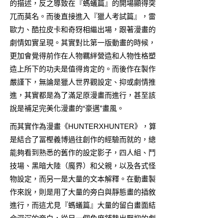
的描述，反之導致在『螞蟻篇』的開場顯得突
兀而莫名。而後直接進入『獵人考試篇』，雷
歐力、酷拉皮卡和奇犽相繼出場，跟著漫畫的
劇情如實呈現。其實對比第一版動畫的時候，
更加會覺得前作在人物羈絆營造和人物性格塑
造上所下的功夫是值得肯定的。而後作在製作
嚴謹下，無論是獵人世界觀設定、抑或劇情推
進，其實都是為了滿足原漫畫而進行，甚至該
說是補足完美化漫畫的“豪邁”畫風。
而其實作為漫畫《HUNTERXHUNTER》，算
是結合了冨樫義博過往創作的經驗而就的，總
能夠看到熟悉的舊作的設定影子，四人組、鬥
技場、黑暗大陸（魔界）和父親，以及各式怪
物設定，而另一是大量的文本解釋。在動畫製
作來說，則是用了大量的旁白與靜態畫的插敘
進行，而這尤見『螞蟻篇』大量的留白畫面結