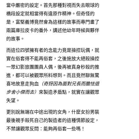
當中嚴密的設定。首先那種對視而失去眼球的
橋段設定就相當得有違原作精神。但奇怪的
是，富堅義博竟然會為這樣的故事而專門畫了
兩篇庫拉皮卡的番外，講述他幼年時候與夥伴
的故事。
而這位四號擁有者的念能力竟是操控玩偶，就
實在俗套得不能再俗套，之後施放大絕殺操控
一眾幻影旅團團員人偶，後再被真身秒殺的推
進，都可以被觀眾所料想到。而且竟然聊無驚
喜地故意走狗血
（奇犽因為面對兄長而膽怯退
步舍小傑而去）
來製造矛盾點，就實在讓觀眾
失望。
更別說無端在中途出現的女角，什麼女扮男裝
最後親手殺死自己的製造者的這種情節設定，
不禁讓觀眾反問：能夠再俗套一些嗎！