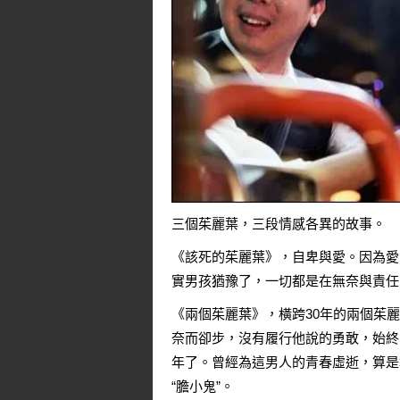
三個茱麗葉，三段情感各異的故事。
《該死的茱麗葉》，自卑與愛。因為愛
實男孩猶豫了，一切都是在無奈與責任
《兩個茱麗葉》，橫跨30年的兩個茱
奈而卻步，沒有履行他說的勇敢，始終
年了。曾經為這男人的青春虛逝，算是
“膽小鬼”。