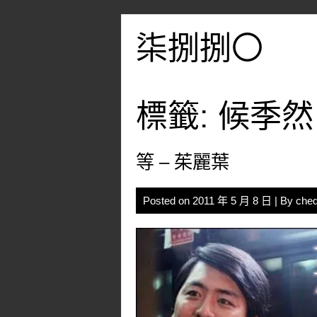
Skip
to
柒捌捌〇
content
標籤:
候季然
等 – 茱麗葉
Posted on
2011 年 5 月 8 日
| By
cheq