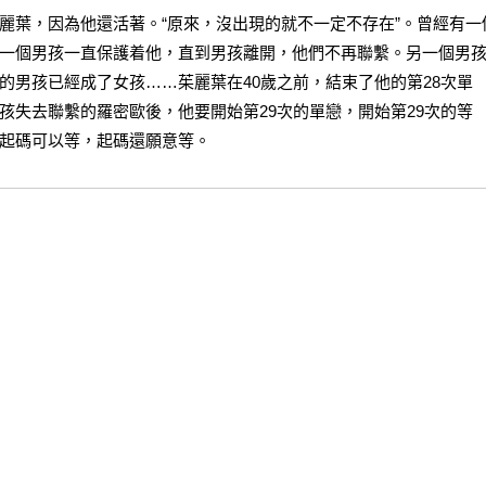
麗葉，因為他還活著。“原來，沒出現的就不一定不存在”。曾經有一
一個男孩一直保護着他，直到男孩離開，他們不再聯繫。另一個男
的男孩已經成了女孩……茱麗葉在40歲之前，結束了他的第28次單
孩失去聯繫的羅密歐後，他要開始第29次的單戀，開始第29次的等
起碼可以等，起碼還願意等。