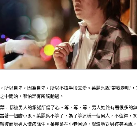
，所以自卑，因為自卑，所以不擇手段去愛。茱麗葉說“帶我走吧”，
之中開始，哪怕是有所觸動過。
麗葉，都被男人的承諾所傷了心。等，等，等，男人始終有著很多的
當著一個膽小鬼。茱麗葉不等了，為了等這樣一個男人，不值得，3
報復而讓男人愧疚餘生。茱麗葉在小巷回頭，燦爛地對男孩笑著說