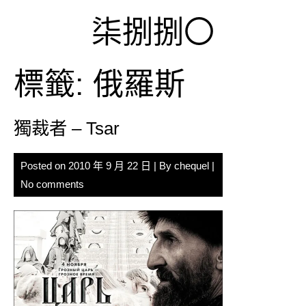
Skip
柒捌捌〇
to
content
標籤:
俄羅斯
獨裁者 – Tsar
Posted on
2010 年 9 月 22 日
| By
chequel
|
No comments