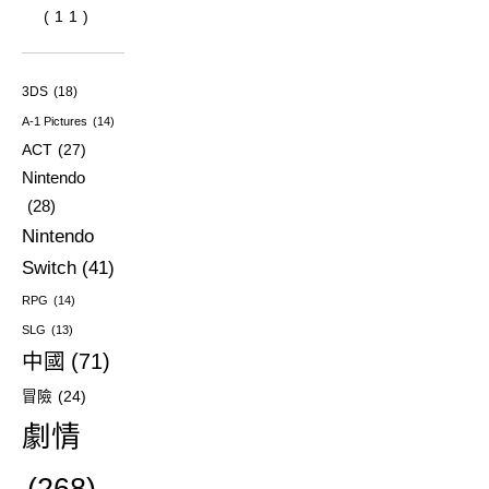
(11)
3DS
(18)
A-1 Pictures
(14)
ACT
(27)
Nintendo
(28)
Nintendo
Switch
(41)
RPG
(14)
SLG
(13)
中國
(71)
冒險
(24)
劇情
(268)