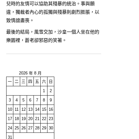
兒時的友情可以協助其殘暴的統治。事與願
違，獨裁者內心的孤獨與殘暴則劇烈膨脹，以
致情誼盡喪。
最後的結局，風雪交加，沙皇一個人坐在他的
樂園裡，蒼老卻邪惡的笑著。
2026 年 8 月
一
二
三
四
五
六
日
1
2
3
4
5
6
7
8
9
10
11
12
13
14
15
16
17
18
19
20
21
22
23
24
25
26
27
28
29
30
31