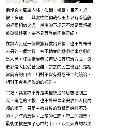
他殘忍，雙重人格，孤獨，殘暴，自卑，恐
懼，多疑……其實往往獨裁帝王者都有着這般
的相同相似之處，最後的下場要不就是眾叛親
離孤獨終老，要不身首異處不得善終。
在將人民從一個地獄解救出來後，也不外是帶
去另外一個地獄，帝王輪替的遊戲從來悲劇的
是人民。任由當權者如何變換其統治方式，最
後都是人民受苦受難。謂之的民主也就只是相
當而言的自由，相對不會有殘忍死亡的統治，
相對不會有虛偽的的禱告。
宗教，其實亦不外是專權統治的思想控制工
具，謂之的主教，也不外是皇帝安放在人民內
部的棋子，只是主教最後的背叛是始料不及
的。兒時的友情，上帝的仁慈，帝王的殘暴，
最後主教選擇了心中的上帝，沙皇天真的希望