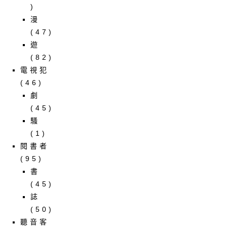
)
漫
(47)
遊
(82)
電視犯
(46)
劇
(45)
騷
(1)
閱書者
(95)
書
(45)
誌
(50)
聽音客