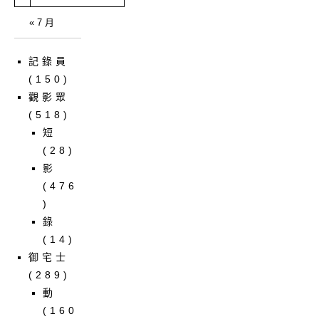
« 7 月
記錄員
(150)
觀影眾
(518)
短
(28)
影
(476
)
錄
(14)
御宅士
(289)
動
(160